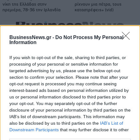
νίκη της Ελλάδας στην
ρίχνουν μια πέτρα, τους
πρεμιέρα, 78-36 την Ιρλανδία
καταστρέφεις» (vid)
ΕΛΣΤΑΤ: Στο 3,4% υποχώρησε ο πληθωρισμός τον Ιούλιο
BusinessNews.gr -
Do Not Process My Personal
Information
If you wish to opt-out of the sale, sharing to third parties, or
processing of your personal or sensitive information for
Χρηματοδότηση 8 εκατ. ευρώ
Metlen: Ρεκόρ EBITDA στο α'
targeted advertising by us, please use the below opt-out
σε 843 μέσα ενημέρωσης-
εξάμηνο, στα 550 εκατ. ευρώ –
Ξεκίνησε το πενταετές
Καθαρά κέρδη 313 εκατ. ευρώ
section to confirm your selection. Please note that after your
πρόγραμμα ενίσχυσης του
opt-out request is processed you may continue seeing
Τύπου
interest-based ads based on personal information utilized by
us or personal information disclosed to third parties prior to
your opt-out. You may separately opt-out of the further
disclosure of your personal information by third parties on the
Η Chery επενδύει 75 εκατ. δολάρια στην KG Mobility
IAB’s list of downstream participants. This information may
also be disclosed by us to third parties on the
IAB’s List of
Downstream Participants
that may further disclose it to other
Το FIAT 500 Hybrid τώρα από
Ατρόμητος και Novibet
third parties.