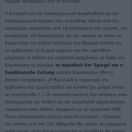
δώδεκα εβδομάδων από τη σύλληψη.
Η Επιτροπή για την Αναπαραγωγική Αυτοδιάθεση και την
Αναπαραγωγική Ιατρική» που συστάθηκε πέρυσι από την
καγκελαρία αποτελείται από 18 επιστήμονες της ιατρικής, της
ψυχολογίας, της δεοντολογίας και της νομικής, με στόχο να
διερευνήσει την ανάγκη αλλαγών στο θεσμικό πλαίσιο για
τις αμβλώσεις, τη δωρεά ωαρίων και την παρένθετη
μητρότητα. Η έκθεση της επιτροπής αναμένεται να δοθεί στη
δημοσιότητα τη Δευτέρα,
το περιοδικό Der Spiegel και η
Sueddeutsche Zeitung
ωστόσο δημοσιεύουν ήδη τη
σχετική πληροφορία. «Η θεμελιώδης παρανομία της
άμβλωσης στα πρώτα στάδια της κύησης δεν μπορεί πλέον
να υποστηριχθεί (…) Οι ισχύοντες κανόνες δεν αντέχουν στον
συνταγματικό, τον διεθνή και τον ευρωπαϊκό νομικό έλεγχο»,
αναφέρεται στην έκθεση, σύμφωνα με τα γερμανικά ΜΜΕ.
Όπως επισημαίνεται πάντως από την επιτροπή, η διακοπή
της κύησης μετά την 22η εβδομάδα θα πρέπει να παραμείνει
εκτός νόμου, αλλά διευκρινίζεται ότι οι νομοθέτες θα πρέπει