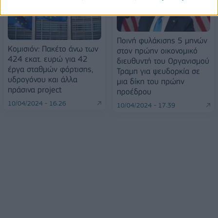
Ποινή φυλάκισης 5 μηνών
Κομισιόν: Πακέτο άνω των
στον πρώην οικονομικό
424 εκατ. ευρώ για 42
διευθυντή του Οργανισμού
έργα σταθμών φόρτισης,
Τραμπ για ψευδορκία σε
υδρογόνου και άλλα
μια δίκη του πρώην
πράσινα project
προέδρου
10/04/2024 - 16:26
10/04/2024 - 17:39