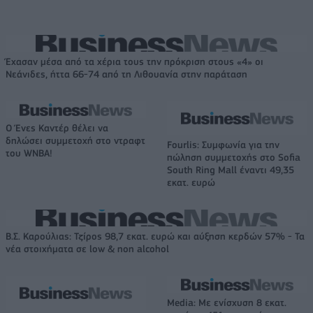
Έχασαν μέσα από τα χέρια τους την πρόκριση στους «4» οι
Νεάνιδες, ήττα 66-74 από τη Λιθουανία στην παράταση
Ο Ένες Καντέρ θέλει να
δηλώσει συμμετοχή στο ντραφτ
Fourlis: Συμφωνία για την
του WNBA!
πώληση συμμετοχής στο Sofia
South Ring Mall έναντι 49,35
εκατ. ευρώ
Β.Σ. Καρούλιας: Τζίρος 98,7 εκατ. ευρώ και αύξηση κερδών 57% - Τα
νέα στοιχήματα σε low & non alcohol
Media: Με ενίσχυση 8 εκατ.