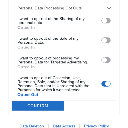
18.990 ευρώ
συνεχίζουν μαζί: Ανανέωση της
συνεργασίας τους μέχρι το
Personal Data Processing Opt Outs
2028
I want to opt-out of the Sharing of my
personal data.
Opted In
18η συνεχόμενη χρονιά για τον ΟΤΕ στη διεθνή σειρά δεικτών
I want to opt-out of the Sale of my
FTSE4Good
Personal Data.
Opted In
I want to opt-out of processing my
Alpha Bank: Για πρώτη φορά το Αρχαίο Θέατρο Επιδαύρου άνοιξε τις
Personal Data for Targeted Advertising.
πύλες του σε όλους
Opted In
I want to opt-out of Collection, Use,
Retention, Sale, and/or Sharing of my
Personal Data that Is Unrelated with the
Purposes for which it was collected.
Opted Out
ΠΕΡΙΣΣΌΤΕΡΑ ΣΕ ΑΥΤΉ ΤΗΝ ΚΑΤΗΓΟΡΊΑ
CONFIRM
Data Deletion
Data Access
Privacy Policy