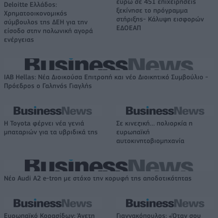
ευρώ σε 451 επιχειρήσεις
Deloitte Ελλάδος:
ξεκίνησε το πρόγραμμα
Χρηματοοικονομικός
στήριξης- Κάλυψη εισφορών
σύμβουλος της ΔΕΗ για την
ΕΔΟΕΑΠ
είσοδο στην πολωνική αγορά
ενέργειας
IAB Hellas: Νέα Διοικούσα Επιτροπή και νέο Διοικητικό Συμβούλιο -
Πρόεδρος ο Γαληνός Γιαγλής
Η Toyota φέρνει νέα γενιά
Σε κινεζική… πολιορκία η
μπαταριών για τα υβριδικά της
ευρωπαϊκή
αυτοκινητοβιομηχανία
Νέο Audi A2 e-tron με στόχο την κορυφή της αποδοτικότητας
Ευρωπαϊκό Κορασίδων: Άνετη
Γιαννακόπουλος: «Όταν σου