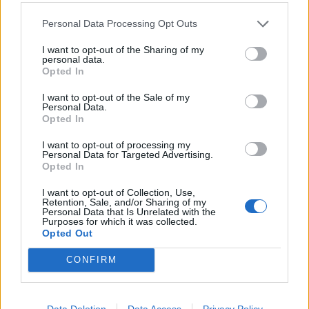
Personal Data Processing Opt Outs
Ευρώπη: Συνεχίζονται οι
Επίθεση με μαχαίρι σε
κινητοποιήσεις των
I want to opt-out of the Sharing of my
personal data.
κεντρικό σιδηροδρομικό
αγροτών σε πολλές χώρες
Opted In
σταθμό στο Παρίσι- 3
02/02/2024 - 20:30
τραυματίες
I want to opt-out of the Sale of my
Personal Data.
03/02/2024 - 11:14
Opted In
I want to opt-out of processing my
Personal Data for Targeted Advertising.
Opted In
I want to opt-out of Collection, Use,
Retention, Sale, and/or Sharing of my
Personal Data that Is Unrelated with the
Purposes for which it was collected.
Opted Out
CONFIRM
Data Deletion
Data Access
Privacy Policy