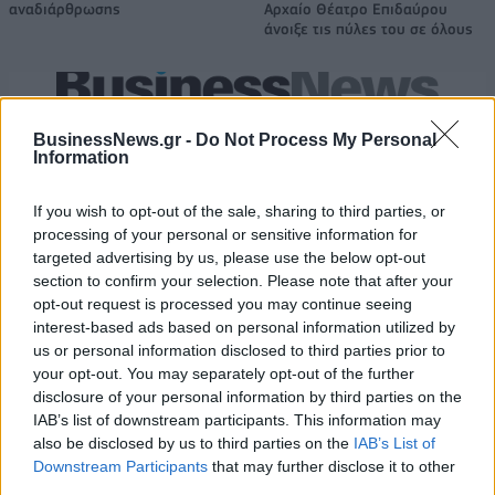
αναδιάρθρωσης
Αρχαίο Θέατρο Επιδαύρου
άνοιξε τις πύλες του σε όλους
ESG Report 2025: Πώς η ΑΒ Βασιλόπουλος μετατρέπει τη
βιωσιμότητα σε καθημερινή πράξη
BusinessNews.gr -
Do Not Process My Personal
Information
If you wish to opt-out of the sale, sharing to third parties, or
Stoiximan: «Πού ήσουν;» στις μεγάλες στιγμές του Ολυμπιακού
processing of your personal or sensitive information for
targeted advertising by us, please use the below opt-out
section to confirm your selection. Please note that after your
opt-out request is processed you may continue seeing
interest-based ads based on personal information utilized by
ΠΕΡΙΣΣΌΤΕΡΑ ΣΕ ΑΥΤΉ ΤΗΝ ΚΑΤΗΓΟΡΊΑ
us or personal information disclosed to third parties prior to
your opt-out. You may separately opt-out of the further
disclosure of your personal information by third parties on the
IAB’s list of downstream participants. This information may
also be disclosed by us to third parties on the
IAB’s List of
Downstream Participants
that may further disclose it to other
third parties.