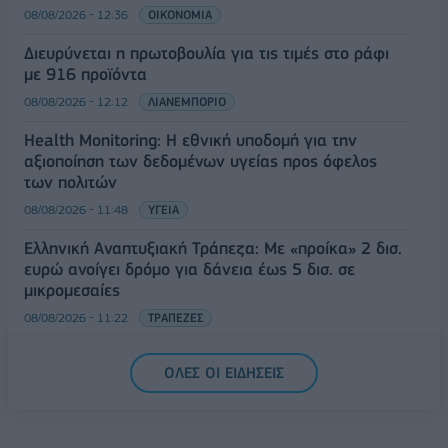
08/08/2026 - 12:36
ΟΙΚΟΝΟΜΙΑ
Διευρύνεται η πρωτοβουλία για τις τιμές στο ράφι
με 916 προϊόντα
08/08/2026 - 12:12
ΛΙΑΝΕΜΠΟΡΙΟ
Health Monitoring: Η εθνική υποδομή για την
αξιοποίηση των δεδομένων υγείας προς όφελος
των πολιτών
08/08/2026 - 11:48
ΥΓΕΙΑ
Ελληνική Αναπτυξιακή Τράπεζα: Με «προίκα» 2 δισ.
ευρώ ανοίγει δρόμο για δάνεια έως 5 δισ. σε
μικρομεσαίες
08/08/2026 - 11:22
ΤΡΑΠΕΖΕΣ
5G παντού, 6G στον ορίζοντα: Πού βρίσκεται η
ΟΛΕΣ ΟΙ ΕΙΔΗΣΕΙΣ
Ελλάδα στη μεγάλη τεχνολογική μετάβαση
08/08/2026 - 10:54
ΤΕΧΝΟΛΟΓΙΑ