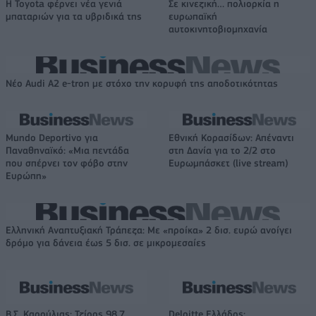
Η Toyota φέρνει νέα γενιά
Σε κινεζική… πολιορκία η
μπαταριών για τα υβριδικά της
ευρωπαϊκή
αυτοκινητοβιομηχανία
Νέο Audi A2 e-tron με στόχο την κορυφή της αποδοτικότητας
Mundo Deportivo για
Εθνική Κορασίδων: Απέναντι
Παναθηναϊκό: «Μια πεντάδα
στη Δανία για το 2/2 στο
που σπέρνει τον φόβο στην
Ευρωμπάσκετ (live stream)
Ευρώπη»
Ελληνική Αναπτυξιακή Τράπεζα: Με «προίκα» 2 δισ. ευρώ ανοίγει
δρόμο για δάνεια έως 5 δισ. σε μικρομεσαίες
Β.Σ. Καρούλιας: Τζίρος 98,7
Deloitte Ελλάδος: