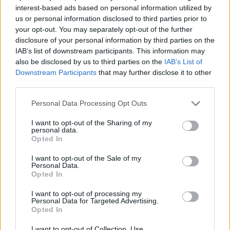
Alpha Bank: Για πρώτη φορά το Αρχαίο Θέατρο Επιδαύρου άνοιξε τις
interest-based ads based on personal information utilized by
πύλες του σε όλους
us or personal information disclosed to third parties prior to
your opt-out. You may separately opt-out of the further
disclosure of your personal information by third parties on the
IAB’s list of downstream participants. This information may
also be disclosed by us to third parties on the
IAB’s List of
ΠΕΡΙΣΣΌΤΕΡΑ ΣΕ ΑΥΤΉ ΤΗΝ ΚΑΤΗΓΟΡΊΑ
Downstream Participants
that may further disclose it to other
third parties.
Personal Data Processing Opt Outs
I want to opt-out of the Sharing of my
personal data.
Opted In
I want to opt-out of the Sale of my
ΟΗΕ: Αντιμέτωποι με τον
Personal Data.
Πορτογαλία: Το 67,8% των
Opted In
υποσιτισμό όλοι οι κάτοικοι
ψηφοφόρων τάσσεται
της Γάζας
I want to opt-out of processing my
υπέρ της διεξαγωγής
09/11/2023 - 21:10
Personal Data for Targeted Advertising.
πρόωρων εκλογών
Opted In
10/11/2023 - 09:36
I want to opt-out of Collection, Use,