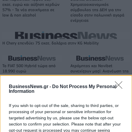
εκατ. ευρώ και αύξηση κερδών
Χρηματοοικονομικός
57% - Τα νέα στοιχήματα σε
σύμβουλος της ΔΕΗ για την
low & non alcohol
είσοδο στην πολωνική αγορά
ενέργειας
Η Chery επενδύει 75 εκατ. δολάρια στην KG Mobility
Το FIAT 500 Hybrid τώρα από
Ατρόμητος και Novibet
18.990 ευρώ
συνεχίζουν μαζί: Ανανέωση της
συνεργασίας τους μέχρι το
2028
BusinessNews.gr -
Do Not Process My Personal
Information
18η συνεχόμενη χρονιά για τον ΟΤΕ στη διεθνή σειρά δεικτών
If you wish to opt-out of the sale, sharing to third parties, or
FTSE4Good
processing of your personal or sensitive information for
targeted advertising by us, please use the below opt-out
section to confirm your selection. Please note that after your
opt-out request is processed you may continue seeing