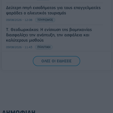
Δεύτερη πηγή εισοδήματος για τους επαγγελματίες
ψαράδες ο αλιευτικός τουρισμός
09/08/2026 - 12:08
ΤΟΥΡΙΣΜΟΣ
Τ. Θεοδωρικάκος: Η ενίσχυση της βιομηχανίας
διασφαλίζει την ανάπτυξη, την ασφάλεια και
καλύτερους μισθούς
09/08/2026 - 11:43
ΠΟΛΙΤΙΚΗ
Υπ. Μεταφορών: Οριστική λύση στο ζήτημα των
ΟΛΕΣ ΟΙ ΕΙΔΗΣΕΙΣ
πινακίδων κυκλοφορίας - Τέλος στις χρονοβόρες
διαδικασίες
09/08/2026 - 11:18
ΕΛΛΑΔΑ
ΔΗΜΟΦΙΛΗ