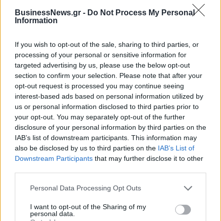
BusinessNews.gr -
Do Not Process My Personal
Νέο Audi A2 e-tron με στόχο την κορυφή της αποδοτικότητας
Information
If you wish to opt-out of the sale, sharing to third parties, or
«Έριξε τις απαιτήσεις του για
Στον Ερυθρό Αστέρα ο
processing of your personal or sensitive information for
Γουόκαπ ο Ολυμπιακός – Ζητά
Γουάιλερ-Μπαμπ (pic)
targeted advertising by us, please use the below opt-out
δύο εκατομμύρια από την
section to confirm your selection. Please note that after your
Ντουμπάι»
opt-out request is processed you may continue seeing
interest-based ads based on personal information utilized by
us or personal information disclosed to third parties prior to
Χρηματιστήριο Αθηνών: Εβδομαδιαία άνοδος 1,76%, κέρδη 23,31%
your opt-out. You may separately opt-out of the further
από τις αρχές του έτους
disclosure of your personal information by third parties on the
IAB’s list of downstream participants. This information may
also be disclosed by us to third parties on the
IAB’s List of
Downstream Participants
that may further disclose it to other
third parties.
Ελληνική Αναπτυξιακή Τράπεζα:
Υπ. Μεταφορών: Οριστική λύση
Με «προίκα» 2 δισ. ευρώ
στο ζήτημα των πινακίδων
Personal Data Processing Opt Outs
ανοίγει δρόμο για δάνεια έως 5
κυκλοφορίας - Τέλος στις
δισ. σε μικρομεσαίες
χρονοβόρες διαδικασίες
I want to opt-out of the Sharing of my
personal data.