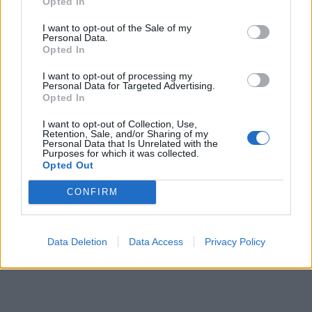
Opted In
Η Chery επενδύει 75 εκατ. δολάρια στην KG Mobility
I want to opt-out of the Sale of my
Personal Data.
Opted In
I want to opt-out of processing my
Το FIAT 500 Hybrid τώρα από
Ατρόμητος και Novibet
Personal Data for Targeted Advertising.
18.990 ευρώ
συνεχίζουν μαζί: Ανανέωση της
Opted In
συνεργασίας τους μέχρι το
2028
I want to opt-out of Collection, Use,
Retention, Sale, and/or Sharing of my
Personal Data that Is Unrelated with the
Purposes for which it was collected.
Opted Out
18η συνεχόμενη χρονιά για τον ΟΤΕ στη διεθνή σειρά δεικτών
FTSE4Good
CONFIRM
Alpha Bank: Για πρώτη φορά το Αρχαίο Θέατρο Επιδαύρου άνοιξε τις
Data Deletion
Data Access
Privacy Policy
πύλες του σε όλους