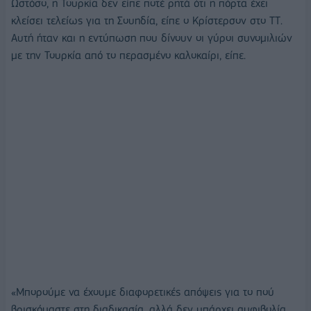
Ωστόσο, η Τουρκία δεν είπε ποτέ ρητά ότι η πόρτα έχει
κλείσει τελείως για τη Σουηδία, είπε ο Κρίστερσον στο ΤΤ.
Αυτή ήταν και η εντύπωση που δίνουν οι γύροι συνομιλιών
με την Τουρκία από το περασμένο καλοκαίρι, είπε.
«Μπορούμε να έχουμε διαφορετικές απόψεις για το πού
βρισκόμαστε στη διαδικασία, αλλά δεν υπάρχει αμφιβολία