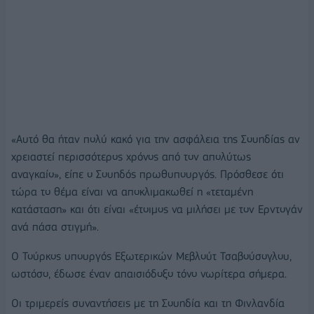
«Αυτό θα ήταν πολύ κακό για την ασφάλεια της Σουηδίας αν
χρειαστεί περισσότερος χρόνος από τον απολύτως
αναγκαίο», είπε ο Σουηδός πρωθυπουργός. Πρόσθεσε ότι
τώρα το θέμα είναι να αποκλιμακωθεί η «τεταμένη
κατάσταση» και ότι είναι «έτοιμος να μιλήσει με τον Ερντογάν
ανά πάσα στιγμή».
Ο Τούρκος υπουργός Εξωτερικών Μεβλούτ Τσαβούσογλου,
ωστόσο, έδωσε έναν απαισιόδοξο τόνο νωρίτερα σήμερα.
Οι τριμερείς συναντήσεις με τη Σουηδία και τη Φινλανδία