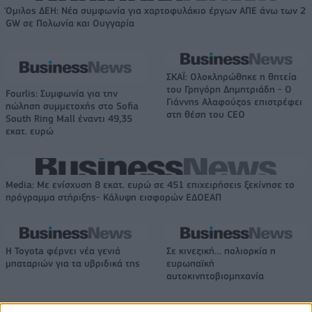
Όμιλος ΔΕΗ: Νέα συμφωνία για χαρτοφυλάκιο έργων ΑΠΕ άνω των 2
GW σε Πολωνία και Ουγγαρία
ΣΚΑΪ: Ολοκληρώθηκε η θητεία
του Γρηγόρη Δημητριάδη - Ο
Fourlis: Συμφωνία για την
Γιάννης Αλαφούζος επιστρέφει
πώληση συμμετοχής στο Sofia
στη θέση του CEO
South Ring Mall έναντι 49,35
εκατ. ευρώ
Media: Με ενίσχυση 8 εκατ. ευρώ σε 451 επιχειρήσεις ξεκίνησε το
πρόγραμμα στήριξης- Κάλυψη εισφορών ΕΔΟΕΑΠ
Η Toyota φέρνει νέα γενιά
Σε κινεζική… πολιορκία η
μπαταριών για τα υβριδικά της
ευρωπαϊκή
αυτοκινητοβιομηχανία