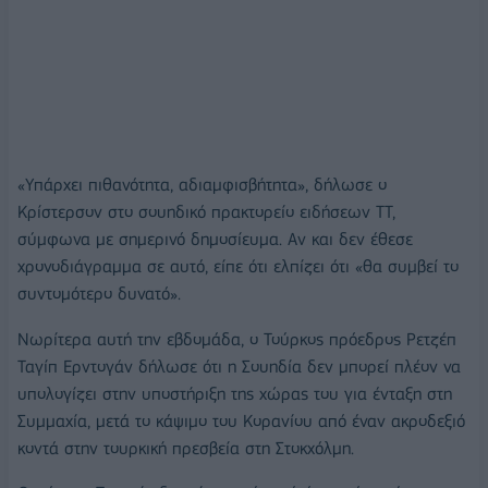
«Υπάρχει πιθανότητα, αδιαμφισβήτητα», δήλωσε ο
Κρίστερσον στο σουηδικό πρακτορείο ειδήσεων TT,
σύμφωνα με σημερινό δημοσίευμα. Αν και δεν έθεσε
χρονοδιάγραμμα σε αυτό, είπε ότι ελπίζει ότι «θα συμβεί το
συντομότερο δυνατό».
Νωρίτερα αυτή την εβδομάδα, ο Τούρκος πρόεδρος Ρετζέπ
Ταγίπ Ερντογάν δήλωσε ότι η Σουηδία δεν μπορεί πλέον να
υπολογίζει στην υποστήριξη της χώρας του για ένταξη στη
Συμμαχία, μετά το κάψιμο του Κορανίου από έναν ακροδεξιό
κοντά στην τουρκική πρεσβεία στη Στοκχόλμη.