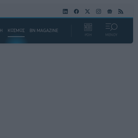
ΚΗ
ΚΟΣΜΟΣ
BN MAGAZINE
ΡΟΗ
ΜΕΝΟΥ