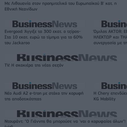
Με Λιθουανία στον προημιτελικό του Ευρωπαϊκού Β' κατ. η
Εθνική Νεανίδων
Evergood: Άγγιξε τα 300 εκατ. ο τζίρος-
Όμιλος AKTOR: Ε
Στα 10 εκατ. ευρώ το τίμημα για το 60%
ΗΛΕΚΤΩΡ και THA
του Jackaroo
συνεργασία με τη
TV: Η σκακιέρα της νέας σεζόν
Νέο Audi A2 e-tron με στόχο την κορυφή
Η Chery επενδύει
της αποδοτικότητας
KG Mobility
Ντουράντ: "Ο Γιάννης θα μπορούσε να 'ναι ο κορυφαίος όλων"!