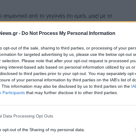
 σημαντικό από το γεγονός ότι εμείς, μαζί με τη
ΤΟ", δήλωσε ο Κρίστερσον στους δημοσιογράφους.
News.gr -
Do Not Process My Personal Information
ε έναν λειτουργικό διάλογο για την ένταξη στη
αν λειτουργικό διάλογο, θα είναι δυσκολότερο για
to opt-out of the sale, sharing to third parties, or processing of your per
formation for targeted advertising by us, please use the below opt-out s
έχει συνέπειες για την ασφάλεια της χώρας, τόνισε.
r selection. Please note that after your opt-out request is processed y
eing interest-based ads based on personal information utilized by us or
 την Τουρκία", τόνισε επικρίνοντας τους
disclosed to third parties prior to your opt-out. You may separately opt-
εροποιήσουν την σουηδική υποψηφιότητα και
losure of your personal information by third parties on the IAB’s list of
. This information may also be disclosed by us to third parties on the
IA
σε μια "σοβαρή" κατάσταση.
Participants
that may further disclose it to other third parties.
l Data Processing Opt Outs
o opt-out of the Sharing of my personal data.