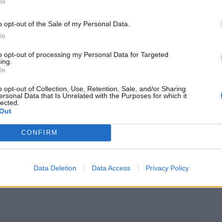
In
o opt-out of the Sale of my Personal Data.
In
to opt-out of processing my Personal Data for Targeted
ing.
In
o opt-out of Collection, Use, Retention, Sale, and/or Sharing
 χώρα του χρειάζεται την πλήρη ένταξη στο ΝΑΤΟ
ersonal Data that Is Unrelated with the Purposes for which it
lected.
βλέπει το Άρθρο 5.
Out
συνομιλίες με τη Σουηδία και τη Φινλανδία για την
CONFIRM
 διαδηλώσεις που έγιναν το Σαββατοκύριακο στη
δεξιός πολιτικός έκαψε αντίγραφο του Κορανίου
Data Deletion
Data Access
Privacy Policy