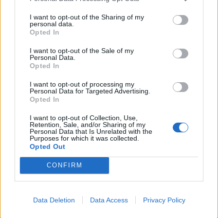
14/01/2022 - 15:54
I want to opt-out of the Sharing of my
personal data.
Opted In
I want to opt-out of the Sale of my
Personal Data.
Opted In
I want to opt-out of processing my
Personal Data for Targeted Advertising.
Opted In
I want to opt-out of Collection, Use,
Retention, Sale, and/or Sharing of my
Personal Data that Is Unrelated with the
Purposes for which it was collected.
ΡΟΗ ΕΙΔΗΣΕΩΝ
Opted Out
CONFIRM
Voucher παιδικών σταθμών: Σήμερα αναρτώνται τα
προσωρινά αποτελέσματα
10/08/2026 - 11:45
ΕΛΛΑΔΑ
Data Deletion
Data Access
Privacy Policy