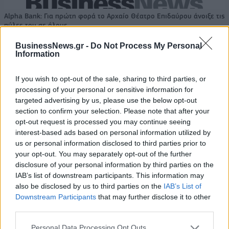
Alpha Bank: Για πρώτη φορά το Αρχαίο Θέατρο Επιδαύρου άνοιξε τις
πύλες του σε όλους
BusinessNews.gr -
Do Not Process My Personal
Information
If you wish to opt-out of the sale, sharing to third parties, or
ΠΕΡΙΣΣΌΤΕΡΑ ΣΕ ΑΥΤΉ ΤΗΝ ΚΑΤΗΓΟΡΊΑ
processing of your personal or sensitive information for
targeted advertising by us, please use the below opt-out
section to confirm your selection. Please note that after your
opt-out request is processed you may continue seeing
interest-based ads based on personal information utilized by
us or personal information disclosed to third parties prior to
your opt-out. You may separately opt-out of the further
disclosure of your personal information by third parties on the
IAB’s list of downstream participants. This information may
Ολλανδία - κορονοϊός:
also be disclosed by us to third parties on the
IAB’s List of
Χαλάρωση των
Πτώση 1,9% στις λιανικές
Downstream Participants
that may further disclose it to other
περιορισμών από το
πωλήσεις το Δεκέμβριο
third parties.
Σάββατο (15/1)
στις ΗΠΑ
14/01/2022 - 20:37
Personal Data Processing Opt Outs