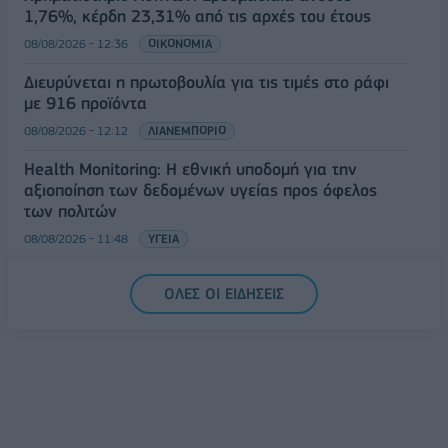
1,76%, κέρδη 23,31% από τις αρχές του έτους
08/08/2026 - 12:36
ΟΙΚΟΝΟΜΙΑ
Διευρύνεται η πρωτοβουλία για τις τιμές στο ράφι
με 916 προϊόντα
08/08/2026 - 12:12
ΛΙΑΝΕΜΠΟΡΙΟ
Health Monitoring: Η εθνική υποδομή για την
αξιοποίηση των δεδομένων υγείας προς όφελος
των πολιτών
08/08/2026 - 11:48
ΥΓΕΙΑ
Ελληνική Αναπτυξιακή Τράπεζα: Με «προίκα» 2 δισ.
ΟΛΕΣ ΟΙ ΕΙΔΗΣΕΙΣ
ευρώ ανοίγει δρόμο για δάνεια έως 5 δισ. σε
μικρομεσαίες
08/08/2026 - 11:22
ΤΡΑΠΕΖΕΣ