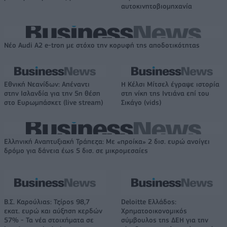
αυτοκινητοβιομηχανία
Νέο Audi A2 e-tron με στόχο την κορυφή της αποδοτικότητας
Εθνική Νεανίδων: Απέναντι
Η Κέλσι Μίτσελ έγραψε ιστορία
στην Ισλανδία για την 5η θέση
στη νίκη της Ιντιάνα επί του
στο Ευρωμπάσκετ (live stream)
Σικάγο (vids)
Ελληνική Αναπτυξιακή Τράπεζα: Με «προίκα» 2 δισ. ευρώ ανοίγει
δρόμο για δάνεια έως 5 δισ. σε μικρομεσαίες
Β.Σ. Καρούλιας: Τζίρος 98,7
Deloitte Ελλάδος:
εκατ. ευρώ και αύξηση κερδών
Χρηματοοικονομικός
57% - Τα νέα στοιχήματα σε
σύμβουλος της ΔΕΗ για την