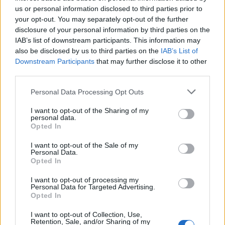
us or personal information disclosed to third parties prior to
your opt-out. You may separately opt-out of the further
disclosure of your personal information by third parties on the
IAB’s list of downstream participants. This information may
also be disclosed by us to third parties on the
IAB’s List of
Downstream Participants
that may further disclose it to other
third parties.
Personal Data Processing Opt Outs
ΡΟΗ ΕΙΔΗΣΕΩΝ
I want to opt-out of the Sharing of my
personal data.
Opted In
Αλ. Τσίπρας: Στις 2 Σεπτεμβρίου η παρουσίαση του
οικονομικού προγράμματος της ΕΛ.Α.Σ. στη
I want to opt-out of the Sale of my
Personal Data.
Θεσσαλονίκη
Opted In
09/08/2026 - 10:03
ΠΟΛΙΤΙΚΗ
I want to opt-out of processing my
Κορυφώνεται η έξοδος του Αυγούστου – Πάνω από
Personal Data for Targeted Advertising.
Opted In
56.000 επιβάτες αναχωρούν σήμερα από τα
λιμάνια της Αττικής
I want to opt-out of Collection, Use,
Retention, Sale, and/or Sharing of my
08/08/2026 - 14:30
ΕΛΛΑΔΑ