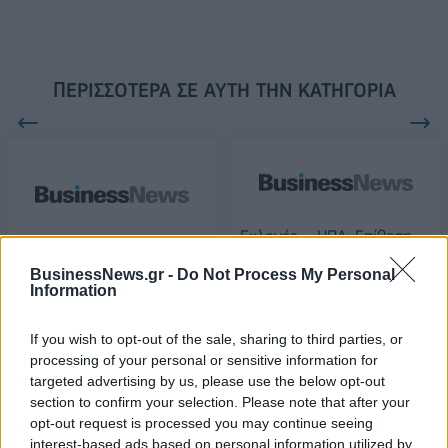
ΠΕΡΙΣΣΌΤΕΡΑ ΣΕ ΑΥΤΉ ΤΗΝ ΚΑΤΗΓΟΡΊΑ
Εκλογές – ΗΠΑ: Επίθεση
Τραμπ σε Twitter και
Ρωσία: 13.754 νέα
BusinessNews.gr -
Do Not Process My Personal
Facebook
κρούσματα και ρεκόρ
Information
θανάτων μέσα σε ένα
15/10/2020 - 13:37
24ωρο
If you wish to opt-out of the sale, sharing to third parties, or
15/10/2020 - 13:18
processing of your personal or sensitive information for
targeted advertising by us, please use the below opt-out
section to confirm your selection. Please note that after your
opt-out request is processed you may continue seeing
interest-based ads based on personal information utilized by