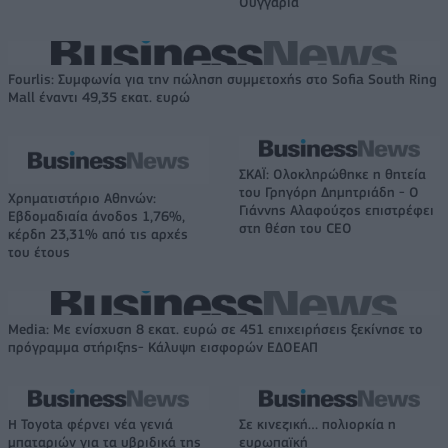
Ουγγαρία
Fourlis: Συμφωνία για την πώληση συμμετοχής στο Sofia South Ring
Mall έναντι 49,35 εκατ. ευρώ
ΣΚΑΪ: Ολοκληρώθηκε η θητεία
του Γρηγόρη Δημητριάδη - Ο
Χρηματιστήριο Αθηνών:
Γιάννης Αλαφούζος επιστρέφει
Εβδομαδιαία άνοδος 1,76%,
στη θέση του CEO
κέρδη 23,31% από τις αρχές
του έτους
Media: Με ενίσχυση 8 εκατ. ευρώ σε 451 επιχειρήσεις ξεκίνησε το
πρόγραμμα στήριξης- Κάλυψη εισφορών ΕΔΟΕΑΠ
Η Toyota φέρνει νέα γενιά
Σε κινεζική… πολιορκία η
μπαταριών για τα υβριδικά της
ευρωπαϊκή