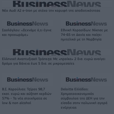
Νέο Audi A2 e-tron με στόχο την κορυφή της αποδοτικότητας
Σασλόγλου: «Ξεχνάμε ό,τι έγινε
Εθνική Κορασίδων: Νίκησε με
και προχωράμε»
74-65 τη Δανία και παίζει
ημιτελικό με τη Νορβηγία
Ελληνική Αναπτυξιακή Τράπεζα: Με «προίκα» 2 δισ. ευρώ ανοίγει
δρόμο για δάνεια έως 5 δισ. σε μικρομεσαίες
Β.Σ. Καρούλιας: Τζίρος 98,7
Deloitte Ελλάδος:
εκατ. ευρώ και αύξηση κερδών
Χρηματοοικονομικός
57% - Τα νέα στοιχήματα σε
σύμβουλος της ΔΕΗ για την
low & non alcohol
είσοδο στην πολωνική αγορά
ενέργειας