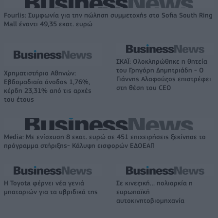
Fourlis: Συμφωνία για την πώληση συμμετοχής στο Sofia South Ring
Mall έναντι 49,35 εκατ. ευρώ
ΣΚΑΪ: Ολοκληρώθηκε η θητεία
του Γρηγόρη Δημητριάδη - Ο
Χρηματιστήριο Αθηνών:
Γιάννης Αλαφούζος επιστρέφει
Εβδομαδιαία άνοδος 1,76%,
στη θέση του CEO
κέρδη 23,31% από τις αρχές
του έτους
Media: Με ενίσχυση 8 εκατ. ευρώ σε 451 επιχειρήσεις ξεκίνησε το
πρόγραμμα στήριξης- Κάλυψη εισφορών ΕΔΟΕΑΠ
Η Toyota φέρνει νέα γενιά
Σε κινεζική… πολιορκία η
μπαταριών για τα υβριδικά της
ευρωπαϊκή
αυτοκινητοβιομηχανία