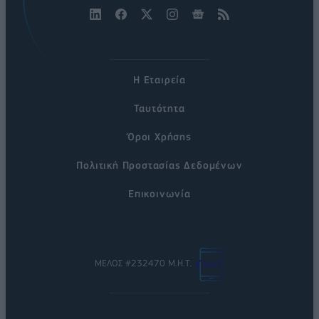
Η Εταιρεία
Ταυτότητα
Όροι Χρήσης
Πολιτική Προστασίας Δεδομένων
Επικοινωνία
ΜΕΛΟΣ #232470 Μ.Η.Τ.