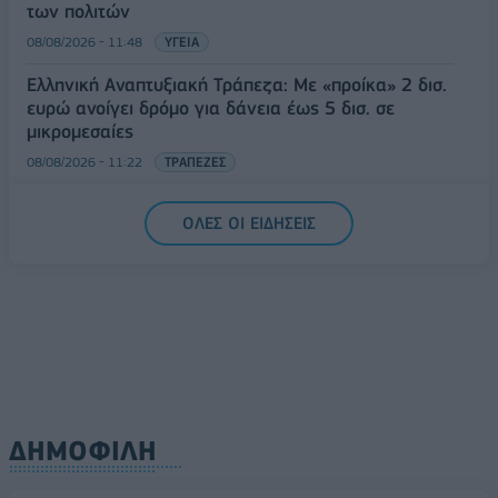
των πολιτών
08/08/2026 - 11:48
ΥΓΕΙΑ
Ελληνική Αναπτυξιακή Τράπεζα: Με «προίκα» 2 δισ.
ευρώ ανοίγει δρόμο για δάνεια έως 5 δισ. σε
μικρομεσαίες
08/08/2026 - 11:22
ΤΡΑΠΕΖΕΣ
5G παντού, 6G στον ορίζοντα: Πού βρίσκεται η
ΟΛΕΣ ΟΙ ΕΙΔΗΣΕΙΣ
Ελλάδα στη μεγάλη τεχνολογική μετάβαση
08/08/2026 - 10:54
ΤΕΧΝΟΛΟΓΙΑ
ΔΗΜΟΦΙΛΗ