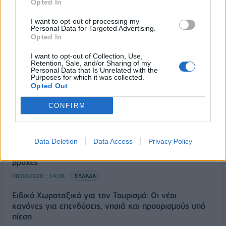
Opted In
I want to opt-out of processing my
Personal Data for Targeted Advertising.
Opted In
ΡΟΗ ΕΙΔΗΣΕΩΝ
I want to opt-out of Collection, Use,
Retention, Sale, and/or Sharing of my
Personal Data that Is Unrelated with the
Purposes for which it was collected.
Κορυφώνεται η έξοδος του Αυγούστου – Πάνω από
Opted Out
56.000 επιβάτες αναχωρούν σήμερα από τα
CONFIRM
λιμάνια της Αττικής
08/08/2026 - 14:30
ΕΛΛΑΔΑ
Δυτική Αττική: Η επόμενη ημέρα μετά τις πυρκαγιές
Data Deletion
Data Access
Privacy Policy
– Τα έργα Antinero και η «μάχη» πριν από τις
βροχές
08/08/2026 - 14:08
ΕΛΛΑΔΑ
Ειδικό Χωροταξικό για τον Τουρισμό: Οι νέοι
κανόνες για επενδύσεις, νησιά και προορισμούς υπό
πίεση