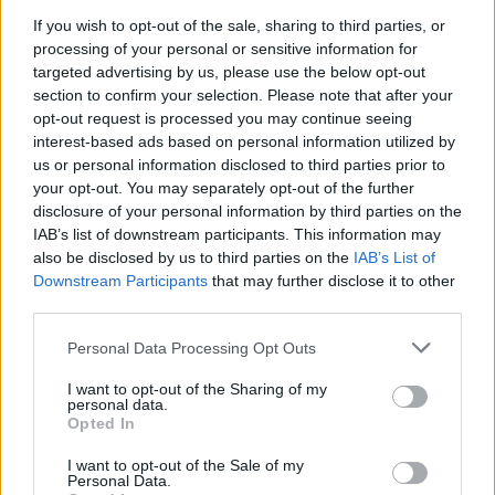
If you wish to opt-out of the sale, sharing to third parties, or
ΠΕΡΙΣΣΌΤΕΡΑ ΣΕ ΑΥΤΉ ΤΗΝ ΚΑΤΗΓΟΡΊΑ
processing of your personal or sensitive information for
targeted advertising by us, please use the below opt-out
section to confirm your selection. Please note that after your
opt-out request is processed you may continue seeing
interest-based ads based on personal information utilized by
us or personal information disclosed to third parties prior to
your opt-out. You may separately opt-out of the further
Απόφαση του Ανώτατου
Πέθανε ο Ισπανός
disclosure of your personal information by third parties on the
Δικαστηρίου κατά Τραμπ
συγγραφέας Κάρλος Ρουίθ
IAB’s list of downstream participants. This information may
για τους «Ονειροπόλους»
Θαφόν
also be disclosed by us to third parties on the
IAB’s List of
Downstream Participants
that may further disclose it to other
19/06/2020 - 11:18
19/06/2020 - 14:49
third parties.
Personal Data Processing Opt Outs
I want to opt-out of the Sharing of my
personal data.
Opted In
I want to opt-out of the Sale of my
Personal Data.