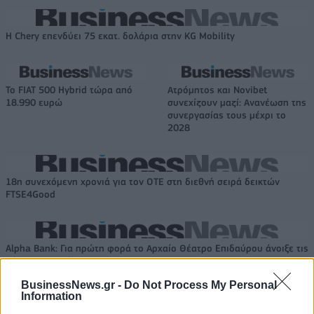
Η Chery επενδύει 75 εκατ. δολάρια στην KG Mobility
Το FIAT 500 Hybrid τώρα από
Ατρόμητος και Novibet
18.990 ευρώ
συνεχίζουν μαζί: Ανανέωση της
συνεργασίας τους μέχρι το
2028
18η συνεχόμενη χρονιά για τον ΟΤΕ στη διεθνή σειρά δεικτών
FTSE4Good
Alpha Bank: Για πρώτη φορά το Αρχαίο Θέατρο Επιδαύρου άνοιξε τις
πύλες του σε όλους
BusinessNews.gr -
Do Not Process My Personal
Information