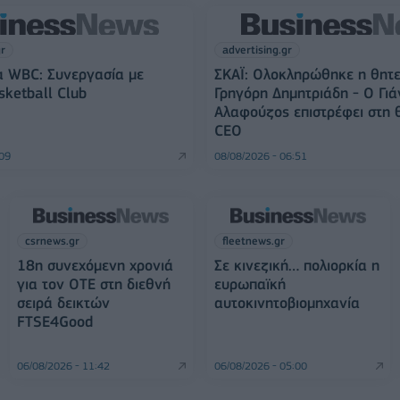
gr
advertising.gr
α WBC: Συνεργασία με
ΣΚΑΪ: Ολοκληρώθηκε η θητε
sketball Club
Γρηγόρη Δημητριάδη - Ο Γιά
Αλαφούζος επιστρέφει στη 
CEO
:09
08/08/2026 - 06:51
csrnews.gr
fleetnews.gr
18η συνεχόμενη χρονιά
Σε κινεζική… πολιορκία η
για τον ΟΤΕ στη διεθνή
ευρωπαϊκή
σειρά δεικτών
αυτοκινητοβιομηχανία
FTSE4Good
06/08/2026 - 11:42
06/08/2026 - 05:00