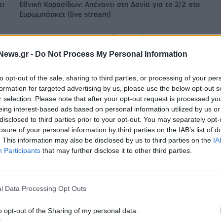
ει
Εθνική Κορασίδων: Απέναντι στη Δανία για το 2/2 στο
Ευρωμπάσκετ (live stream)
α για την πώληση
Χρηματιστήριο Αθηνών: Εβδομαδιαία
News.gr -
Do Not Process My Personal Information
ofia South Ring Mall
άνοδος 1,76%, κέρδη 23,31% από τι
τ. ευρώ
αρχές του έτους
to opt-out of the sale, sharing to third parties, or processing of your per
formation for targeted advertising by us, please use the below opt-out s
r selection. Please note that after your opt-out request is processed y
eing interest-based ads based on personal information utilized by us or
Media: Με ενίσχυση 8 εκατ. ευρώ σε 451 επιχειρήσεις ξεκίν
disclosed to third parties prior to your opt-out. You may separately opt-
το πρόγραμμα στήριξης- Κάλυψη εισφορών ΕΔΟΕΑΠ
losure of your personal information by third parties on the IAB’s list of
. This information may also be disclosed by us to third parties on the
IA
Participants
that may further disclose it to other third parties.
ιορκία η ευρωπαϊκή
Νέο Audi A2 e-tron με στόχο την κο
χανία
της αποδοτικότητας
l Data Processing Opt Outs
-
Ο Γιάννης Αγραβάνης στον Βίκο Ιωαννίνων
o opt-out of the Sharing of my personal data.