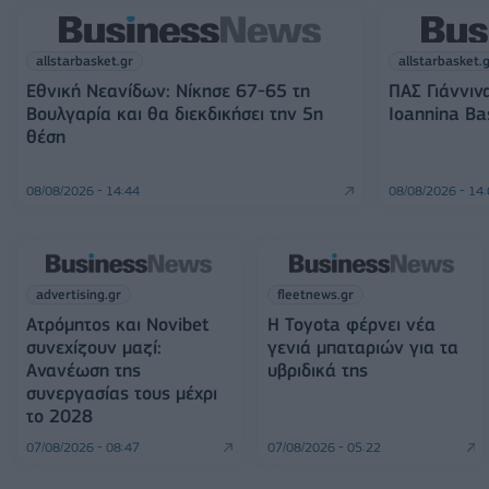
allstarbasket.gr
allstarbasket.
Εθνική Νεανίδων: Νίκησε 67-65 τη
ΠΑΣ Γιάννιν
Βουλγαρία και θα διεκδικήσει την 5η
Ioannina Ba
θέση
08/08/2026 - 14:44
08/08/2026 - 14
advertising.gr
fleetnews.gr
Ατρόμητος και Novibet
Η Toyota φέρνει νέα
συνεχίζουν μαζί:
γενιά μπαταριών για τα
Ανανέωση της
υβριδικά της
συνεργασίας τους μέχρι
το 2028
07/08/2026 - 08:47
07/08/2026 - 05:22