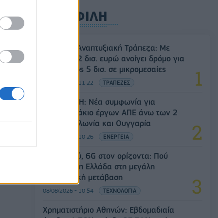
ΔΗΜΟΦΙΛΗ
ός
την
Ελληνική Αναπτυξιακή Τράπεζα: Με
«προίκα» 2 δισ. ευρώ ανοίγει δρόμο για
δάνεια έως 5 δισ. σε μικρομεσαίες
08/08/2026 - 11:22
ΤΡΑΠΕΖΕΣ
Όμιλος ΔΕΗ: Νέα συμφωνία για
χαρτοφυλάκιο έργων ΑΠΕ άνω των 2
GW σε Πολωνία και Ουγγαρία
ίο
08/08/2026 - 10:26
ΕΝΕΡΓΕΙΑ
ου
5G παντού, 6G στον ορίζοντα: Πού
βρίσκεται η Ελλάδα στη μεγάλη
τεχνολογική μετάβαση
08/08/2026 - 10:54
ΤΕΧΝΟΛΟΓΙΑ
Χρηματιστήριο Αθηνών: Εβδομαδιαία