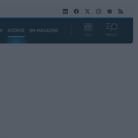
ΚΗ
ΚΟΣΜΟΣ
BN MAGAZINE
ΡΟΗ
ΜΕΝΟΥ