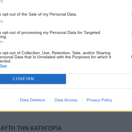
In
o opt-out of the Sale of my Personal Data.
In
ζίρος 98,7 εκατ. ευρώ
Deloitte Ελλάδος: Χρηματοοικονομικ
ών 57% - Τα νέα
σύμβουλος της ΔΕΗ για την είσοδο σ
to opt-out of processing my Personal Data for Targeted
w & non alcohol
πολωνική αγορά ενέργειας
ing.
In
o opt-out of Collection, Use, Retention, Sale, and/or Sharing
ersonal Data that Is Unrelated with the Purposes for which it
Το FIAT 500 Hybrid τώρα από 18.990 ευρώ
lected.
Out
CONFIRM
χρονιά για τον ΟΤΕ στη
Alpha Bank: Για πρώτη φορά το Αρχα
ικτών FTSE4Good
Θέατρο Επιδαύρου άνοιξε τις πύλες τ
σε όλους
Data Deletion
Data Access
Privacy Policy
 ΑΥΤΉ ΤΗΝ ΚΑΤΗΓΟΡΊΑ