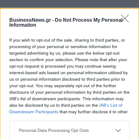
BusinessNews.gr -
Do Not Process My Personal
Alpha Bank: Για πρώτη φορά το Αρχαίο Θέατρο Επιδαύρου άνοιξε τις
Information
πύλες του σε όλους
If you wish to opt-out of the sale, sharing to third parties, or
processing of your personal or sensitive information for
targeted advertising by us, please use the below opt-out
section to confirm your selection. Please note that after your
ΠΕΡΙΣΣΌΤΕΡΑ ΣΕ ΑΥΤΉ ΤΗΝ ΚΑΤΗΓΟΡΊΑ
opt-out request is processed you may continue seeing
interest-based ads based on personal information utilized by
us or personal information disclosed to third parties prior to
your opt-out. You may separately opt-out of the further
disclosure of your personal information by third parties on the
IAB’s list of downstream participants. This information may
also be disclosed by us to third parties on the
IAB’s List of
Συντριβή ουκρανικού
Downstream Participants
that may further disclose it to other
Boeing: Πολλά ακόμα τα
Λιβύη: Ο Χαφτάρ
third parties.
σενάρια για την τραγωδία
απορρίπτει το αίτημα
Ερντογάν – Πούτιν για
10/01/2020 - 08:43
Personal Data Processing Opt Outs
κατάπαυση του πυρός