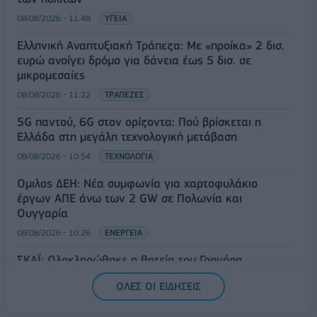
08/08/2026 - 11:48
ΥΓΕΙΑ
Ελληνική Αναπτυξιακή Τράπεζα: Με «προίκα» 2 δισ.
ευρώ ανοίγει δρόμο για δάνεια έως 5 δισ. σε
μικρομεσαίες
08/08/2026 - 11:22
ΤΡΑΠΕΖΕΣ
5G παντού, 6G στον ορίζοντα: Πού βρίσκεται η
Ελλάδα στη μεγάλη τεχνολογική μετάβαση
08/08/2026 - 10:54
ΤΕΧΝΟΛΟΓΙΑ
Όμιλος ΔΕΗ: Νέα συμφωνία για χαρτοφυλάκιο
έργων ΑΠΕ άνω των 2 GW σε Πολωνία και
Ουγγαρία
08/08/2026 - 10:26
ΕΝΕΡΓΕΙΑ
ΣΚΑΪ: Ολοκληρώθηκε η θητεία του Γρηγόρη
Δημητριάδη - Ο Γιάννης Αλαφούζος επιστρέφει στη
ΟΛΕΣ ΟΙ ΕΙΔΗΣΕΙΣ
θέση του CEO
08/08/2026 - 10:02
MEDIA