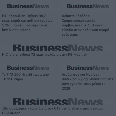
Β.Σ. Καρούλιας: Τζίρος 98,7
Deloitte Ελλάδος:
εκατ. ευρώ και αύξηση κερδών
Χρηματοοικονομικός
57% - Τα νέα στοιχήματα σε
σύμβουλος της ΔΕΗ για την
low & non alcohol
είσοδο στην πολωνική αγορά
ενέργειας
Η Chery επενδύει 75 εκατ. δολάρια στην KG Mobility
Το FIAT 500 Hybrid τώρα από
Ατρόμητος και Novibet
18.990 ευρώ
συνεχίζουν μαζί: Ανανέωση της
συνεργασίας τους μέχρι το
2028
18η συνεχόμενη χρονιά για τον ΟΤΕ στη διεθνή σειρά δεικτών
FTSE4Good