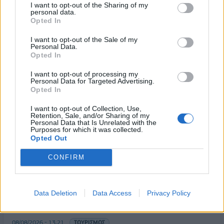
I want to opt-out of the Sharing of my
09/01/2020 - 21:25
personal data.
Opted In
I want to opt-out of the Sale of my
Personal Data.
Opted In
I want to opt-out of processing my
Personal Data for Targeted Advertising.
Opted In
I want to opt-out of Collection, Use,
Retention, Sale, and/or Sharing of my
Personal Data that Is Unrelated with the
Purposes for which it was collected.
Opted Out
ΡΟΗ ΕΙΔΗΣΕΩΝ
CONFIRM
Ειδικό Χωροταξικό για τον Τουρισμό: Οι νέοι
Data Deletion
Data Access
Privacy Policy
κανόνες για επενδύσεις, νησιά και προορισμούς υπό
πίεση
08/08/2026 - 13:21
ΤΟΥΡΙΣΜΟΣ