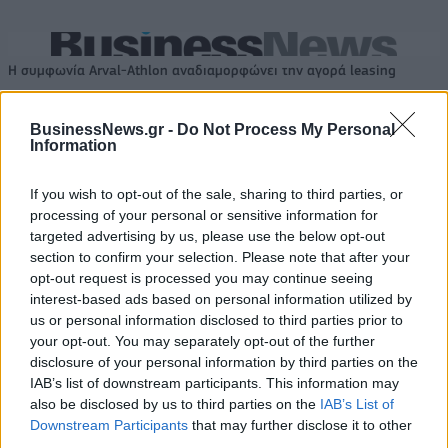
Η συμφωνία Arval-Athlon αναδιαμορφώνει την αγορά leasing
BusinessNews.gr -
Do Not Process My Personal
Information
VW: Η δύσκολη εξίσωση της
18η συνεχόμενη χρονιά για τον
αναδιάρθρωσης
ΟΤΕ στη διεθνή σειρά δεικτών
FTSE4Good
If you wish to opt-out of the sale, sharing to third parties, or
processing of your personal or sensitive information for
targeted advertising by us, please use the below opt-out
section to confirm your selection. Please note that after your
Alpha Bank: Για πρώτη φορά το Αρχαίο Θέατρο Επιδαύρου άνοιξε τις
opt-out request is processed you may continue seeing
πύλες του σε όλους
interest-based ads based on personal information utilized by
us or personal information disclosed to third parties prior to
your opt-out. You may separately opt-out of the further
ESG Report 2025: Πώς η ΑΒ Βασιλόπουλος μετατρέπει τη
disclosure of your personal information by third parties on the
βιωσιμότητα σε καθημερινή πράξη
IAB’s list of downstream participants. This information may
also be disclosed by us to third parties on the
IAB’s List of
Downstream Participants
that may further disclose it to other
third parties.