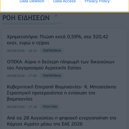
Data Deletion
Data Access
Privacy Policy
ΡΟΗ ΕΙΔΗΣΕΩΝ
Χρηματιστήριο: Πτώση κατά 0,59%, στα 320,42
εκατ. ευρώ ο τζίρος
06/08/2026 - 18:10
ΟΙΚΟΝΟΜΙΑ
ΟΠΕΚΑ: Αύριο η δεύτερη πληρωμή των δικαιούχων
του Λογαριασμού Αγροτικής Εστίας
06/08/2026 - 17:40
ΟΙΚΟΝΟΜΙΑ
Κυβερνητική Επιτροπή Βιομηχανίας- Κ. Μητσοτάκης:
Στρατηγική προτεραιότητα η ενίσχυση της
βιομηχανίας
06/08/2026 - 17:18
ΠΟΛΙΤΙΚΗ
Από τις 28 Αυγούστου η ψηφιακή ενεργοποίηση της
Κάρτας Αγρότη μέσω της ΕΑΕ 2026