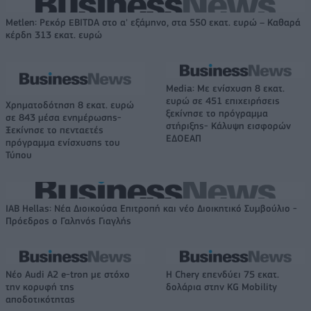
Metlen: Ρεκόρ EBITDA στο α' εξάμηνο, στα 550 εκατ. ευρώ – Καθαρά
κέρδη 313 εκατ. ευρώ
Media: Με ενίσχυση 8 εκατ.
ευρώ σε 451 επιχειρήσεις
Χρηματοδότηση 8 εκατ. ευρώ
ξεκίνησε το πρόγραμμα
σε 843 μέσα ενημέρωσης-
στήριξης- Κάλυψη εισφορών
Ξεκίνησε το πενταετές
ΕΔΟΕΑΠ
πρόγραμμα ενίσχυσης του
Τύπου
IAB Hellas: Νέα Διοικούσα Επιτροπή και νέο Διοικητικό Συμβούλιο -
Πρόεδρος ο Γαληνός Γιαγλής
Νέο Audi A2 e-tron με στόχο
Η Chery επενδύει 75 εκατ.
την κορυφή της
δολάρια στην KG Mobility
αποδοτικότητας