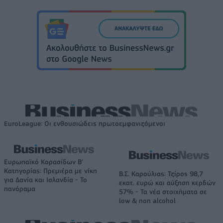
EuroLeague: Οι ενθουσιώδεις πρωτοεμφανιζόμενοι
Ευρωπαϊκό Κορασίδων Β'
Κατηγορίας: Πρεμιέρα με νίκη
Β.Σ. Καρούλιας: Τζίρος 98,7
για Δανία και Ισλανδία - Το
εκατ. ευρώ και αύξηση κερδών
πανόραμα
57% - Τα νέα στοιχήματα σε
low & non alcohol