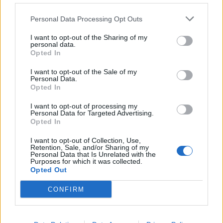
Personal Data Processing Opt Outs
ΠΕΡΙΣΣΌΤΕΡΑ ΣΕ ΑΥΤΉ ΤΗΝ ΚΑΤΗΓΟΡΊΑ
I want to opt-out of the Sharing of my
personal data.
Opted In
I want to opt-out of the Sale of my
Personal Data.
Aldi: Επέκταση δικτύου
Bloomberg: Μερική
Opted In
στην Ιταλία
συμφωνία ΗΠΑ - Κίνας
I want to opt-out of processing my
11/10/2019 - 15:02
11/10/2019 - 20:48
Personal Data for Targeted Advertising.
Opted In
I want to opt-out of Collection, Use,
Retention, Sale, and/or Sharing of my
Personal Data that Is Unrelated with the
Purposes for which it was collected.
Opted Out
CONFIRM