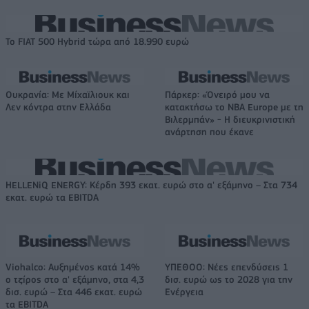
Το FIAT 500 Hybrid τώρα από 18.990 ευρώ
Ουκρανία: Με Μίχαϊλιουκ και
Πάρκερ: «Όνειρό μου να
Λεν κόντρα στην Ελλάδα
κατακτήσω το ΝΒΑ Europe με τη
Βιλερμπάν» - Η διευκρινιστική
ανάρτηση που έκανε
HELLENiQ ENERGY: Κέρδη 393 εκατ. ευρώ στο α' εξάμηνο – Στα 734
εκατ. ευρώ τα EBITDA
Viohalco: Αυξημένος κατά 14%
ΥΠΕΘΟΟ: Νέες επενδύσεις 1
ο τζίρος στο α' εξάμηνο, στα 4,3
δισ. ευρώ ως το 2028 για την
δισ. ευρώ – Στα 446 εκατ. ευρώ
Ενέργεια
τα EBITDA