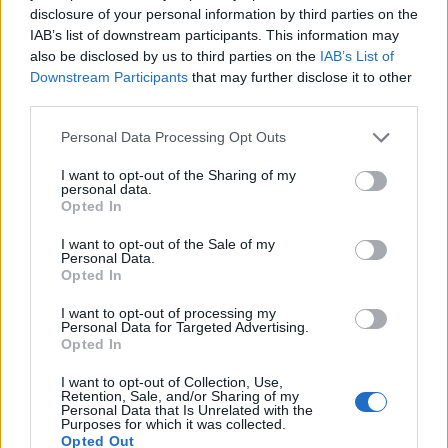
disclosure of your personal information by third parties on the
ΠΕΡΙΣΣΌΤΕΡΑ ΣΕ ΑΥΤΉ ΤΗΝ ΚΑΤΗΓΟΡΊΑ
IAB’s list of downstream participants. This information may
also be disclosed by us to third parties on the
IAB’s List of
Downstream Participants
that may further disclose it to other
third parties.
Personal Data Processing Opt Outs
Καρόλα Ρακέτε: Σε μυστική
τοποθεσία
I want to opt-out of the Sharing of my
Συμφωνία στις Βρυξέλλες:
personal data.
03/07/2019 - 03:00
Opted In
Φον ντερ Λάιεν στην
Κομισιόν, Λαγκάρντ στην
I want to opt-out of the Sale of my
ΕΚΤ
Personal Data.
Opted In
02/07/2019 - 03:00
I want to opt-out of processing my
Personal Data for Targeted Advertising.
Opted In
I want to opt-out of Collection, Use,
Retention, Sale, and/or Sharing of my
Personal Data that Is Unrelated with the
Purposes for which it was collected.
Opted Out