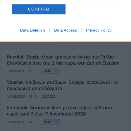
CONFIRM
Data Deletion
Data Access
Privacy Policy
ΡΟΗ ΕΙΔΗΣΕΩΝ
Revolut: Ελαβε πλήρη τραπεζική άδεια στη Γαλλία -
Επενδύσεις άνω του 1 δισ. ευρώ στη Δυτική Ευρώπη
10/08/2026 - 12:05
ΤΡΑΠΕΖΕΣ
Voucher παιδικών σταθμών: Σήμερα αναρτώνται τα
προσωρινά αποτελέσματα
10/08/2026 - 11:45
ΕΛΛΑΔΑ
Eurobank: Απέκτησε ίδιες μετοχές αξίας 4,9 εκατ.
ευρώ, από 3 έως 7 Αυγούστου 2026
10/08/2026 - 11:25
ΤΡΑΠΕΖΕΣ