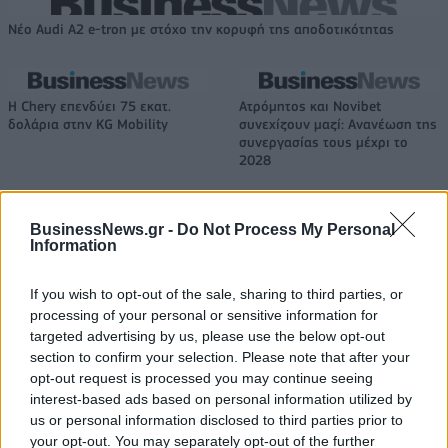
Νέο Audi A2 e-tron με στόχο την κορυφή της αποδοτικότητας
Η Chery επενδύει 75 εκατ.
Ατρόμητος και Novibet
δολάρια στην KG Mobility
συνεχίζουν μαζί: Ανανέωση της
συνεργασίας τους μέχρι το
2028
BusinessNews.gr -
Do Not Process My Personal
18η συνεχόμενη χρονιά για τον ΟΤΕ στη διεθνή σειρά δεικτών
Information
FTSE4Good
If you wish to opt-out of the sale, sharing to third parties, or
processing of your personal or sensitive information for
Alpha Bank: Για πρώτη φορά το Αρχαίο Θέατρο Επιδαύρου άνοιξε τις
targeted advertising by us, please use the below opt-out
πύλες του σε όλους
section to confirm your selection. Please note that after your
opt-out request is processed you may continue seeing
interest-based ads based on personal information utilized by
us or personal information disclosed to third parties prior to
your opt-out. You may separately opt-out of the further