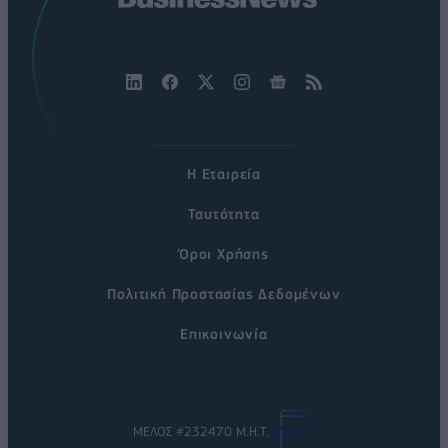
Η Εταιρεία
Ταυτότητα
Όροι Χρήσης
Πολιτική Προστασίας Δεδομένων
Επικοινωνία
ΜΕΛΟΣ #232470 Μ.Η.Τ.