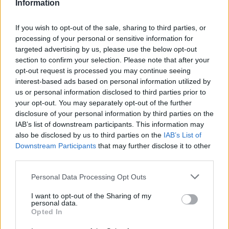
Information
If you wish to opt-out of the sale, sharing to third parties, or
Νέο Audi A2 e-tron με στόχο την κορυφή της αποδοτικότητας
processing of your personal or sensitive information for
targeted advertising by us, please use the below opt-out
section to confirm your selection. Please note that after your
Ευρωπαϊκό Παίδων: Λύγισε
Γιαννακόπουλος: «Όταν σου
opt-out request is processed you may continue seeing
στην παράταση η Ελλάδα, 96-
ρίχνουν μια πέτρα, τους
interest-based ads based on personal information utilized by
86 από την Ισπανία (pics)
καταστρέφεις» (vid)
us or personal information disclosed to third parties prior to
your opt-out. You may separately opt-out of the further
disclosure of your personal information by third parties on the
IAB’s list of downstream participants. This information may
ΕΛΣΤΑΤ: Στο 3,4% υποχώρησε ο πληθωρισμός τον Ιούλιο
also be disclosed by us to third parties on the
IAB’s List of
Downstream Participants
that may further disclose it to other
third parties.
Personal Data Processing Opt Outs
Χρηματοδότηση 8 εκατ. ευρώ
Metlen: Ρεκόρ EBITDA στο α'
σε 843 μέσα ενημέρωσης-
εξάμηνο, στα 550 εκατ. ευρώ –
I want to opt-out of the Sharing of my
Ξεκίνησε το πενταετές
Καθαρά κέρδη 313 εκατ. ευρώ
personal data.
πρόγραμμα ενίσχυσης του
Opted In
Τύπου