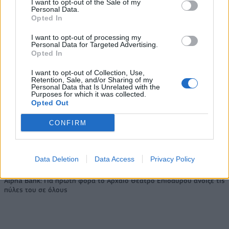
I want to opt-out of the Sale of my
Personal Data.
Opted In
Η Chery επενδύει 75 εκατ. δολάρια στην KG Mobility
I want to opt-out of processing my
Personal Data for Targeted Advertising.
Opted In
Το FIAT 500 Hybrid τώρα από
Ατρόμητος και Novibet
I want to opt-out of Collection, Use,
18.990 ευρώ
συνεχίζουν μαζί: Ανανέωση της
Retention, Sale, and/or Sharing of my
συνεργασίας τους μέχρι το
Personal Data that Is Unrelated with the
2028
Purposes for which it was collected.
Opted Out
CONFIRM
18η συνεχόμενη χρονιά για τον ΟΤΕ στη διεθνή σειρά δεικτών
FTSE4Good
Data Deletion
Data Access
Privacy Policy
Alpha Bank: Για πρώτη φορά το Αρχαίο Θέατρο Επιδαύρου άνοιξε τις
πύλες του σε όλους