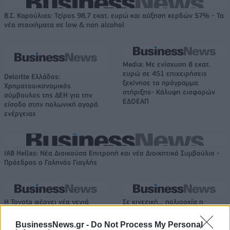
Β.Σ. Καρούλιας: Τζίρος 98,7 εκατ. ευρώ και αύξηση κερδών 57% - Τα
νέα στοιχήματα σε low & non alcohol
Media: Με ενίσχυση 8 εκατ.
ευρώ σε 451 επιχειρήσεις
Deloitte Ελλάδος:
ξεκίνησε το πρόγραμμα
Χρηματοοικονομικός
στήριξης- Κάλυψη εισφορών
σύμβουλος της ΔΕΗ για την
ΕΔΟΕΑΠ
είσοδο στην πολωνική αγορά
ενέργειας
IAB Hellas: Νέα Διοικούσα Επιτροπή και νέο Διοικητικό Συμβούλιο -
Πρόεδρος ο Γαληνός Γιαγλής
Η Toyota φέρνει νέα γενιά
Σε κινεζική… πολιορκία η
μπαταριών για τα υβριδικά της
ευρωπαϊκή
αυτοκινητοβιομηχανία
BusinessNews.gr -
Do Not Process My Personal