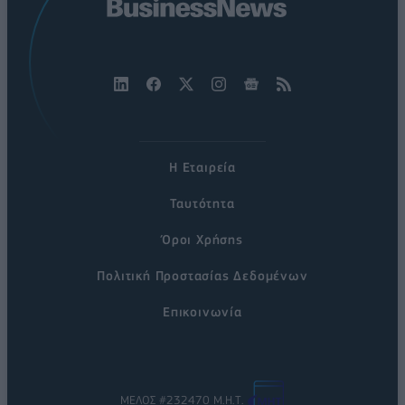
Η Εταιρεία
Ταυτότητα
Όροι Χρήσης
Πολιτική Προστασίας Δεδομένων
Επικοινωνία
ΜΕΛΟΣ #232470 Μ.Η.Τ.