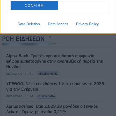
CONFIRM
Data Deletion
Data Access
Privacy Policy
ΡΟΗ ΕΙΔΗΣΕΩΝ
Alpha Bank: Τριετής χρηματοδοτική συμφωνία,
ψήφος εμπιστοσύνης στην αναπτυξιακή πορεία της
Novibet
06/08/2026 - 11:31
ΕΠΙΧΕΙΡΗΣΕΙΣ
ΥΠΕΘΟΟ: Νέες επενδύσεις 1 δισ. ευρώ ως το 2028
για την Ενέργεια
06/08/2026 - 11:24
ΟΙΚΟΝΟΜΙΑ
Χρηματιστήριο: Στις 2.629,38 μονάδες ο Γενικός
Δείκτης Τιμών, με άνοδο 0,21%