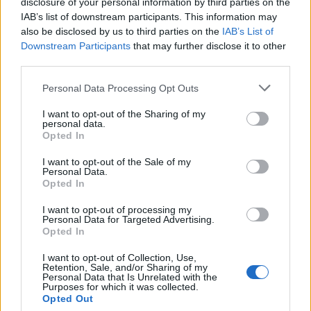
disclosure of your personal information by third parties on the
IAB’s list of downstream participants. This information may
also be disclosed by us to third parties on the
IAB’s List of
Downstream Participants
that may further disclose it to other
third parties.
Personal Data Processing Opt Outs
ΕΟΦ: Απαγόρευση
διακίνησης
I want to opt-out of the Sharing of my
Άδ. Γεωργιάδης: Μέσα
συμπληρωμάτων
personal data.
στην εβδομάδα η ΚΥΑ με
Opted In
διατροφής
αυξημένα κίνητρα για
09/07/2024 - 15:36
κάλυψη κενών θέσεων σε
I want to opt-out of the Sale of my
Personal Data.
νοσοκομεία άγονων
Opted In
περιοχών
08/07/2024 - 17:35
I want to opt-out of processing my
Personal Data for Targeted Advertising.
Opted In
I want to opt-out of Collection, Use,
Retention, Sale, and/or Sharing of my
Personal Data that Is Unrelated with the
Purposes for which it was collected.
Opted Out