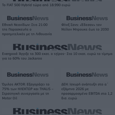
Το FIAT 500 Hybrid τώρα από 18.990 ευρώ
Εθνική Νεανίδων: Στις 21:00
Φίνιξ Σανς: «Έδεσαν» τον
της Παρασκευής ο
Ντίλον Μπρουκς έως το 2030
προημιτελικός με τη Λιθουανία
Evergood: Άγγιξε τα 300 εκατ. ο τζίρος- Στα 10 εκατ. ευρώ το τίμημα
για το 60% του Jackaroo
Όμιλος AKTOR: Εξαγοράζει το
ΔΕΗ: Ισχυρή ανάπτυξη στο α΄
75% των ΗΛΕΚΤΩΡ και THALIS –
εξάμηνο 2026 με
Στρατηγική συνεργασία με τη
προσαρμοσμένο EBITDA στα 1,2
Motor Oil
δισ. ευρώ