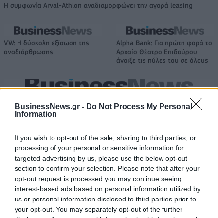
Η συμφωνία Arval-Athlon αναδιαμορφώνει την αγορά leasing
VW: Η δύσκολη εξίσωση της
Alpha Bank: Για πρώτη φορά το
αναδιάρθρωσης
Αρχαίο Θέατρο Επιδαύρου
άνοιξε τις πύλες του σε όλους
ESG Report 2025: Πώς η ΑΒ Βασιλόπουλος μετατρέπει τη
BusinessNews.gr -
Do Not Process My Personal
βιωσιμότητα σε καθημερινή πράξη
Information
If you wish to opt-out of the sale, sharing to third parties, or
Stoiximan: «Πού ήσουν;» στις μεγάλες στιγμές του Ολυμπιακού
processing of your personal or sensitive information for
targeted advertising by us, please use the below opt-out
section to confirm your selection. Please note that after your
opt-out request is processed you may continue seeing
interest-based ads based on personal information utilized by
us or personal information disclosed to third parties prior to
ΠΕΡΙΣΣΌΤΕΡΑ ΣΕ ΑΥΤΉ ΤΗΝ ΚΑΤΗΓΟΡΊΑ
your opt-out. You may separately opt-out of the further