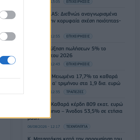
06/08/2026 - 13:05
ΕΠΙΧΕΙΡΗΣΕΙΣ
LIDL HELLAS: Διεθνώς αναγνωρισμένα
κρασιά στην κορυφαία σχέση ποιότητας-
τιμής
06/08/2026 - 12:55
ΕΠΙΧΕΙΡΗΣΕΙΣ
JUMBO: Αύξηση πωλήσεων 5% το
επτάμηνο του 2026
06/08/2026 - 12:43
ΕΠΙΧΕΙΡΗΣΕΙΣ
SoftBank: Μειωμένα 17,7% τα καθαρά
κέρδη του α' τριμήνου στα 1,9 δισ. ευρώ
06/08/2026 - 12:35
ΤΡΑΠΕΖΕΣ
Nintendo: Καθαρά κέρδη 809 εκατ. ευρώ
στο α' τρίμηνο – Άνοδος 53,5% σε ετήσια
βάση
06/08/2026 - 12:17
ΤΕΧΝΟΛΟΓΙΑ
Κ. Μητσοτάκης κατά την παρουσίαση του