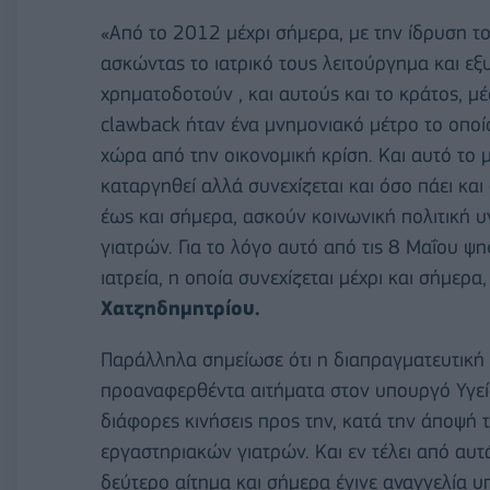
«Aπό το 2012 μέχρι σήμερα, με την ίδρυση το
ασκώντας το ιατρικό τους λειτούργημα και εξ
χρηματοδοτούν , και αυτούς και το κράτος, μ
clawback ήταν ένα μνημονιακό μέτρο το οποί
χώρα από την οικονομική κρίση. Και αυτό το μ
καταργηθεί αλλά συνεχίζεται και όσο πάει και
έως και σήμερα, ασκούν κοινωνική πολιτική υ
γιατρών. Για το λόγο αυτό από τις 8 Μαΐου ψ
ιατρεία, η οποία συνεχίζεται μέχρι και σήμερ
Χατζηδημητρίου.
Παράλληλα σημείωσε ότι η διαπραγματευτική 
προαναφερθέντα αιτήματα στον υπουργό Υγεία
διάφορες κινήσεις προς την, κατά την άποψή
εργαστηριακών γιατρών. Και εν τέλει από αυτά
δεύτερο αίτημα και σήμερα έγινε αναγγελία 