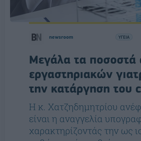
newsroom
ΥΓΕΙΑ
Μεγάλα τα ποσοστά
εργαστηριακών γιατ
την κατάργηση του 
Η κ. Χατζηδημητρίου ανέφε
είναι η αναγγελία υπογρα
χαρακτηρίζοντάς την ως ισ