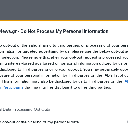
News.gr -
Do Not Process My Personal Information
to opt-out of the sale, sharing to third parties, or processing of your per
ξης τύπου η αντιπρόεδρος του Ιατρικού Συλλόγου
formation for targeted advertising by us, please use the below opt-out s
r selection. Please note that after your opt-out request is processed y
ιώνοντας ότι τα αιτήματα των εργαστηριακών
eing interest-based ads based on personal information utilized by us or
αι :
disclosed to third parties prior to your opt-out. You may separately opt-
losure of your personal information by third parties on the IAB’s list of
η στο 5% από 55-60% που είναι σήμερα .
. This information may also be disclosed by us to third parties on the
IA
Participants
that may further disclose it to other third parties.
ιωτών εργαστηριακών γιατρών με τον Πανελλήνιο
l Data Processing Opt Outs
o opt-out of the Sharing of my personal data.