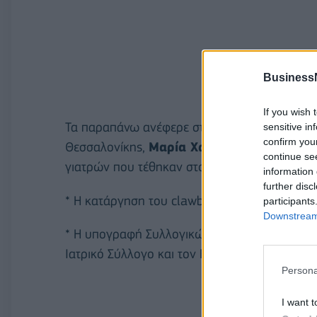
Business
If you wish 
Τα παραπάνω ανέφερε στη διάρκεια συνέντευ
sensitive in
confirm you
Θεσσαλονίκης,
Μαρία Χατζηδημητρίου
σημε
continue se
γιατρών που τέθηκαν στον Yπουργό Υγείας είν
information 
further disc
* Η κατάργηση του clawback ή έστω η μείωσ
participants
Downstream 
* Η υπογραφή Συλλογικών Συμβάσεων των ιδ
Ιατρικό Σύλλογο και τον ΕΟΠΥΥ
Persona
I want t