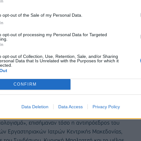
In
o opt-out of the Sale of my Personal Data.
In
to opt-out of processing my Personal Data for Targeted
ing.
In
o opt-out of Collection, Use, Retention, Sale, and/or Sharing
ersonal Data that Is Unrelated with the Purposes for which it
lected.
Out
υπουργείο Υγείας, την ΗΔΙΚΑ και τους κλινικούς
CONFIRM
 στην εξόντωση με το clawback , δηλαδή με την
Data Deletion
Data Access
Privacy Policy
φείλει ο ΕΟΠΥΥ για εκτελεσμένες εργαστηριακές
πολογισμό», επισήμαναν τόσο η αντιπρόεδρος του
τών Εργαστηριακών Ιατρών Κεντρικής Μακεδονίας,
 του Συνδέσμου, Κυριακή Μπαλτατζή και το μέλος