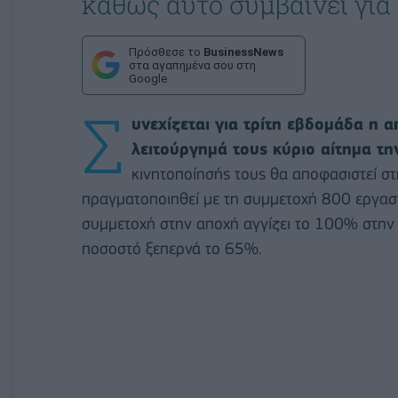
καθώς αυτό συμβαίνει για
Πρόσθεσε το
BusinessNews
στα αγαπημένα σου στη
Google
Σ
υνεχίζεται για τρίτη εβδομάδα η 
λειτούργημά τους κύριο αίτημα τη
κινητοποίησής τους θα αποφασιστεί σ
πραγματοποιηθεί με τη συμμετοχή 800 εργασ
συμμετοχή στην αποχή αγγίζει το 100% στην
ποσοστό ξεπερνά το 65%.