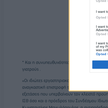
Opted 
I want t
Opted 
I want 
Advertis
Opted 
I want t
of my P
was col
Opted 
* Και η συνυπευθυνότητα του clawback με το 
γιατρούς .
«Οι ιδιώτες εργαστηριακοί ιατροί οδηγούνται
αναγκαστική επιστροφή των ποσών που τους ο
εξετάσεις που υπερβαίνουν τον κλειστό προϋ
ΙΣΘ όσο και ο πρόεδρος του Συνδέσμου Ιδιω
Κωνσταντίνος Μανωλόπουλος, η αντιπρόεδρος