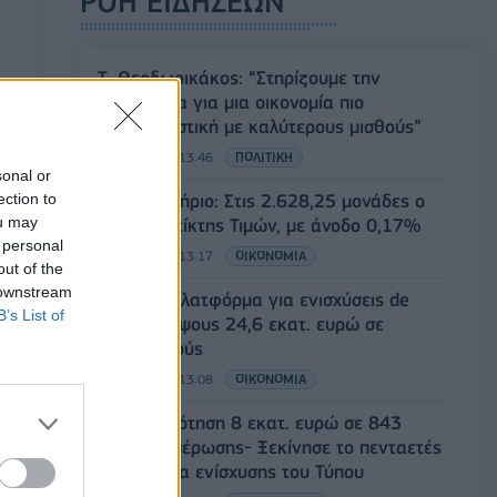
ΡΟΗ ΕΙΔΗΣΕΩΝ
Τ. Θεοδωρικάκος: “Στηρίζουμε την
βιομηχανία για μια οικονομία πιο
ανταγωνιστική με καλύτερους μισθούς”
06/08/2026 - 13:46
ΠΟΛΙΤΙΚΗ
sonal or
ection to
Χρηματιστήριο: Στις 2.628,25 μονάδες ο
ou may
Γενικός Δείκτης Τιμών, με άνοδο 0,17%
 personal
06/08/2026 - 13:17
ΟΙΚΟΝΟΜΙΑ
out of the
 downstream
Άνοιξε η πλατφόρμα για ενισχύσεις de
B’s List of
minimis ύψους 24,6 εκατ. ευρώ σε
παραγωγούς
06/08/2026 - 13:08
ΟΙΚΟΝΟΜΙΑ
Χρηματοδότηση 8 εκατ. ευρώ σε 843
μέσα ενημέρωσης- Ξεκίνησε το πενταετές
πρόγραμμα ενίσχυσης του Τύπου