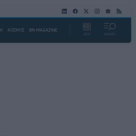
ΚΗ
ΚΟΣΜΟΣ
BN MAGAZINE
ΡΟΗ
ΜΕΝΟΥ