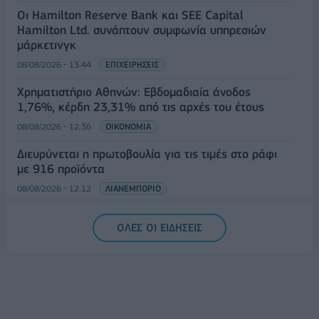
Οι Hamilton Reserve Bank και SEE Capital
Hamilton Ltd. συνάπτουν συμφωνία υπηρεσιών
μάρκετινγκ
08/08/2026 - 13:44
ΕΠΙΧΕΙΡΗΣΕΙΣ
Χρηματιστήριο Αθηνών: Εβδομαδιαία άνοδος
1,76%, κέρδη 23,31% από τις αρχές του έτους
08/08/2026 - 12:36
ΟΙΚΟΝΟΜΙΑ
Διευρύνεται η πρωτοβουλία για τις τιμές στο ράφι
με 916 προϊόντα
08/08/2026 - 12:12
ΛΙΑΝΕΜΠΟΡΙΟ
Health Monitoring: Η εθνική υποδομή για την
ΟΛΕΣ ΟΙ ΕΙΔΗΣΕΙΣ
αξιοποίηση των δεδομένων υγείας προς όφελος
των πολιτών
08/08/2026 - 11:48
ΥΓΕΙΑ