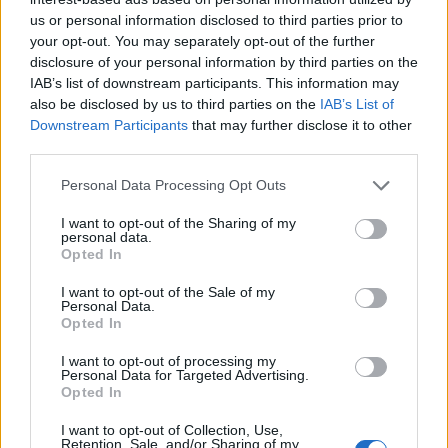
us or personal information disclosed to third parties prior to
Alpha Bank: Για πρώτη φορά το Αρχαίο Θέατρο Επιδαύρου άνοιξε τις
your opt-out. You may separately opt-out of the further
πύλες του σε όλους
disclosure of your personal information by third parties on the
IAB’s list of downstream participants. This information may
also be disclosed by us to third parties on the
IAB’s List of
Downstream Participants
that may further disclose it to other
third parties.
ΠΕΡΙΣΣΌΤΕΡΑ ΣΕ ΑΥΤΉ ΤΗΝ ΚΑΤΗΓΟΡΊΑ
Personal Data Processing Opt Outs
I want to opt-out of the Sharing of my
personal data.
Opted In
I want to opt-out of the Sale of my
Alpha Bank: Τα δανειστικά
ΕΚΤ: Έχει περιθώριο για
Personal Data.
Opted In
επιτόκια σε συνάλλαγμα
περισσότερη ποσοτική
από 11/1
χαλάρωση
I want to opt-out of processing my
Personal Data for Targeted Advertising.
08/01/2016 - 02:00
08/01/2016 - 02:00
Opted In
I want to opt-out of Collection, Use,
Retention, Sale, and/or Sharing of my