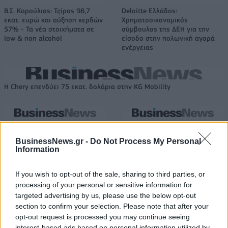
Β.Σ. Καρούλιας: Τζίρος 98,7
Deloitte Ελλάδος:
εκατ. ευρώ και αύξηση κερδών
Χρηματοοικονομικός
57% - Τα νέα στοιχήματα σε
σύμβουλος της ΔΕΗ για την
low & non alcohol
είσοδο στην πολωνική αγορά
ενέργειας
Η Chery επενδύει 75 εκατ. δολάρια στην KG Mobility
Το FIAT 500 Hybrid τώρα από
Ατρόμητος και Novibet
18.990 ευρώ
συνεχίζουν μαζί: Ανανέωση της
BusinessNews.gr -
Do Not Process My Personal
συνεργασίας τους μέχρι το
Information
2028
If you wish to opt-out of the sale, sharing to third parties, or
processing of your personal or sensitive information for
18η συνεχόμενη χρονιά για τον ΟΤΕ στη διεθνή σειρά δεικτών
targeted advertising by us, please use the below opt-out
FTSE4Good
section to confirm your selection. Please note that after your
opt-out request is processed you may continue seeing
interest-based ads based on personal information utilized by