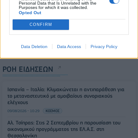
Personal Data that Is Unrelated with the
Purposes for which it was collected.
Opted Out
CONFIRM
Data Deletion
Data Access
Privacy Policy
ΡΟΗ ΕΙΔΗΣΕΩΝ
Ισπανία – Ιταλία: Κλιμακώνεται η αντιπαράθεση για
το μεταναστευτικό με αμοιβαίους συνοριακούς
ελέγχους
09/08/2026 - 10:29
ΚΟΣΜΟΣ
Αλ. Τσίπρας: Στις 2 Σεπτεμβρίου η παρουσίαση του
οικονομικού προγράμματος της ΕΛ.Α.Σ. στη
Θεσσαλονίκη