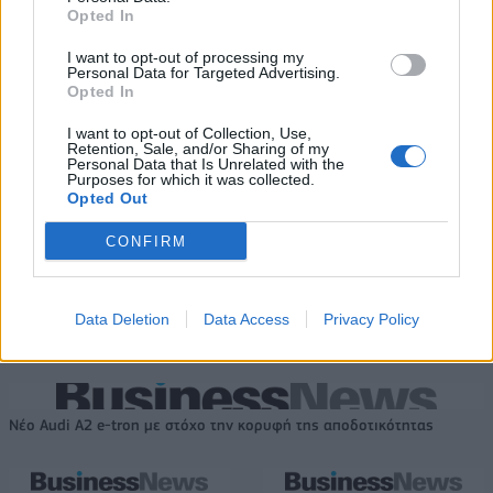
Opted In
ΠΑΟΚ: Με τον Μάρκους Φόστερ
Εθνική Κορασίδων: Κόντρα στη
ολοκληρώθηκαν οι αφίξεις - Οι
Νορβηγία για την πρόκριση
I want to opt-out of processing my
δηλώσεις του (vid & pics)
στον τελικό (live stream)
Personal Data for Targeted Advertising.
Opted In
I want to opt-out of Collection, Use,
Retention, Sale, and/or Sharing of my
Ταχύτερα και αυστηρότερα: Το νέο ψηφιακό καθεστώς της ΑΑΔΕ για
Personal Data that Is Unrelated with the
τα ανασφάλιστα οχήματα
Purposes for which it was collected.
Opted Out
CONFIRM
Όμιλος ΔΕΗ: Νέα συμφωνία για
Τουρισμός για Όλους: Kατάθεση
χαρτοφυλάκιο έργων ΑΠΕ άνω
αιτήσεων ανεξάρτητα από το
Data Deletion
Data Access
Privacy Policy
των 2 GW σε Πολωνία και
τελευταίο ψηφίο του ΑΦΜ
Ουγγαρία
Νέο Audi A2 e-tron με στόχο την κορυφή της αποδοτικότητας