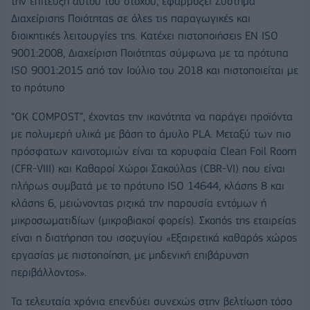
την επίτευξη αυτού του στόχου, εφαρμόζει Σύστημα
Διαχείρισης Ποιότητας σε όλες τις παραγωγικές και
διοικητικές λειτουργίες της. Κατέχει πιστοποιήσεις ΕΝ ISO
9001:2008, Διαχείριση Ποιότητας σύμφωνα με τα πρότυπα
ISO 9001:2015 από τον Ιούλιο του 2018 και πιστοποιείται με
το πρότυπο
“OK COMPOST”, έχοντας την ικανότητα να παράγει προϊόντα
με πολυμερή υλικά με βάση το άμυλο PLA. Μεταξύ των πιο
πρόσφατων καινοτομιών είναι τα κορυφαία Clean Foil Room
(CFR-VIII) και Καθαροί Χώροι Σακούλας (CBR-VI) που είναι
πλήρως συμβατά με το πρότυπο ISO 14644, κλάσης 8 και
κλάσης 6, μειώνοντας ριζικά την παρουσία εντόμων ή
μικροσωματιδίων (μικροβιακοί φορείς). Σκοπός της εταιρείας
είναι η διατήρηση του ισοζυγίου «Εξαιρετικά καθαρός χώρος
εργασίας με πιστοποίηση, με μηδενική επιβάρυνση
περιβάλλοντος».
Τα τελευταία χρόνια επενδύει συνεχώς στην βελτίωση τόσο