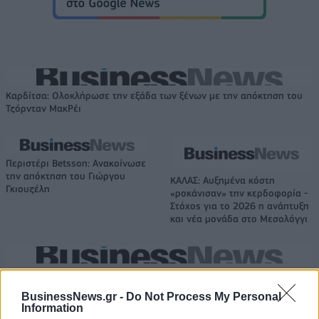
Καρδίτσα: Ολοκλήρωσε την εξάδα των ξένων με την απόκτηση του
Τζόρνταν ΜακΡέι
Περιστέρι Betsson: Ανακοίνωσε
την απόκτηση του Γιώργου
ΚΑΛΑΣ: Αυξημένα κόστη
Γκιουζέλη
«ροκάνισαν» την κερδοφορία -
Στόχος για το 2026 η ανάπτυξη
και νέα μονάδα στο Μεσολόγγι
ΑΑΔΕ: Φορολογικό «σαφάρι» στις τουριστικές περιοχές, με οδηγό τις
καταγγελίες πολιτών
BusinessNews.gr -
Do Not Process My Personal
Information