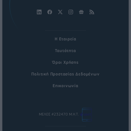
Η Εταιρεία
Ταυτότητα
Όροι Χρήσης
Πολιτική Προστασίας Δεδομένων
Επικοινωνία
ΜΕΛΟΣ #232470 Μ.Η.Τ.