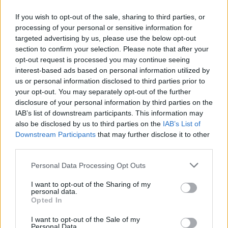
ΣΚΑΪ: Ολοκληρώθηκε η θητεία
If you wish to opt-out of the sale, sharing to third parties, or
του Γρηγόρη Δημητριάδη - Ο
processing of your personal or sensitive information for
Εξοικονομώ – Επιχειρώ:
Γιάννης Αλαφούζος επιστρέφει
Παράταση έως τις 30
targeted advertising by us, please use the below opt-out
στη θέση του CEO
Νοεμβρίου για περισσότερες
section to confirm your selection. Please note that after your
από 400 επιχειρήσεις
opt-out request is processed you may continue seeing
interest-based ads based on personal information utilized by
us or personal information disclosed to third parties prior to
your opt-out. You may separately opt-out of the further
Media: Με ενίσχυση 8 εκατ. ευρώ σε 451 επιχειρήσεις ξεκίνησε το
disclosure of your personal information by third parties on the
πρόγραμμα στήριξης- Κάλυψη εισφορών ΕΔΟΕΑΠ
IAB’s list of downstream participants. This information may
also be disclosed by us to third parties on the
IAB’s List of
Downstream Participants
that may further disclose it to other
Νέα Mercedes-Benz GLB: Hybrid
Η Toyota φέρνει νέα γενιά
third parties.
και Electric, με όφελος 2.000
μπαταριών για τα υβριδικά της
ευρώ
Personal Data Processing Opt Outs
I want to opt-out of the Sharing of my
personal data.
Opted In
Σε κινεζική… πολιορκία η ευρωπαϊκή αυτοκινητοβιομηχανία
I want to opt-out of the Sale of my
Personal Data.