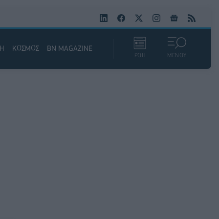
ΚΗ
ΚΟΣΜΟΣ
BN MAGAZINE
ΡΟΗ
ΜΕΝΟΥ