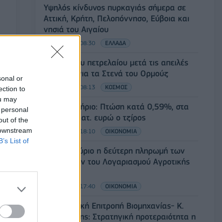
Υψηλός κίνδυνος πυρκαγιάς σήμερα σε
Αττική, Κρήτη, Πελοπόννησο, Εύβοια και
νησιά του Αιγαίου
07/08/2026 - 08:30
ΕΛΛΑΔΑ
Άνοδος του πετρελαίου μετά τις απειλές
του Ιράν για τα Στενά του Ορμούζ
sonal or
07/08/2026 - 08:13
ΚΟΣΜΟΣ
ection to
ou may
Χρηματιστήριο: Πτώση κατά 0,59%, στα
 personal
320,42 εκατ. ευρώ ο τζίρος
out of the
 downstream
06/08/2026 - 18:10
ΟΙΚΟΝΟΜΙΑ
B’s List of
ΟΠΕΚΑ: Αύριο η δεύτερη πληρωμή των
δικαιούχων του Λογαριασμού Αγροτικής
Εστίας
06/08/2026 - 17:40
ΟΙΚΟΝΟΜΙΑ
Κυβερνητική Επιτροπή Βιομηχανίας- Κ.
Μητσοτάκης: Στρατηγική προτεραιότητα η