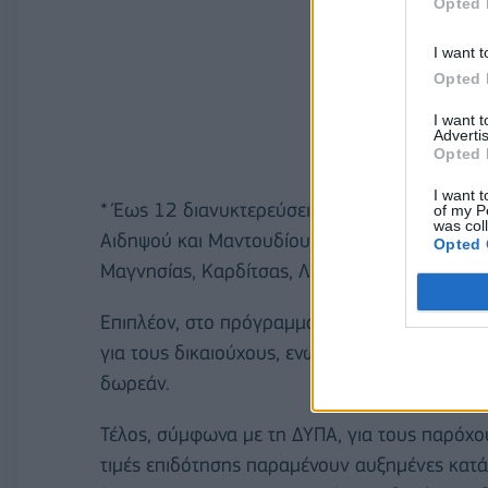
Opted 
I want t
Opted 
I want 
Advertis
Opted 
I want t
* Έως 12 διανυκτερεύσεις, εντελώς δωρεάν, σ
of my P
was col
Αιδηψού και Μαντουδίου-Λίμνης-Αγίας Άννας
Opted 
Μαγνησίας, Καρδίτσας, Λάρισας, Τρικάλων κα
Επιπλέον, στο πρόγραμμα επιδοτούνται και τα
για τους δικαιούχους, ενώ για τα άτομα με ανα
δωρεάν.
Τέλος, σύμφωνα με τη ΔΥΠΑ, για τους παρόχου
τιμές επιδότησης παραμένουν αυξημένες κατ