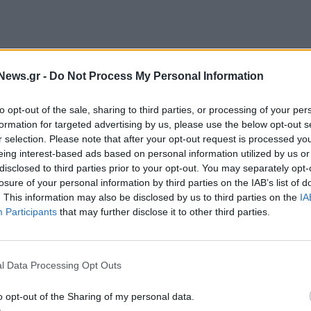
ύματα της επιλογής τους από το Μητρώο Παρόχων
News.gr -
Do Not Process My Personal Information
άτοχοι των voucher κοινωνικού τουρισμού της
to opt-out of the sale, sharing to third parties, or processing of your per
formation for targeted advertising by us, please use the below opt-out s
ίου 2026 και για συγκεκριμένες περιοχές
r selection. Please note that after your opt-out request is processed y
eing interest-based ads based on personal information utilized by us or
disclosed to third parties prior to your opt-out. You may separately opt-
ική συμμετοχή, σε καταλύματα των νησιών Λέρος,
losure of your personal information by third parties on the IAB’s list of
. This information may also be disclosed by us to third parties on the
IA
Participants
that may further disclose it to other third parties.
l Data Processing Opt Outs
o opt-out of the Sharing of my personal data.