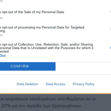
In
o opt-out of the Sale of my Personal Data.
In
to opt-out of processing my Personal Data for Targeted
ing.
In
o opt-out of Collection, Use, Retention, Sale, and/or Sharing
ε καταλύματα της Βόρειας Εύβοιας (Δήμοι Ιστιαίας-
ersonal Data that Is Unrelated with the Purposes for which it
lected.
), καθώς και των Περιφερειακών Ενοτήτων
Out
ι Έβρου.
CONFIRM
 ακτοπλοϊκά εισιτήρια, με ιδιωτική συμμετοχή 25%
πηρία (ΑμεΑ) τα ακτοπλοϊκά εισιτήρια διατίθενται
Data Deletion
Data Access
Privacy Policy
ς τουριστικών καταλυμάτων, υπενθυμίζεται ότι οι
ά 20% για την περίοδο των Χριστουγέννων