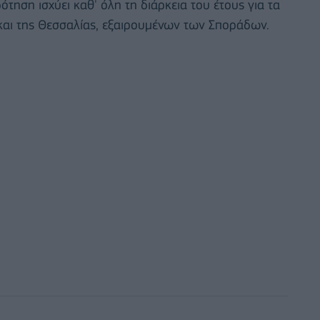
τηση ισχύει καθ' όλη τη διάρκεια του έτους για τα
και της Θεσσαλίας, εξαιρουμένων των Σποράδων.