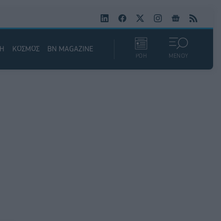
ΚΗ
ΚΟΣΜΟΣ
BN MAGAZINE
ΡΟΗ
ΜΕΝΟΥ