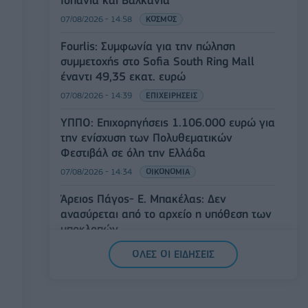
Ισπανία και Βαλκάνια
07/08/2026 - 14:58
ΚΟΣΜΟΣ
Fourlis: Συμφωνία για την πώληση
συμμετοχής στο Sofia South Ring Mall
έναντι 49,35 εκατ. ευρώ
07/08/2026 - 14:39
ΕΠΙΧΕΙΡΗΣΕΙΣ
ΥΠΠΟ: Επιχορηγήσεις 1.106.000 ευρώ για
την ενίσχυση των Πολυθεματικών
Φεστιβάλ σε όλη την Ελλάδα
07/08/2026 - 14:34
ΟΙΚΟΝΟΜΙΑ
Άρειος Πάγος- Ε. Μπακέλας: Δεν
ανασύρεται από το αρχείο η υπόθεση των
υποκλοπών
07/08/2026 - 14:11
ΕΛΛΑΔΑ
ΟΛΕΣ ΟΙ ΕΙΔΗΣΕΙΣ
Σαουδική Αραβία, Τουρκία και Πακιστάν
υπογράφουν κοινή αμυντική συμφωνία