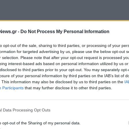
News.gr -
Do Not Process My Personal Information
to opt-out of the sale, sharing to third parties, or processing of your per
formation for targeted advertising by us, please use the below opt-out s
r selection. Please note that after your opt-out request is processed y
eing interest-based ads based on personal information utilized by us or
disclosed to third parties prior to your opt-out. You may separately opt-
τέχουν τα Κουφονήσια που είναι ένας γαλήνιος
losure of your personal information by third parties on the IAB’s list of
. This information may also be disclosed by us to third parties on the
IA
ούν η Σαμοθράκη με τις υπέροχες φυσικές
Participants
that may further disclose it to other third parties.
μένη» με τιρκουάζ νερά, άγρια φύση, μαγευτικές
σιακό αρχαίο ναυάγιο της Περιστέρας για
η Ικαρία ως το νησί της μακροβιότητας, η μυροβόλος
l Data Processing Opt Outs
Κάρπαθος που γοητεύει με τις αναλλοίωτες
o opt-out of the Sharing of my personal data.
φική Αντίπαρος και η Αμοργός με τα μοναδικά