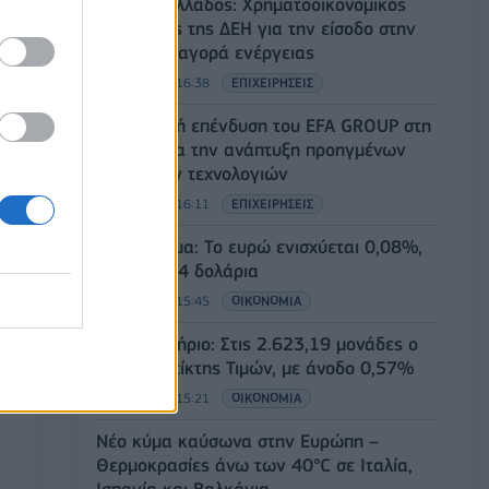
Deloitte Ελλάδος: Χρηματοοικονομικός
σύμβουλος της ΔΕΗ για την είσοδο στην
πολωνική αγορά ενέργειας
07/08/2026 - 16:38
ΕΠΙΧΕΙΡΗΣΕΙΣ
Στρατηγική επένδυση του EFA GROUP στη
Fractal για την ανάπτυξη προηγμένων
αμυντικών τεχνολογιών
07/08/2026 - 16:11
ΕΠΙΧΕΙΡΗΣΕΙΣ
Συνάλλαγμα: Το ευρώ ενισχύεται 0,08%,
στα 1,1534 δολάρια
07/08/2026 - 15:45
ΟΙΚΟΝΟΜΙΑ
Χρηματιστήριο: Στις 2.623,19 μονάδες ο
Γενικός Δείκτης Τιμών, με άνοδο 0,57%
07/08/2026 - 15:21
ΟΙΚΟΝΟΜΙΑ
Νέο κύμα καύσωνα στην Ευρώπη –
Θερμοκρασίες άνω των 40°C σε Ιταλία,