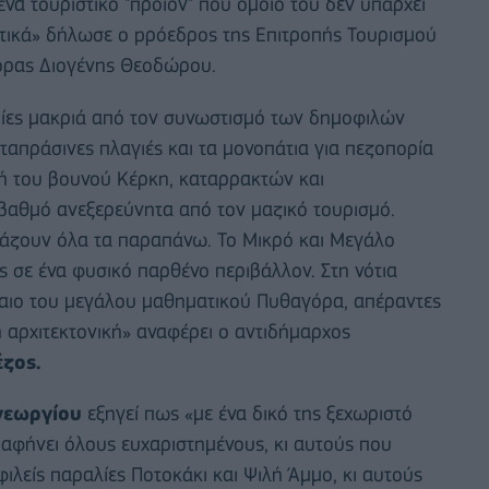
α τουριστικό "προϊόν" που όμοιο του δεν υπάρχει
στικά» δήλωσε ο pρόεδρος της Επιτροπής Τουρισμού
ορας Διογένης Θεοδώρου.
ρίες μακριά από τον συνωστισμό των δημοφιλών
αταπράσινες πλαγιές και τα μονοπάτια για πεζοπορία
ή του βουνού Κέρκη, καταρρακτών και
αθμό ανεξερεύνητα από τον μαζικό τουρισμό.
άζουν όλα τα παραπάνω. Το Μικρό και Μεγάλο
ς σε ένα φυσικό παρθένο περιβάλλον. Στη νότια
αιο του μεγάλου μαθηματικού Πυθαγόρα, απέραντες
 αρχιτεκτονική» αναφέρει ο αντιδήμαρχος
ζος.
εωργίου
εξηγεί πως «με ένα δικό της ξεχωριστό
 αφήνει όλους ευχαριστημένους, κι αυτούς που
λείς παραλίες Ποτοκάκι και Ψιλή Άμμο, κι αυτούς