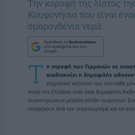
Την κορυφή της λίστας τη
Κουφονήσια που είναι ένα
σμαραγδένια νερά.
Πρόσθεσε το
BusinessNews
στα αγαπημένα σου στη
Google
Τ
η στροφή των Γερμανών σε αναζη
αναδεικνύει η δημοφιλής ειδησεο
γερμανικό ιστότοπο που έχει κάθε μή
νησιά της Ελλάδας είναι ένας δημοφιλής διε
συγκεντρώνουν μεγάλα πλήθη τουριστών. Ευτ
υποφέρουν από τον υπερτουρισμό και τα οποί