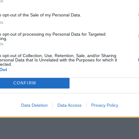
In
ος ολοκληρώνεται με την Εύβοια, που εκπλήσσει
ότητες, και τη Σάμο, που διαθέτει ονειρικές
o opt-out of the Sale of my Personal Data.
αι αναρίθμητα σοκάκια.
In
to opt-out of processing my Personal Data for Targeted
 για τις νέες ταξιδιωτικές τάσεις που έλκουν
ing.
In
o opt-out of Collection, Use, Retention, Sale, and/or Sharing
α αξιοπρεπή διαμονή και καλό φαγητό, τη μοναδική
ersonal Data that Is Unrelated with the Purposes for which it
lected.
δραστηριότητες σε όλα τα επίπεδα ,όπως
Out
 σπορ, δεκάδες παραλίες, αιωνόβιες παραδόσεις και
CONFIRM
στώνονται φαινόμενα υπερτουρισμού. Το δεύτερο
 ταξιδιώτες από την Ελλάδα, την Ιταλία, την
διναβία και άλλες αγορές της Ευρώπης και πιο
Data Deletion
Data Access
Privacy Policy
ου Δήμου Καρπάθου Τάσος Μηλιός.