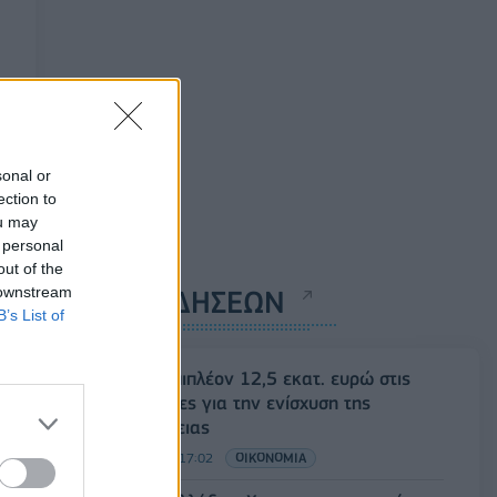
sonal or
ection to
ou may
 personal
out of the
 downstream
ΡΟΗ ΕΙΔΗΣΕΩΝ
B’s List of
ΥΠΑΑΤ: Επιπλέον 12,5 εκατ. ευρώ στις
Περιφέρειες για την ενίσχυση της
βιοασφάλειας
07/08/2026 - 17:02
ΟΙΚΟΝΟΜΙΑ