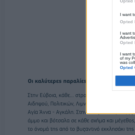
Opted 
I want t
Opted 
I want 
Advertis
Opted 
I want t
of my P
was col
Opted 
Οι καλύτερες παραλίες της Εύβοιας
Στην Εύβοια, κάθε… στροφή «κρύβει» υπέροχες
Αιδηψού, Πολιτικών, Λιμνιώνα, Κάβου, Γρεγο
Αγία Άννα - Αγκάλη. Στην κεντρική Εύβοια, β
άμμο και βότσαλα σε κάθε σχήμα και μέγεθος
το όνομά της από το βυζαντινό εκκλησάκι της 