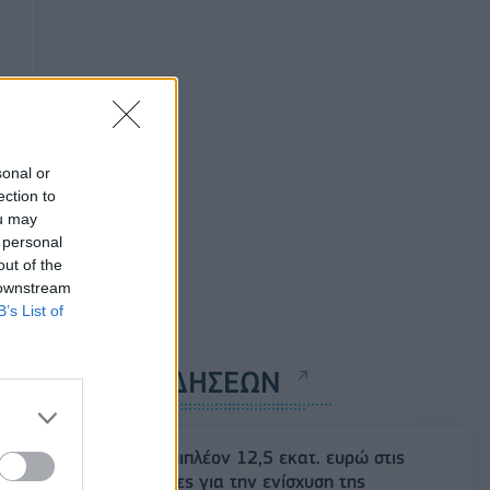
sonal or
ection to
ou may
 personal
out of the
 downstream
B’s List of
ΡΟΗ ΕΙΔΗΣΕΩΝ
ΥΠΑΑΤ: Επιπλέον 12,5 εκατ. ευρώ στις
Περιφέρειες για την ενίσχυση της