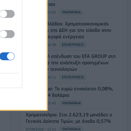
βιοασφάλειας
07/08/2026 - 17:02
ΟΙΚΟΝΟΜΙΑ
Deloitte Ελλάδος: Χρηματοοικονομικός
σύμβουλος της ΔΕΗ για την είσοδο στην
πολωνική αγορά ενέργειας
07/08/2026 - 16:38
ΕΠΙΧΕΙΡΗΣΕΙΣ
Στρατηγική επένδυση του EFA GROUP στη
Fractal για την ανάπτυξη προηγμένων
αμυντικών τεχνολογιών
07/08/2026 - 16:11
ΕΠΙΧΕΙΡΗΣΕΙΣ
Συνάλλαγμα: Το ευρώ ενισχύεται 0,08%,
στα 1,1534 δολάρια
07/08/2026 - 15:45
ΟΙΚΟΝΟΜΙΑ
Χρηματιστήριο: Στις 2.623,19 μονάδες ο
Γενικός Δείκτης Τιμών, με άνοδο 0,57%
07/08/2026 - 15:21
ΟΙΚΟΝΟΜΙΑ