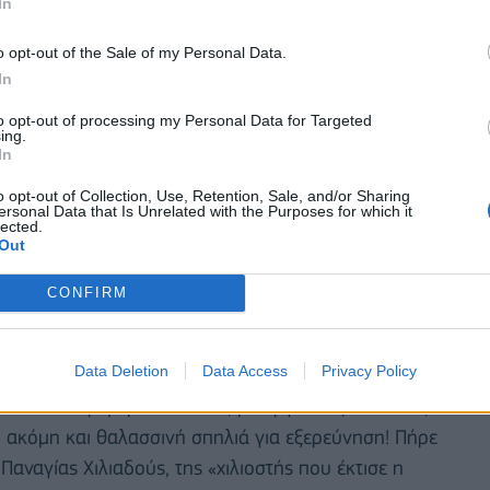
In
o opt-out of the Sale of my Personal Data.
In
to opt-out of processing my Personal Data for Targeted
ing.
In
o opt-out of Collection, Use, Retention, Sale, and/or Sharing
ersonal Data that Is Unrelated with the Purposes for which it
lected.
Out
CONFIRM
 παραλίες. Στα βόρεια, ανακαλύψτε τις παραλίες
Data Deletion
Data Access
Privacy Policy
λίμανου και φυσικά την αγαπημένη των εκδρομέων,
ρείτε την περίφημη Χιλιαδού, με οργιώδη βλάστηση,
, ακόμη και θαλασσινή σπηλιά για εξερεύνηση! Πήρε
Παναγίας Χιλιαδούς, της «χιλιοστής που έκτισε η