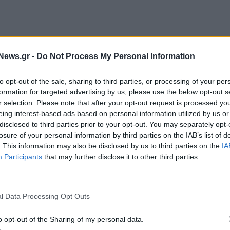
News.gr -
Do Not Process My Personal Information
διαλέξετε, η περιήγηση στην Εύβοια θα είναι
to opt-out of the sale, sharing to third parties, or processing of your per
 θα βρείτε αμέτρητα πευκοδάση που ευωδιάζουν
formation for targeted advertising by us, please use the below opt-out s
αι ο Όσιος Δαβίδ, τον υπέροχο οικισμό της Λίμνης
r selection. Please note that after your opt-out request is processed y
eing interest-based ads based on personal information utilized by us or
 Αιδηψό. Στην Κεντρική Εύβοια, σας περιμένουν η
disclosed to third parties prior to your opt-out. You may separately opt-
λίες στη βορειοανατολική πλευρά του νησιού, η
losure of your personal information by third parties on the IAB’s list of
 και τα βυζαντινά ξωκλήσια στον Αυλώνα. Στη νότια
. This information may also be disclosed by us to third parties on the
IA
Participants
that may further disclose it to other third parties.
μων με τα αινιγματικά «δρακόσπιτα» και την
υ Δημοσάρη, τους αρχαιολογικούς θησαυρούς της
ι, τα Στύρα και την Κάρυστο.
l Data Processing Opt Outs
o opt-out of the Sharing of my personal data.