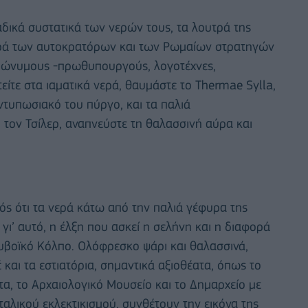
δικά συστατικά των νερών τους, τα λουτρά της
ιρά των αυτοκρατόρων και των Ρωμαίων στρατηγών
επώνυμους -πρωθυπουργούς, λογοτέχνες,
είτε στα ιαματικά νερά, θαυμάστε το Thermae Sylla,
τυπωσιακό του πύργο, και τα παλιά
 τον Τσίλερ, αναπνεύστε τη θαλασσινή αύρα και
νός ότι τα νερά κάτω από την παλιά γέφυρα της
γι’ αυτό, η έλξη που ασκεί η σελήνη και η διαφορά
Ευβοϊκό Κόλπο. Ολόφρεσκο ψάρι και θαλασσινά,
και τα εστιατόρια, σημαντικά αξιοθέατα, όπως το
ατα, το Αρχαιολογικό Μουσείο και το Δημαρχείο με
ιταλικού εκλεκτικισμού, συνθέτουν την εικόνα της