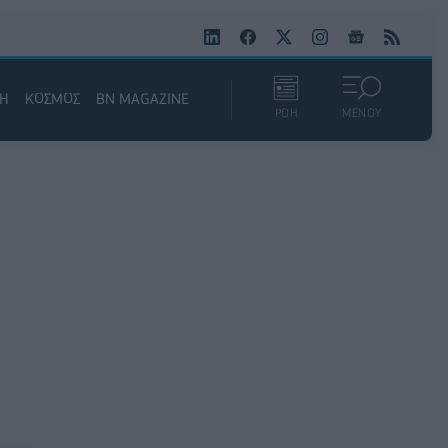
ΚΗ
ΚΟΣΜΟΣ
BN MAGAZINE
ΡΟΗ
ΜΕΝΟΥ