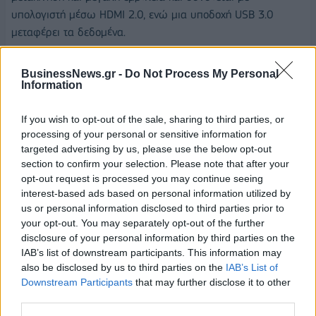
υπολογιστή μέσω HDMI 2.0, ενώ μια υποδοχή USB 3.0
μεταφέρει τα δεδομένα.
Τα Acer Windows Mixed Reality της HMD είναι ιδιαίτερα
BusinessNews.gr -
Do Not Process My Personal
ελαφριά, ενώ μια απλή ρύθμιση καθιστά την εφαρμογή τους
Information
τέλεια, καθώς τα ακουστικά διαθέτουν διπλής επένδυσης με
ανθεκτικό στο ιδρώτα υλικό για άνεση και ανθεκτικότητα.
If you wish to opt-out of the sale, sharing to third parties, or
Δύο οθόνες υγρών κρυστάλλων υψηλής ευκρίνειας 2,89
processing of your personal or sensitive information for
targeted advertising by us, please use the below opt-out
ιντσών παρέχουν ένα ευρύ πεδίο θέασης 95 μοιρών με
section to confirm your selection. Please note that after your
ανάλυση 2880x1440. Ο γρήγορος ρυθμός ανανέωσης μέχρι
opt-out request is processed you may continue seeing
και 90Hz παρέχει σαφείς και ρεαλιστικές εικόνες για μια
interest-based ads based on personal information utilized by
φανταστική εμπειρία μικτής πραγματικότητας.
us or personal information disclosed to third parties prior to
your opt-out. You may separately opt-out of the further
Τιμές και διαθεσιμότητα
disclosure of your personal information by third parties on the
IAB’s list of downstream participants. This information may
Όλα τα παραπάνω προϊόντα της Acer θα έχετε τη
also be disclosed by us to third parties on the
IAB’s List of
δυνατότητα να τα δείτε και να τα δοκιμάσετε κατά τη
Downstream Participants
that may further disclose it to other
διάρκεια της έκθεσης τεχνολογίας Thanks To Tech της
third parties.
εταιρείας Κωτσόβολος.