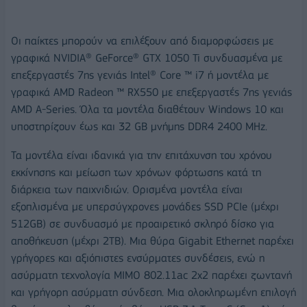
Οι παίκτες μπορούν να επιλέξουν από διαμορφώσεις με
γραφικά NVIDIA® GeForce® GTX 1050 Ti συνδυασμένα με
επεξεργαστές 7ης γενιάς Intel® Core ™ i7 ή μοντέλα με
γραφικά AMD Radeon ™ RX550 με επεξεργαστές 7ης γενιάς
AMD A-Series. Όλα τα μοντέλα διαθέτουν Windows 10 και
υποστηρίζουν έως και 32 GB μνήμης DDR4 2400 MHz.
Τα μοντέλα είναι ιδανικά για την επιτάχυνση του χρόνου
εκκίνησης και μείωση των χρόνων φόρτωσης κατά τη
διάρκεια των παιχνιδιών. Ορισμένα μοντέλα είναι
εξοπλισμένα με υπερσύγχρονες μονάδες SSD PCIe (μέχρι
512GB) σε συνδυασμό με προαιρετικό σκληρό δίσκο για
αποθήκευση (μέχρι 2TB). Μια θύρα Gigabit Ethernet παρέχει
γρήγορες και αξιόπιστες ενσύρματες συνδέσεις, ενώ η
ασύρματη τεχνολογία MIMO 802.11ac 2x2 παρέχει ζωντανή
και γρήγορη ασύρματη σύνδεση. Μια ολοκληρωμένη επιλογή