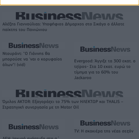
Αλέξης Γιαννούλιας: Υποψήφιος Δήμαρχος στο Σικάγο ο άλλοτε
παίκτης του Πανιώνιου
Ντουράντ: "Ο Γιάννης θα
μπορούσε να 'ναι ο κορυφαίος
Evergood: Άγγιξε τα 300 εκατ. ο
όλων"! (vid)
τζίρος- Στα 10 εκατ. ευρώ το
τίμημα για το 60% του
Jackaroo
Όμιλος AKTOR: Εξαγοράζει το 75% των ΗΛΕΚΤΩΡ και THALIS –
Στρατηγική συνεργασία με τη Motor Oil
TV: Η σκακιέρα της νέας σεζόν
ΔΕΗ: Ισχυρή ανάπτυξη στο α΄