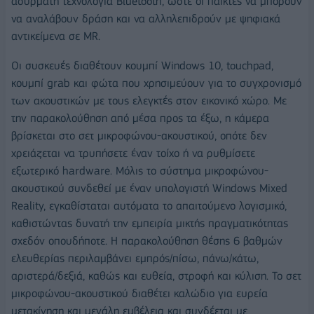
ασύρματη τεχνολογία Bluetooth, ώστε οι παίκτες να μπορούν
να αναλάβουν δράση και να αλληλεπιδρούν με ψηφιακά
αντικείμενα σε MR.
Οι συσκευές διαθέτουν κουμπί Windows 10, touchpad,
κουμπί grab και φώτα που χρησιμεύουν για το συγχρονισμό
των ακουστικών με τους ελεγκτές στον εικονικό χώρο. Με
την παρακολούθηση από μέσα προς τα έξω, η κάμερα
βρίσκεται στο σετ μικροφώνου-ακουστικού, οπότε δεν
χρειάζεται να τρυπήσετε έναν τοίχο ή να ρυθμίσετε
εξωτερικό hardware. Μόλις το σύστημα μικροφώνου-
ακουστικού συνδεθεί με έναν υπολογιστή Windows Mixed
Reality, εγκαθίσταται αυτόματα το απαιτούμενο λογισμικό,
καθιστώντας δυνατή την εμπειρία μικτής πραγματικότητας
σχεδόν οπουδήποτε. Η παρακολούθηση θέσης 6 βαθμών
ελευθερίας περιλαμβάνει εμπρός/πίσω, πάνω/κάτω,
αριστερά/δεξιά, καθώς και ευθεία, στροφή και κύλιση. Το σετ
μικροφώνου-ακουστικού διαθέτει καλώδιο για ευρεία
μετακίνηση και μεγάλη εμβέλεια και συνδέεται με