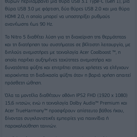
θυρών περιλαμβάνει μία θύρα USB 3.1 Type-C (Gen 1), μία
θύρα USB 3.0 με φόρτιση, δύο θύρες USB 2.0 και μια θύρα
HDMI 2.0, η οποία μπορεί να υποστηρίξει ρυθμούς
ανανέωσης έως 90 Hz.
Το Nitro 5 διαθέτει λύση για τη διαχείριση της θερμότητας
και τη διατήρηση του συστήματος σε βέλτιστη λειτουργία, με
διπλούς ανεμιστήρες με τεχνολογία Acer Coolboost ™, η
οποία παρέχει αυξημένες ταχύτητες ανεμιστήρα και
δυνατότητα ψύξης και επιτρέπει στους χρήστες να ελέγχουν
χειροκίνητα τη διαδικασία ψύξης όταν η βαριά χρήση απαιτεί
πρόσθετη ώθηση.
Όλα τα μοντέλα διαθέτουν οθόνη IPS2 FHD (1920 x 1080)
15,6 ιντσών, ενώ η τεχνολογία Dolby Audio™ Premium και
Acer TrueHarmony™ προσφέρουν απίστευτο βάθος ήχου,
δίνοντας συγκλονιστικές εμπειρίες για παιχνίδια ή
παρακολούθηση ταινιών.