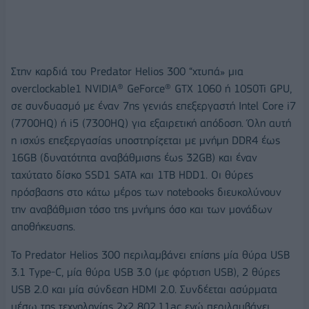
Στην καρδιά του Predator Helios 300 “χτυπά» μια
overclockable1 NVIDIA® GeForce® GTX 1060 ή 1050Ti GPU,
σε συνδυασμό με έναν 7ης γενιάς επεξεργαστή Intel Core i7
(7700HQ) ή i5 (7300HQ) για εξαιρετική απόδοση. Όλη αυτή
η ισχύς επεξεργασίας υποστηρίζεται με μνήμη DDR4 έως
16GB (δυνατότητα αναβάθμισης έως 32GB) και έναν
ταχύτατο δίσκο SSD1 SATA και 1TB HDD1. Οι θύρες
πρόσβασης στο κάτω μέρος των notebooks διευκολύνουν
την αναβάθμιση τόσο της μνήμης όσο και των μονάδων
αποθήκευσης.
Το Predator Helios 300 περιλαμβάνει επίσης μία θύρα USB
3.1 Type-C, μία θύρα USB 3.0 (με φόρτιση USB), 2 θύρες
USB 2.0 και μία σύνδεση HDMI 2.0. Συνδέεται ασύρματα
μέσω της τεχνολογίας 2x2 802.11ac ενώ περιλαμβάνει