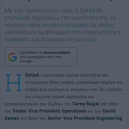
Με την τεχνογνωσία τους, η Data4 θα
ενισχύσει περαιτέρω την ικανότητά της να
υλοποιεί έργα μεγάλης κλίμακας με ακόμη
μεγαλύτερη προβλεψιμότητα, επιχειρησιακή
πειθαρχία και βιομηχανική αριστεία.
Πρόσθεσε το
BusinessNews
στα αγαπημένα σου στη
Google
Η
Data4
, ευρωπαϊκός όμιλος ανάπτυξης και
λειτουργίας data centers, ανακοίνωσε σήμερα την
ένταξη δύο ανώτερων στελεχών που θα ηγηθούν
της επόμενης φάσης ανάπτυξης και
μετασχηματισμού του Ομίλου: του
Tareq
Rajjal
στη θέση
του
Senior
Vice
President
Operations
και του
David
Eames
στη θέση του
Senior
Vice
President
Engineering
.