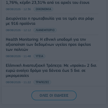
1,76%, κέρδη 23,31% από τις αρχές του έτους
08/08/2026 - 12:36
ΟΙΚΟΝΟΜΙΑ
Διευρύνεται η πρωτοβουλία για τις τιμές στο ράφι
με 916 προϊόντα
08/08/2026 - 12:12
ΛΙΑΝΕΜΠΟΡΙΟ
Health Monitoring: Η εθνική υποδομή για την
αξιοποίηση των δεδομένων υγείας προς όφελος
των πολιτών
08/08/2026 - 11:48
ΥΓΕΙΑ
Ελληνική Αναπτυξιακή Τράπεζα: Με «προίκα» 2 δισ.
ευρώ ανοίγει δρόμο για δάνεια έως 5 δισ. σε
μικρομεσαίες
08/08/2026 - 11:22
ΤΡΑΠΕΖΕΣ
5G παντού, 6G στον ορίζοντα: Πού βρίσκεται η
ΟΛΕΣ ΟΙ ΕΙΔΗΣΕΙΣ
Ελλάδα στη μεγάλη τεχνολογική μετάβαση
08/08/2026 - 10:54
ΤΕΧΝΟΛΟΓΙΑ