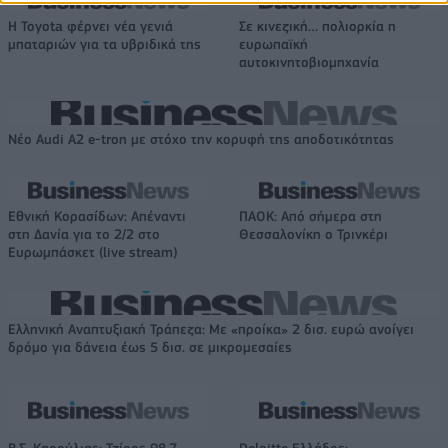
Η Toyota φέρνει νέα γενιά
Σε κινεζική… πολιορκία η
μπαταριών για τα υβριδικά της
ευρωπαϊκή
αυτοκινητοβιομηχανία
Νέο Audi A2 e-tron με στόχο την κορυφή της αποδοτικότητας
Εθνική Κορασίδων: Απέναντι
ΠΑΟΚ: Από σήμερα στη
στη Δανία για το 2/2 στο
Θεσσαλονίκη ο Τρινκέρι
Ευρωμπάσκετ (live stream)
Ελληνική Αναπτυξιακή Τράπεζα: Με «προίκα» 2 δισ. ευρώ ανοίγει
δρόμο για δάνεια έως 5 δισ. σε μικρομεσαίες
Β.Σ. Καρούλιας: Τζίρος 98,7
Deloitte Ελλάδος: