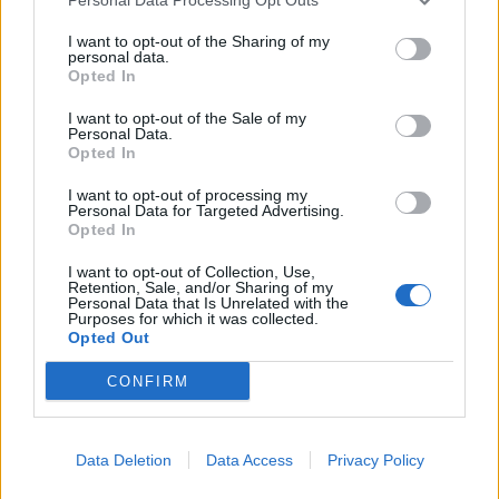
έχασε 84-89 από το Ισραήλ
χαρτοφυλάκιο έργων ΑΠΕ άνω
των 2 GW σε Πολωνία και
I want to opt-out of the Sharing of my
personal data.
Ουγγαρία
Opted In
I want to opt-out of the Sale of my
Personal Data.
Fourlis: Συμφωνία για την πώληση συμμετοχής στο Sofia South Ring
Opted In
Mall έναντι 49,35 εκατ. ευρώ
I want to opt-out of processing my
Personal Data for Targeted Advertising.
Opted In
ΣΚΑΪ: Ολοκληρώθηκε η θητεία
του Γρηγόρη Δημητριάδη - Ο
I want to opt-out of Collection, Use,
Χρηματιστήριο Αθηνών:
Retention, Sale, and/or Sharing of my
Γιάννης Αλαφούζος επιστρέφει
Εβδομαδιαία άνοδος 1,76%,
Personal Data that Is Unrelated with the
στη θέση του CEO
κέρδη 23,31% από τις αρχές
Purposes for which it was collected.
του έτους
Opted Out
CONFIRM
Media: Με ενίσχυση 8 εκατ. ευρώ σε 451 επιχειρήσεις ξεκίνησε το
πρόγραμμα στήριξης- Κάλυψη εισφορών ΕΔΟΕΑΠ
Data Deletion
Data Access
Privacy Policy