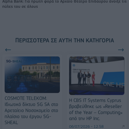
Alpha Bank: Για πρώτη φορά το Αρχαίο Θέατρο Επιδαύρου άνοιξε τις
πύλες του σε όλους
ΠΕΡΙΣΣΌΤΕΡΑ ΣΕ ΑΥΤΉ ΤΗΝ ΚΑΤΗΓΟΡΊΑ
COSMOTE TELEKOM:
Η CBS IT Systems Cyprus
Ιδιωτικό δίκτυο 5G SA στο
βραβεύθηκε ως «Reseller
Αρεταίειο Νοσοκομείο στο
of the Year – Computing»
πλαίσιο του έργου 5G-
από την HP Inc.
SHEAL
06/07/2026 - 12:58