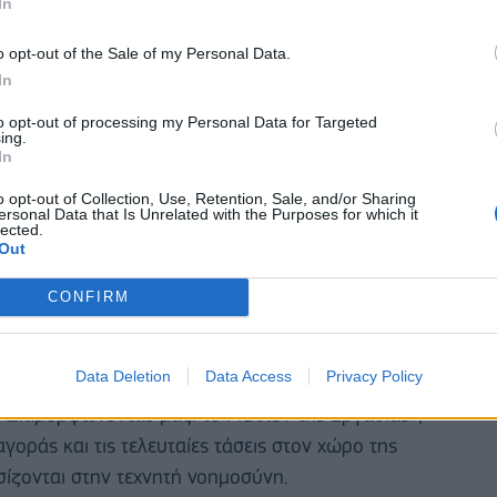
In
o opt-out of the Sale of my Personal Data.
In
to opt-out of processing my Personal Data for Targeted
ing.
In
o opt-out of Collection, Use, Retention, Sale, and/or Sharing
ersonal Data that Is Unrelated with the Purposes for which it
lected.
Out
CONFIRM
Data Deletion
Data Access
Privacy Policy
αι οι προσκεκλημένοι είχαν την ευκαιρία να ζήσουν μια
«Διαμορφώνοντας μαζί το Μέλλον της Εργασίας»,
αγοράς και τις τελευταίες τάσεις στον χώρο της
σίζονται στην τεχνητή νοημοσύνη.