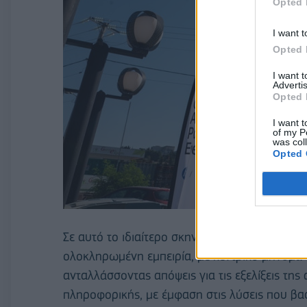
Opted 
I want t
Opted 
I want 
Advertis
Opted 
I want t
of my P
was col
Opted 
Σε αυτό το ιδιαίτερο σκηνικό, οι συνεργάτες κ
ολοκληρωμένη εμπειρία, με κεντρικό μήνυμα 
ανταλλάσσοντας απόψεις για τις εξελίξεις της 
πληροφορικής, με έμφαση στις λύσεις που βα