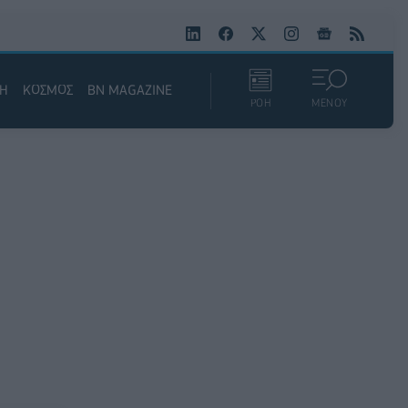
ΚΗ
ΚΟΣΜΟΣ
BN MAGAZINE
ΡΟΗ
ΜΕΝΟΥ