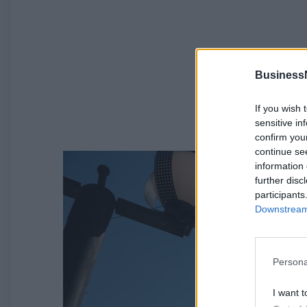
Business
If you wish 
sensitive in
confirm you
continue se
information 
further disc
participants
Downstream 
Persona
I want t