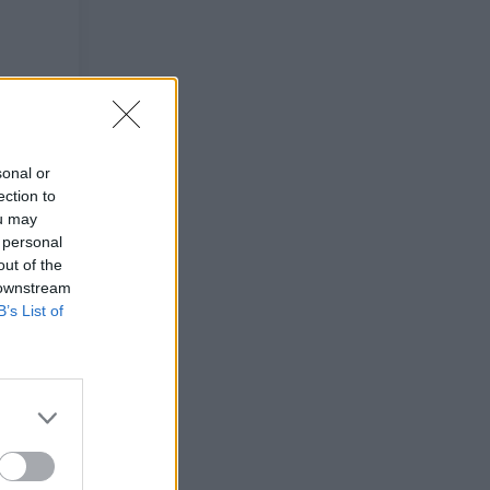
sonal or
ection to
ou may
 personal
out of the
 downstream
B’s List of