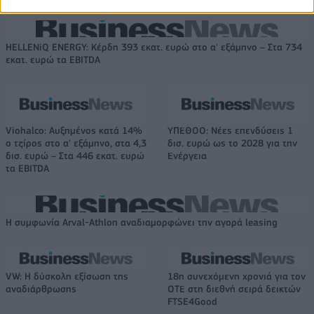
HELLENiQ ENERGY: Κέρδη 393 εκατ. ευρώ στο α' εξάμηνο – Στα 734
εκατ. ευρώ τα EBITDA
Viohalco: Αυξημένος κατά 14%
ΥΠΕΘΟΟ: Νέες επενδύσεις 1
ο τζίρος στο α' εξάμηνο, στα 4,3
δισ. ευρώ ως το 2028 για την
δισ. ευρώ – Στα 446 εκατ. ευρώ
Ενέργεια
τα EBITDA
Η συμφωνία Arval-Athlon αναδιαμορφώνει την αγορά leasing
VW: Η δύσκολη εξίσωση της
18η συνεχόμενη χρονιά για τον
αναδιάρθρωσης
ΟΤΕ στη διεθνή σειρά δεικτών
FTSE4Good