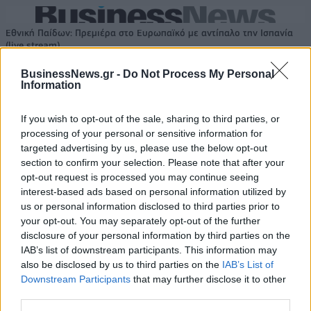
Εθνική Παίδων: Πρεμιέρα στο Ευρωπαϊκό με αντίπαλο την Ισπανία
(live stream)
BusinessNews.gr -
Do Not Process My Personal
Information
Ευρωπαϊκό Κορασίδων:
Τζάμπολ για την Εθνική στα
Β.Σ. Καρούλιας: Τζίρος 98,7
If you wish to opt-out of the sale, sharing to third parties, or
Ιωάννινα κόντρα στην Ιρλανδία
εκατ. ευρώ και αύξηση κερδών
processing of your personal or sensitive information for
(live stream)
57% - Τα νέα στοιχήματα σε
targeted advertising by us, please use the below opt-out
low & non alcohol
section to confirm your selection. Please note that after your
opt-out request is processed you may continue seeing
interest-based ads based on personal information utilized by
Metlen: Ρεκόρ EBITDA στο α' εξάμηνο, στα 550 εκατ. ευρώ – Καθαρά
us or personal information disclosed to third parties prior to
κέρδη 313 εκατ. ευρώ
your opt-out. You may separately opt-out of the further
disclosure of your personal information by third parties on the
IAB’s list of downstream participants. This information may
also be disclosed by us to third parties on the
IAB’s List of
Media: Με ενίσχυση 8 εκατ.
Downstream Participants
that may further disclose it to other
ευρώ σε 451 επιχειρήσεις
Χρηματοδότηση 8 εκατ. ευρώ
third parties.
ξεκίνησε το πρόγραμμα
σε 843 μέσα ενημέρωσης-
στήριξης- Κάλυψη εισφορών