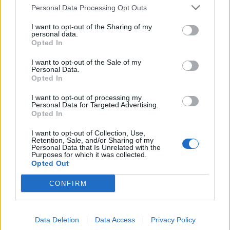
Ξεκίνησε το πενταετές
Personal Data Processing Opt Outs
ΕΔΟΕΑΠ
πρόγραμμα ενίσχυσης του
Τύπου
I want to opt-out of the Sharing of my
personal data.
Opted In
IAB Hellas: Νέα Διοικούσα Επιτροπή και νέο Διοικητικό Συμβούλιο -
I want to opt-out of the Sale of my
Πρόεδρος ο Γαληνός Γιαγλής
Personal Data.
Opted In
I want to opt-out of processing my
Personal Data for Targeted Advertising.
Νέο Audi A2 e-tron με στόχο
Η Chery επενδύει 75 εκατ.
Opted In
την κορυφή της
δολάρια στην KG Mobility
αποδοτικότητας
I want to opt-out of Collection, Use,
Retention, Sale, and/or Sharing of my
Personal Data that Is Unrelated with the
Purposes for which it was collected.
Opted Out
Το FIAT 500 Hybrid τώρα από 18.990 ευρώ
CONFIRM
Καγουάι Λέοναρντ: Αποκάλυψη
EuroLeague: Οι ενθουσιώδεις
για νέα παράνομη πηγή εσόδων
πρωτοεμφανιζόμενοι
Data Deletion
Data Access
Privacy Policy
από τους Κλίπερς (video)