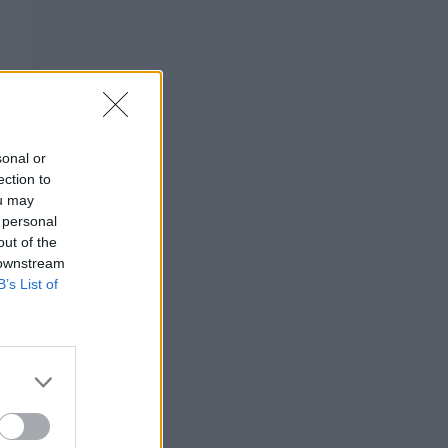
sonal or
ection to
ou may
 personal
out of the
 downstream
B’s List of