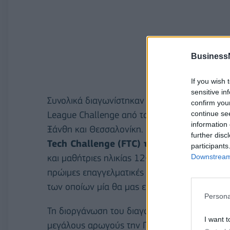
Business
If you wish 
sensitive in
Συνολικά διαγωνίστηκαν 56 ομάδες που είχαν
confirm you
continue se
League Challenge από τους Περιφερειακούς σε
information 
Ξάνθη και Θεσσαλονίκη. Για πρώτη φορά φέτ
further disc
Tech Challenge
(FTC) το μεγαλύτερο πρ
participants
Downstream 
και μαθήτριες ηλικίας 12-18 ετών στον κόσμ
πρώιμες επαγγελματικές δεξιότητες, με τη σ
των οποίων μία θα μας εκπροσωπήσει στο Ho
Persona
Τη διοργάνωση του διαγωνισμού ανέλαβε η E
I want t
μεγάλους αρωγούς την Περιφερειακή Ένωση 