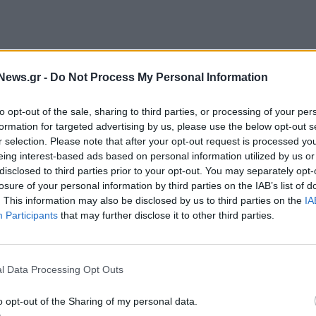
News.gr -
Do Not Process My Personal Information
to opt-out of the sale, sharing to third parties, or processing of your per
formation for targeted advertising by us, please use the below opt-out s
 προκριθεί νωρίτερα στην κατηγορία FIRST LEGO
r selection. Please note that after your opt-out request is processed y
eing interest-based ads based on personal information utilized by us or
 Αθήνα, Ρόδο, Γιάννενα, Κρήτη, Σπάρτη, Βόλο,
disclosed to third parties prior to your opt-out. You may separately opt-
ος πραγματοποιήθηκε ταυτόχρονα και το
FIRST
losure of your personal information by third parties on the IAB’s list of
όγραμμα STEM παγκοσμίως
, εμπλέκοντας μαθητές
. This information may also be disclosed by us to third parties on the
IA
Participants
that may further disclose it to other third parties.
ο της βιομηχανικής ρομποτικής και καλλιεργώντας
υμμετοχή 16 ομάδων από Ελλάδα και εξωτερικό, εκ
uston, USA FIRST Championship.
l Data Processing Opt Outs
duact σε συνεργασία με το Δήμο Θεσσαλονίκης και
o opt-out of the Sharing of my personal data.
Δήμων Κεντρικής Μακεδονίας και τον ΦΟΔΣΑ