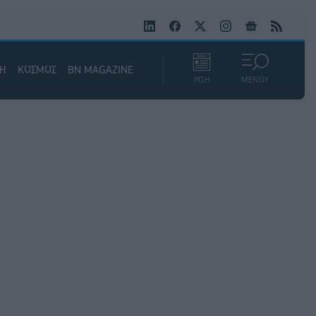
ΚΗ
ΚΟΣΜΟΣ
BN MAGAZINE
ΡΟΗ
ΜΕΝΟΥ