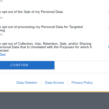
In
 για τα προγράμματα της FIRST διεξήχθη με την
των και Αθλητισμού, με τη συμμετοχή περισσότερων
o opt-out of the Sale of my Personal Data.
In
ών.
to opt-out of processing my Personal Data for Targeted
ν ομάδων ακολούθησε καλωσόρισμα από τον
ing.
In
χάλη Γεράνη, ο οποίος χαιρέτησε τους
της Eduact Κώστα Βασιλείου με την εναρκτήρια
o opt-out of Collection, Use, Retention, Sale, and/or Sharing
ersonal Data that Is Unrelated with the Purposes for which it
ού τις απονομές των φιναλίστ έκαναν ο Ambassador
lected.
Out
 Rebecca Whitaker FTC program delivery partner
CONFIRM
Data Deletion
Data Access
Privacy Policy