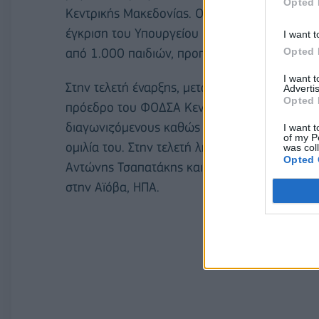
Opted 
Κεντρικής Μακεδονίας. Ο Πανελλήνιος Τελικός
έγκριση του Υπουργείου Παιδείας Θρησκευμά
I want t
Opted 
από 1.000 παιδιών, προπονητών και εθελοντ
I want 
Στην τελετή έναρξης, μετά την παρέλαση τω
Advertis
Opted 
πρόεδρο του ΦΟΔΣΑ Κεντρικής Μακεδονίας Μι
διαγωνιζόμενους καθώς και από τον πρόεδρο 
I want t
of my P
ομιλία του. Στην τελετή λήξης του διαγωνισμ
was col
Opted 
Αντώνης Τσαπατάκης και η επίτιμη καλεσμένη
στην Αϊόβα, HΠΑ.