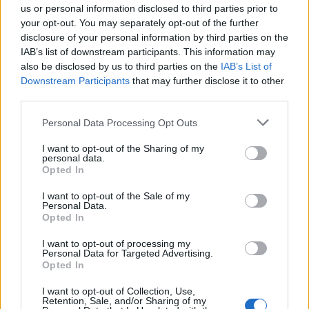
us or personal information disclosed to third parties prior to
πύλες του σε όλους
your opt-out. You may separately opt-out of the further
disclosure of your personal information by third parties on the
IAB’s list of downstream participants. This information may
also be disclosed by us to third parties on the
IAB’s List of
Downstream Participants
that may further disclose it to other
ΠΕΡΙΣΣΌΤΕΡΑ ΣΕ ΑΥΤΉ ΤΗΝ ΚΑΤΗΓΟΡΊΑ
third parties.
Personal Data Processing Opt Outs
I want to opt-out of the Sharing of my
personal data.
Opted In
I want to opt-out of the Sale of my
Personal Data.
Meta: Aύξηση
Ανοιχτός Μαραθώνιος
Opted In
κεφαλαιοποίησης κατά
Καινοτομίας (Hackathon)
I want to opt-out of processing my
197 δις δολάρια-
για την ανάπτυξη της
Personal Data for Targeted Advertising.
Απόδοση ρεκόρ
Θεσσαλίας
Opted In
03/02/2024 - 12:34
04/02/2024 - 11:54
I want to opt-out of Collection, Use,
Retention, Sale, and/or Sharing of my