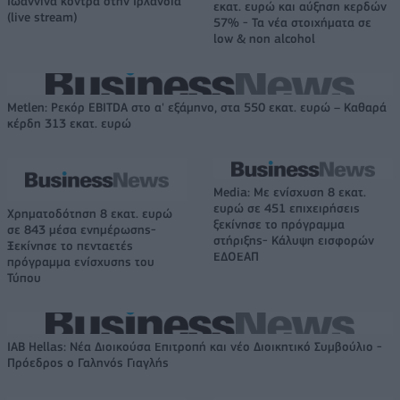
Ιωάννινα κόντρα στην Ιρλανδία
εκατ. ευρώ και αύξηση κερδών
(live stream)
57% - Τα νέα στοιχήματα σε
low & non alcohol
Metlen: Ρεκόρ EBITDA στο α' εξάμηνο, στα 550 εκατ. ευρώ – Καθαρά
κέρδη 313 εκατ. ευρώ
Media: Με ενίσχυση 8 εκατ.
ευρώ σε 451 επιχειρήσεις
Χρηματοδότηση 8 εκατ. ευρώ
ξεκίνησε το πρόγραμμα
σε 843 μέσα ενημέρωσης-
στήριξης- Κάλυψη εισφορών
Ξεκίνησε το πενταετές
ΕΔΟΕΑΠ
πρόγραμμα ενίσχυσης του
Τύπου
IAB Hellas: Νέα Διοικούσα Επιτροπή και νέο Διοικητικό Συμβούλιο -
Πρόεδρος ο Γαληνός Γιαγλής