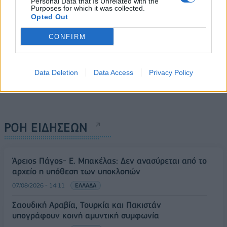
Personal Data that Is Unrelated with the
Purposes for which it was collected.
Opted Out
CONFIRM
Data Deletion
Data Access
Privacy Policy
ΡΟΗ ΕΙΔΗΣΕΩΝ
Άρειος Πάγος- Ε. Μπακέλας: Δεν ανασύρεται από το
αρχείο η υπόθεση των υποκλοπών
07/08/2026 - 14:11
ΕΛΛΑΔΑ
Σαουδική Αραβία, Τουρκία και Πακιστάν
υπογράφουν κοινή αμυντική συμφωνία