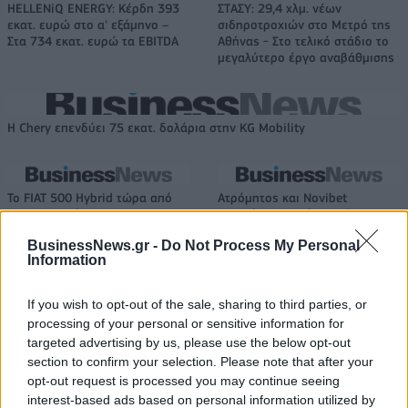
HELLENiQ ENERGY: Κέρδη 393
ΣΤΑΣΥ: 29,4 χλμ. νέων
εκατ. ευρώ στο α' εξάμηνο –
σιδηροτροχιών στο Μετρό της
Στα 734 εκατ. ευρώ τα EBITDA
Αθήνας - Στο τελικό στάδιο το
μεγαλύτερο έργο αναβάθμισης
Η Chery επενδύει 75 εκατ. δολάρια στην KG Mobility
Το FIAT 500 Hybrid τώρα από
Ατρόμητος και Novibet
18.990 ευρώ
συνεχίζουν μαζί: Ανανέωση της
συνεργασίας τους μέχρι το
BusinessNews.gr -
Do Not Process My Personal
2028
Information
If you wish to opt-out of the sale, sharing to third parties, or
18η συνεχόμενη χρονιά για τον ΟΤΕ στη διεθνή σειρά δεικτών
processing of your personal or sensitive information for
FTSE4Good
targeted advertising by us, please use the below opt-out
section to confirm your selection. Please note that after your
opt-out request is processed you may continue seeing
interest-based ads based on personal information utilized by
Alpha Bank: Για πρώτη φορά το Αρχαίο Θέατρο Επιδαύρου άνοιξε τις