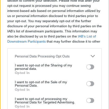
section to confirm your selection. Please note that after your
opt-out request is processed you may continue seeing
interest-based ads based on personal information utilized by
us or personal information disclosed to third parties prior to
your opt-out. You may separately opt-out of the further
disclosure of your personal information by third parties on the
IAB’s list of downstream participants. This information may
also be disclosed by us to third parties on the
IAB’s List of
Downstream Participants
that may further disclose it to other
third parties.
Personal Data Processing Opt Outs
I want to opt-out of the Sharing of my
personal data.
ΡΟΗ ΕΙΔΗΣΕΩΝ
Opted In
I want to opt-out of the Sale of my
Personal Data.
Π. Μαρινάκης: «Το δημογραφικό δεν μπορεί να
Opted In
περιμένει»
I want to opt-out of processing my
09/08/2026 - 14:34
ΠΟΛΙΤΙΚΗ
Personal Data for Targeted Advertising.
Opted In
Ε. Τουρνάς: Πάνω από 400 πυρκαγιές σε δέκα