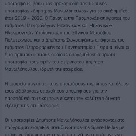
υποτρόφους, βάσει της προκηρυχθείσας τιμητικής
υποτροφίας «Δημήτρης Μανωλόπουλος» για το ακαδημαϊκό
έτος 2019 – 2020. Ο Παναγιώτης Προμπονάς απόφοιτος του
τμήματος Ηλεκτρολόγων Μηχανικών και Μηχανικών
Ηλεκτρονικών Υπολογιστών του Εθνικού Μετσόβιου
Πολυτεχνείου και ο Δημήτρης Ζωγραφάκης απόφοιτος του
τμήματος Πληροφορικής του Πανεπιστημίου Πειραιά, είναι οι
δύο αριστούχοι στους οποίους απονεμήθηκε η πρώτη
υποτροφία προς τιμήν του αείμνηστου Δημήτρη
Μανωλόπουλου, ιδρυτή της εταιρείας.
Η εταιρεία συγχαίρει τους υποτρόφους της, όπως και όλους
τους αξιόλογους υπολοίπους υποψηφίους για την
προσπάθειά τους και τους εύχεται την καλύτερη δυνατή
εξέλιξη στις σπουδές τους.
Οι υποτροφίες Δημήτρης Μανωλόπουλος εντάσσονται στο
πρόγραμμα εταιρικής υπευθυνότητας της Space Hellas με
στόχο, να δώσουν την ευκαιρία σε νέους επιστήμονες να