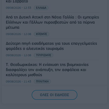
και Σάββατο
09/08/2026 - 12:33
ΕΛΛΑΔΑ
Από τη Δυτική Αττική στη Νότια Γαλλία : Οι εμπειρίες
Ελλήνων και Γάλλων πυροσβεστών από τα πύρινα
μέτωπα
09/08/2026 - 12:08
ΚΟΣΜΟΣ
Δεύτερη πηγή εισοδήματος για τους επαγγελματίες
ψαράδες ο αλιευτικός τουρισμός
09/08/2026 - 12:08
ΤΟΥΡΙΣΜΟΣ
Τ. Θεοδωρικάκος: Η ενίσχυση της βιομηχανίας
διασφαλίζει την ανάπτυξη, την ασφάλεια και
καλύτερους μισθούς
09/08/2026 - 11:43
ΠΟΛΙΤΙΚΗ
Υπ. Μεταφορών: Οριστική λύση στο ζήτημα των
ΟΛΕΣ ΟΙ ΕΙΔΗΣΕΙΣ
πινακίδων κυκλοφορίας - Τέλος στις χρονοβόρες
διαδικασίες
09/08/2026 - 11:18
ΕΛΛΑΔΑ