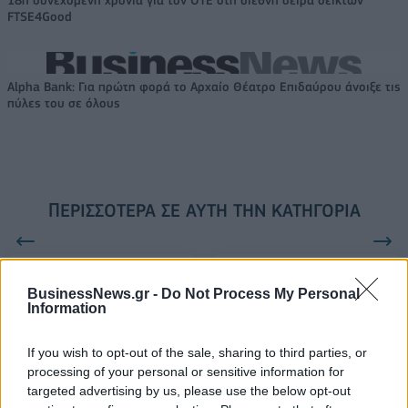
18η συνεχόμενη χρονιά για τον ΟΤΕ στη διεθνή σειρά δεικτών
FTSE4Good
Alpha Bank: Για πρώτη φορά το Αρχαίο Θέατρο Επιδαύρου άνοιξε τις
πύλες του σε όλους
ΠΕΡΙΣΣΌΤΕΡΑ ΣΕ ΑΥΤΉ ΤΗΝ ΚΑΤΗΓΟΡΊΑ
BusinessNews.gr -
Do Not Process My Personal
Information
Q: Πανελλαδική
πρωτοπορία με το Q Bot
Reuters: O κοροναϊός έχει
If you wish to opt-out of the sale, sharing to third parties, or
επιπτώσεις στα έσοδα
18/02/2020 - 13:46
processing of your personal or sensitive information for
της Apple
targeted advertising by us, please use the below opt-out
18/02/2020 - 10:47