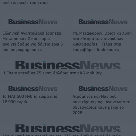
από τις αρχές του έτους
Ελληνική Αναπτυξιακή Τράπεζα:
Υπ. Μεταφορών: Οριστική λύση
Με «προίκα» 2 δισ. ευρώ
στο ζήτημα των πινακίδων
ανοίγει δρόμο για δάνεια έως 5
κυκλοφορίας - Τέλος στις
δισ. σε μικρομεσαίες
χρονοβόρες διαδικασίες
Η Chery επενδύει 75 εκατ. δολάρια στην KG Mobility
Το FIAT 500 Hybrid τώρα από
Ατρόμητος και Novibet
18.990 ευρώ
συνεχίζουν μαζί: Ανανέωση της
συνεργασίας τους μέχρι το
2028