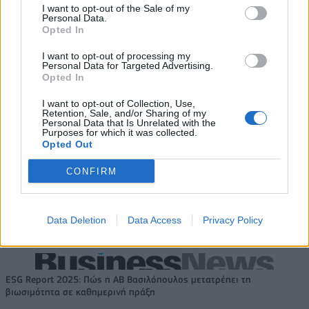
εκατ. ευρώ στο α' εξάμηνο –
σιδηροτροχιών στο Μετρό της
I want to opt-out of the Sale of my
Στα 734 εκατ. ευρώ τα EBITDA
Αθήνας - Στο τελικό στάδιο το
Personal Data.
μεγαλύτερο έργο αναβάθμισης
Opted In
I want to opt-out of processing my
Personal Data for Targeted Advertising.
Opted In
Η Chery επενδύει 75 εκατ. δολάρια στην KG Mobility
I want to opt-out of Collection, Use,
Retention, Sale, and/or Sharing of my
Personal Data that Is Unrelated with the
Purposes for which it was collected.
Το FIAT 500 Hybrid τώρα από
18η συνεχόμενη χρονιά για τον
Opted Out
18.990 ευρώ
ΟΤΕ στη διεθνή σειρά δεικτών
FTSE4Good
CONFIRM
Alpha Bank: Για πρώτη φορά το Αρχαίο Θέατρο Επιδαύρου άνοιξε τις
Data Deletion
Data Access
Privacy Policy
πύλες του σε όλους
ESG Report 2025: Πώς η ΑΒ Βασιλόπουλος μετατρέπει τη
βιωσιμότητα σε καθημερινή πράξη