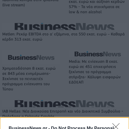
εκατ. ευρώ και αύξηση κερδών
(live stream)
57% - Τα νέα στοιχήματα σε
low & non alcohol
Metlen: Ρεκόρ EBITDA στο α' εξάμηνο, στα 550 εκατ. ευρώ – Καθαρά
κέρδη 313 εκατ. ευρώ
Media: Με ενίσχυση 8 εκατ.
ευρώ σε 451 επιχειρήσεις
Χρηματοδότηση 8 εκατ. ευρώ
ξεκίνησε το πρόγραμμα
σε 843 μέσα ενημέρωσης-
στήριξης- Κάλυψη εισφορών
Ξεκίνησε το πενταετές
ΕΔΟΕΑΠ
πρόγραμμα ενίσχυσης του
Τύπου
IAB Hellas: Νέα Διοικούσα Επιτροπή και νέο Διοικητικό Συμβούλιο -
Πρόεδρος ο Γαληνός Γιαγλής
BusinessNews.gr -
Do Not Process My Personal