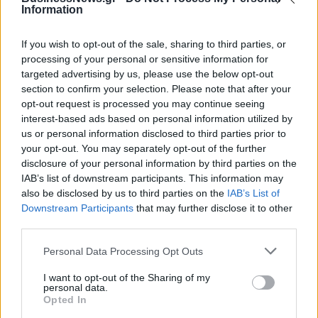
Information
Η Toyota φέρνει νέα γενιά
Σε κινεζική… πολιορκία η
μπαταριών για τα υβριδικά της
ευρωπαϊκή
If you wish to opt-out of the sale, sharing to third parties, or
αυτοκινητοβιομηχανία
processing of your personal or sensitive information for
targeted advertising by us, please use the below opt-out
section to confirm your selection. Please note that after your
Νέο Audi A2 e-tron με στόχο την κορυφή της αποδοτικότητας
opt-out request is processed you may continue seeing
interest-based ads based on personal information utilized by
us or personal information disclosed to third parties prior to
your opt-out. You may separately opt-out of the further
Καρδίτσα: Επέστρεψε υγιής ο
ΠΑΟΚ: Η άφιξη του Μπεν Μουρ
disclosure of your personal information by third parties on the
Φράνσις Οκόρο
στη Θεσσαλονίκη (pics)
IAB’s list of downstream participants. This information may
also be disclosed by us to third parties on the
IAB’s List of
Downstream Participants
that may further disclose it to other
third parties.
Ειδικό Χωροταξικό Πλαίσιο για τον Τουρισμό: Στρατηγικό εργαλείο
για βιώσιμη τουριστική ανάπτυξη
Personal Data Processing Opt Outs
I want to opt-out of the Sharing of my
personal data.
Opted In
HELLENiQ ENERGY: Κέρδη 393
ΣΤΑΣΥ: 29,4 χλμ. νέων