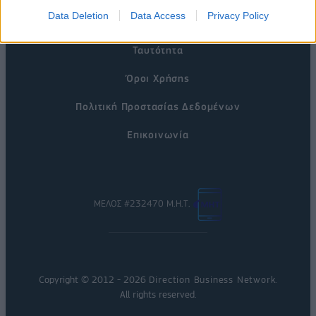
Data Deletion
Data Access
Privacy Policy
Η Εταιρεία
Ταυτότητα
Όροι Χρήσης
Πολιτική Προστασίας Δεδομένων
Επικοινωνία
ΜΕΛΟΣ #232470 Μ.Η.Τ.
Copyright © 2012 - 2026
Direction Business Network
.
All rights reserved.