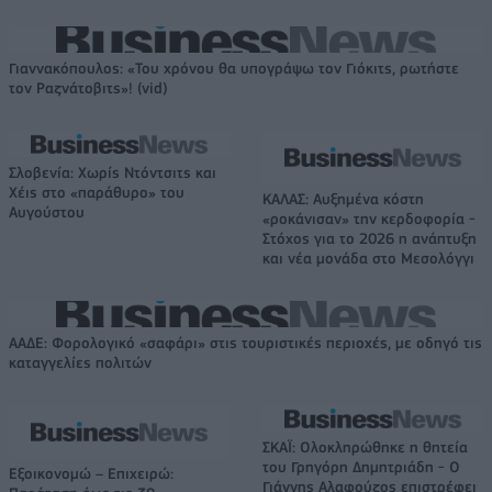
Γιαννακόπουλος: «Του χρόνου θα υπογράψω τον Γιόκιτς, ρωτήστε
τον Ραζνάτοβιτς»! (vid)
Σλοβενία: Χωρίς Ντόντσιτς και
Χέις στο «παράθυρο» του
ΚΑΛΑΣ: Αυξημένα κόστη
Αυγούστου
«ροκάνισαν» την κερδοφορία -
Στόχος για το 2026 η ανάπτυξη
και νέα μονάδα στο Μεσολόγγι
ΑΑΔΕ: Φορολογικό «σαφάρι» στις τουριστικές περιοχές, με οδηγό τις
καταγγελίες πολιτών
ΣΚΑΪ: Ολοκληρώθηκε η θητεία
του Γρηγόρη Δημητριάδη - Ο
Εξοικονομώ – Επιχειρώ:
Γιάννης Αλαφούζος επιστρέφει