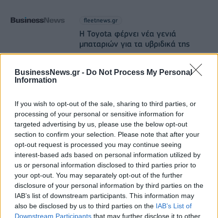
fleetnews.gr
Η Toyota φέρνει νέα γενιά
μπαταριών για τα υβριδικά της
07/08/2026 - 05:22
BusinessNews.gr -
Do Not Process My Personal
Information
csrnews.gr
18η συνεχόμενη χρονιά για τον ΟΤΕ
στη διεθνή σειρά δεικτών
If you wish to opt-out of the sale, sharing to third parties, or
FTSE4Good
processing of your personal or sensitive information for
targeted advertising by us, please use the below opt-out
06/08/2026 - 11:42
section to confirm your selection. Please note that after your
opt-out request is processed you may continue seeing
esteticamagazine.gr
interest-based ads based on personal information utilized by
“Kokoon Loutraki Coast”
us or personal information disclosed to third parties prior to
your opt-out. You may separately opt-out of the further
28/07/2026 - 12:07
disclosure of your personal information by third parties on the
IAB’s list of downstream participants. This information may
esteticamagazine.gr
also be disclosed by us to third parties on the
IAB’s List of
Aveda I One for All Leave in Elixir
Downstream Participants
that may further disclose it to other