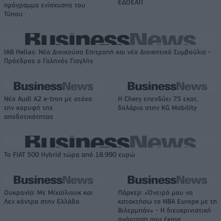
ΕΔΟΕΑΠ
πρόγραμμα ενίσχυσης του
Τύπου
IAB Hellas: Νέα Διοικούσα Επιτροπή και νέο Διοικητικό Συμβούλιο -
Πρόεδρος ο Γαληνός Γιαγλής
Νέο Audi A2 e-tron με στόχο
Η Chery επενδύει 75 εκατ.
την κορυφή της
δολάρια στην KG Mobility
αποδοτικότητας
Το FIAT 500 Hybrid τώρα από 18.990 ευρώ
Ουκρανία: Με Μίχαϊλιουκ και
Πάρκερ: «Όνειρό μου να
Λεν κόντρα στην Ελλάδα
κατακτήσω το ΝΒΑ Europe με τη
Βιλερμπάν» - Η διευκρινιστική
ανάρτηση που έκανε