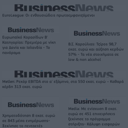
EuroLeague: Οι ενθουσιώδεις πρωτοεμφανιζόμενοι
Ευρωπαϊκό Κορασίδων Β'
Κατηγορίας: Πρεμιέρα με νίκη
Β.Σ. Καρούλιας: Τζίρος 98,7
για Δανία και Ισλανδία - Το
εκατ. ευρώ και αύξηση κερδών
πανόραμα
57% - Τα νέα στοιχήματα σε
low & non alcohol
Metlen: Ρεκόρ EBITDA στο α' εξάμηνο, στα 550 εκατ. ευρώ – Καθαρά
κέρδη 313 εκατ. ευρώ
Media: Με ενίσχυση 8 εκατ.
ευρώ σε 451 επιχειρήσεις
Χρηματοδότηση 8 εκατ. ευρώ
ξεκίνησε το πρόγραμμα
σε 843 μέσα ενημέρωσης-
στήριξης- Κάλυψη εισφορών
Ξεκίνησε το πενταετές