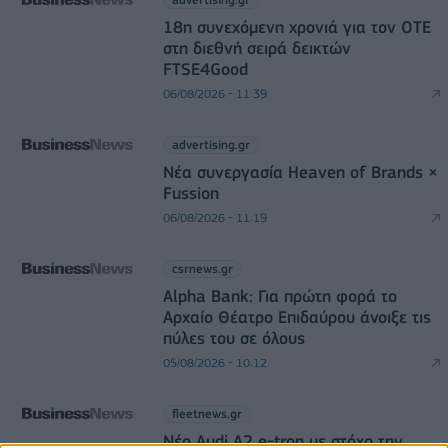
18η συνεχόμενη χρονιά για τον ΟΤΕ
στη διεθνή σειρά δεικτών
FTSE4Good
06/08/2026 - 11:39
advertising.gr
Νέα συνεργασία Heaven of Brands ×
Fussion
06/08/2026 - 11:19
csrnews.gr
Alpha Bank: Για πρώτη φορά το
Αρχαίο Θέατρο Επιδαύρου άνοιξε τις
πύλες του σε όλους
05/08/2026 - 10:12
fleetnews.gr
Νέο Audi A2 e-tron με στόχο την