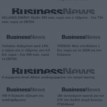
HELLENiQ ENERGY: Κέρδη 393 εκατ. ευρώ στο α' εξάμηνο – Στα 734
εκατ. ευρώ τα EBITDA
Viohalco: Αυξημένος κατά 14%
ΥΠΕΘΟΟ: Νέες επενδύσεις 1
ο τζίρος στο α' εξάμηνο, στα 4,3
δισ. ευρώ ως το 2028 για την
δισ. ευρώ – Στα 446 εκατ. ευρώ
Ενέργεια
τα EBITDA
Η συμφωνία Arval-Athlon αναδιαμορφώνει την αγορά leasing
VW: Η δύσκολη εξίσωση της
18η συνεχόμενη χρονιά για τον
αναδιάρθρωσης
ΟΤΕ στη διεθνή σειρά δεικτών
FTSE4Good