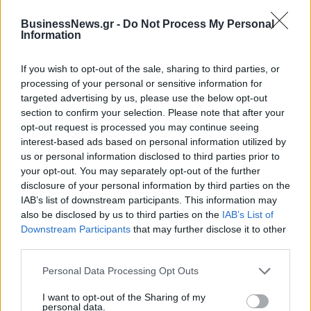
κορυφή της αποδοτικότητας
BusinessNews.gr -
Do Not Process My Personal
05/08/2026 - 05:39
Information
fleetnews.gr
If you wish to opt-out of the sale, sharing to third parties, or
Η Chery επενδύει 75 εκατ. δολάρια
processing of your personal or sensitive information for
στην KG Mobility
targeted advertising by us, please use the below opt-out
section to confirm your selection. Please note that after your
04/08/2026 - 09:24
opt-out request is processed you may continue seeing
interest-based ads based on personal information utilized by
esteticamagazine.gr
us or personal information disclosed to third parties prior to
“Kokoon Loutraki Coast”
your opt-out. You may separately opt-out of the further
28/07/2026 - 12:07
disclosure of your personal information by third parties on the
IAB’s list of downstream participants. This information may
also be disclosed by us to third parties on the
IAB’s List of
esteticamagazine.gr
Downstream Participants
that may further disclose it to other
Aveda I One for All Leave in Elixir
third parties.
22/07/2026 - 13:20
Personal Data Processing Opt Outs
I want to opt-out of the Sharing of my
personal data.