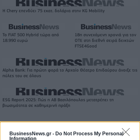
Η Chery επενδύει 75 εκατ. δολάρια στην KG Mobility
Το FIAT 500 Hybrid τώρα από
18η συνεχόμενη χρονιά για τον
18.990 ευρώ
ΟΤΕ στη διεθνή σειρά δεικτών
FTSE4Good
Alpha Bank: Για πρώτη φορά το Αρχαίο Θέατρο Επιδαύρου άνοιξε τις
πύλες του σε όλους
ESG Report 2025: Πώς η ΑΒ Βασιλόπουλος μετατρέπει τη
βιωσιμότητα σε καθημερινή πράξη
BusinessNews.gr -
Do Not Process My Personal
Information