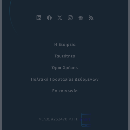
Η Εταιρεία
Ταυτότητα
Όροι Χρήσης
Πολιτική Προστασίας Δεδομένων
Επικοινωνία
ΜΕΛΟΣ #232470 Μ.Η.Τ.