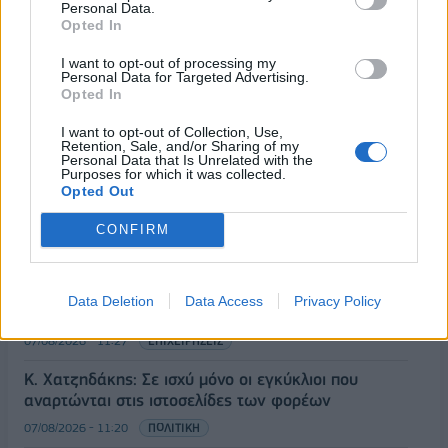
Personal Data.
Opted In
I want to opt-out of processing my
Personal Data for Targeted Advertising.
Opted In
I want to opt-out of Collection, Use,
ΡΟΗ ΕΙΔΗΣΕΩΝ
Retention, Sale, and/or Sharing of my
Personal Data that Is Unrelated with the
Purposes for which it was collected.
Opted Out
Χρηματιστήριο: Στις 2.606,72 μονάδες ο Γενικός
Δείκτης Τιμών, με οριακή πτώση 0,07%
CONFIRM
07/08/2026 - 11:38
ΟΙΚΟΝΟΜΙΑ
Generali: Άνοδος 13,7% στα καθαρά κέρδη του α'
Data Deletion
Data Access
Privacy Policy
εξαμήνου, στα 2,54 δισ. ευρώ
07/08/2026 - 11:27
ΕΠΙΧΕΙΡΗΣΕΙΣ
Κ. Χατζηδάκης: Σε ισχύ μόνο οι εγκύκλιοι που
αναρτώνται στις ιστοσελίδες των φορέων
07/08/2026 - 11:20
ΠΟΛΙΤΙΚΗ