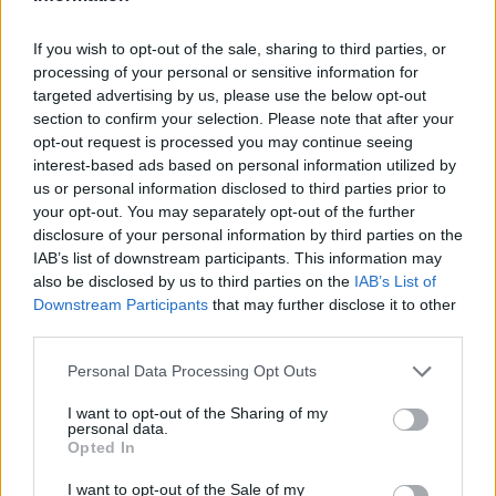
ΠΕΡΙΣΣΌΤΕΡΑ ΣΕ ΑΥΤΉ ΤΗΝ ΚΑΤΗΓΟΡΊΑ
If you wish to opt-out of the sale, sharing to third parties, or
processing of your personal or sensitive information for
targeted advertising by us, please use the below opt-out
section to confirm your selection. Please note that after your
opt-out request is processed you may continue seeing
interest-based ads based on personal information utilized by
Το γερμανικό ποδόσφαιρο
us or personal information disclosed to third parties prior to
αποκλειστικά στη Nova
your opt-out. You may separately opt-out of the further
«Κάνε την αγάπη πράξη»:
17/12/2020 - 11:02
disclosure of your personal information by third parties on the
Φέτος τα Χριστούγεννα ο
IAB’s list of downstream participants. This information may
ΑΝΤ1 στηρίζει το
also be disclosed by us to third parties on the
IAB’s List of
«Χαμόγελο του Παιδιού»
Downstream Participants
that may further disclose it to other
15/12/2020 - 15:52
third parties.
Personal Data Processing Opt Outs
I want to opt-out of the Sharing of my
personal data.
Opted In
I want to opt-out of the Sale of my