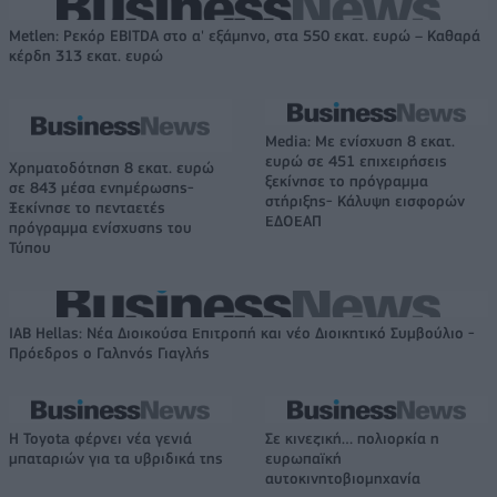
Metlen: Ρεκόρ EBITDA στο α' εξάμηνο, στα 550 εκατ. ευρώ – Καθαρά
κέρδη 313 εκατ. ευρώ
Media: Με ενίσχυση 8 εκατ.
ευρώ σε 451 επιχειρήσεις
Χρηματοδότηση 8 εκατ. ευρώ
ξεκίνησε το πρόγραμμα
σε 843 μέσα ενημέρωσης-
στήριξης- Κάλυψη εισφορών
Ξεκίνησε το πενταετές
ΕΔΟΕΑΠ
πρόγραμμα ενίσχυσης του
Τύπου
IAB Hellas: Νέα Διοικούσα Επιτροπή και νέο Διοικητικό Συμβούλιο -
Πρόεδρος ο Γαληνός Γιαγλής
Η Toyota φέρνει νέα γενιά
Σε κινεζική… πολιορκία η
μπαταριών για τα υβριδικά της
ευρωπαϊκή
αυτοκινητοβιομηχανία