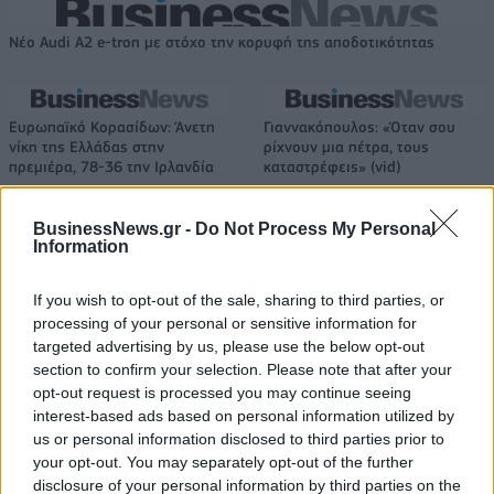
Νέο Audi A2 e-tron με στόχο την κορυφή της αποδοτικότητας
Ευρωπαϊκό Κορασίδων: Άνετη
Γιαννακόπουλος: «Όταν σου
νίκη της Ελλάδας στην
ρίχνουν μια πέτρα, τους
πρεμιέρα, 78-36 την Ιρλανδία
καταστρέφεις» (vid)
BusinessNews.gr -
Do Not Process My Personal
Information
ΕΛΣΤΑΤ: Στο 3,4% υποχώρησε ο πληθωρισμός τον Ιούλιο
If you wish to opt-out of the sale, sharing to third parties, or
processing of your personal or sensitive information for
targeted advertising by us, please use the below opt-out
Χρηματοδότηση 8 εκατ. ευρώ
Metlen: Ρεκόρ EBITDA στο α'
section to confirm your selection. Please note that after your
σε 843 μέσα ενημέρωσης-
εξάμηνο, στα 550 εκατ. ευρώ –
opt-out request is processed you may continue seeing
Ξεκίνησε το πενταετές
Καθαρά κέρδη 313 εκατ. ευρώ
interest-based ads based on personal information utilized by
πρόγραμμα ενίσχυσης του
us or personal information disclosed to third parties prior to
Τύπου
your opt-out. You may separately opt-out of the further
disclosure of your personal information by third parties on the