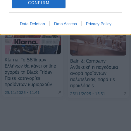
CONFIRM
ΠΕΡΙΣΣΌΤΕΡΑ ΣΕ ΑΥΤΉ ΤΗΝ ΚΑΤΗΓΟΡΊΑ
Data Deletion
Data Access
Privacy Policy
Klarna: Το 58% των
Bain & Company:
Ελλήνων θα κάνει online
Ανθεκτική η παγκόσμια
αγορές τη Black Friday -
αγορά προϊόντων
Ποιες κατηγορίες
πολυτελείας, παρά τις
προϊόντων κυριαρχούν
προκλήσεις
25/11/2025 - 11:41
25/11/2025 - 15:51