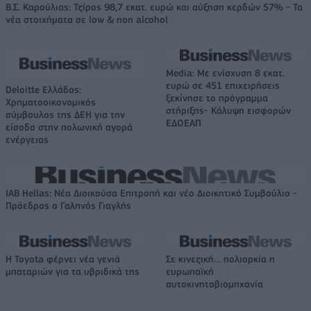
Β.Σ. Καρούλιας: Τζίρος 98,7 εκατ. ευρώ και αύξηση κερδών 57% - Τα
νέα στοιχήματα σε low & non alcohol
Media: Με ενίσχυση 8 εκατ.
ευρώ σε 451 επιχειρήσεις
Deloitte Ελλάδος:
ξεκίνησε το πρόγραμμα
Χρηματοοικονομικός
στήριξης- Κάλυψη εισφορών
σύμβουλος της ΔΕΗ για την
ΕΔΟΕΑΠ
είσοδο στην πολωνική αγορά
ενέργειας
IAB Hellas: Νέα Διοικούσα Επιτροπή και νέο Διοικητικό Συμβούλιο -
Πρόεδρος ο Γαληνός Γιαγλής
Η Toyota φέρνει νέα γενιά
Σε κινεζική… πολιορκία η
μπαταριών για τα υβριδικά της
ευρωπαϊκή
αυτοκινητοβιομηχανία