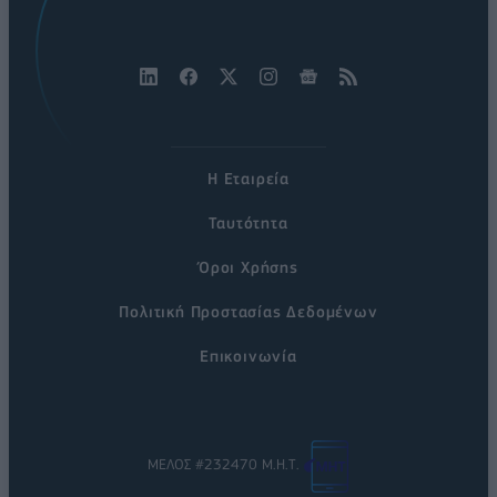
Η Εταιρεία
Ταυτότητα
Όροι Χρήσης
Πολιτική Προστασίας Δεδομένων
Επικοινωνία
ΜΕΛΟΣ #232470 Μ.Η.Τ.