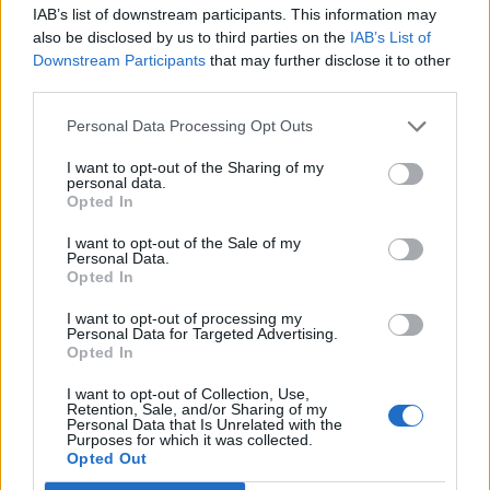
IAB’s list of downstream participants. This information may
Η Chery επενδύει 75 εκατ. δολάρια στην KG Mobility
also be disclosed by us to third parties on the
IAB’s List of
Downstream Participants
that may further disclose it to other
third parties.
Το FIAT 500 Hybrid τώρα από
Ατρόμητος και Novibet
Personal Data Processing Opt Outs
18.990 ευρώ
συνεχίζουν μαζί: Ανανέωση της
συνεργασίας τους μέχρι το
I want to opt-out of the Sharing of my
2028
personal data.
Opted In
I want to opt-out of the Sale of my
Personal Data.
18η συνεχόμενη χρονιά για τον ΟΤΕ στη διεθνή σειρά δεικτών
Opted In
FTSE4Good
I want to opt-out of processing my
Personal Data for Targeted Advertising.
Opted In
Alpha Bank: Για πρώτη φορά το Αρχαίο Θέατρο Επιδαύρου άνοιξε τις
πύλες του σε όλους
I want to opt-out of Collection, Use,
Retention, Sale, and/or Sharing of my
Personal Data that Is Unrelated with the
Purposes for which it was collected.
Opted Out