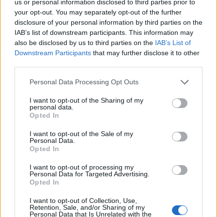
us or personal information disclosed to third parties prior to
Ουγγαρία
your opt-out. You may separately opt-out of the further
disclosure of your personal information by third parties on the
IAB’s list of downstream participants. This information may
also be disclosed by us to third parties on the
IAB’s List of
Fourlis: Συμφωνία για την πώληση συμμετοχής στο Sofia South Ring
Mall έναντι 49,35 εκατ. ευρώ
Downstream Participants
that may further disclose it to other
third parties.
Personal Data Processing Opt Outs
ΣΚΑΪ: Ολοκληρώθηκε η θητεία
του Γρηγόρη Δημητριάδη - Ο
I want to opt-out of the Sharing of my
Χρηματιστήριο Αθηνών:
personal data.
Γιάννης Αλαφούζος επιστρέφει
Εβδομαδιαία άνοδος 1,76%,
Opted In
στη θέση του CEO
κέρδη 23,31% από τις αρχές
του έτους
I want to opt-out of the Sale of my
Personal Data.
Opted In
Media: Με ενίσχυση 8 εκατ. ευρώ σε 451 επιχειρήσεις ξεκίνησε το
I want to opt-out of processing my
πρόγραμμα στήριξης- Κάλυψη εισφορών ΕΔΟΕΑΠ
Personal Data for Targeted Advertising.
Opted In
I want to opt-out of Collection, Use,
Retention, Sale, and/or Sharing of my
Η Toyota φέρνει νέα γενιά
Σε κινεζική… πολιορκία η
Personal Data that Is Unrelated with the