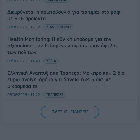
Διευρύνεται η πρωτοβουλία για τις τιμές στο ράφι
με 916 προϊόντα
08/08/2026 - 12:12
ΛΙΑΝΕΜΠΟΡΙΟ
Health Monitoring: Η εθνική υποδομή για την
αξιοποίηση των δεδομένων υγείας προς όφελος
των πολιτών
08/08/2026 - 11:48
ΥΓΕΙΑ
Ελληνική Αναπτυξιακή Τράπεζα: Με «προίκα» 2 δισ.
ευρώ ανοίγει δρόμο για δάνεια έως 5 δισ. σε
μικρομεσαίες
08/08/2026 - 11:22
ΤΡΑΠΕΖΕΣ
5G παντού, 6G στον ορίζοντα: Πού βρίσκεται η
ΟΛΕΣ ΟΙ ΕΙΔΗΣΕΙΣ
Ελλάδα στη μεγάλη τεχνολογική μετάβαση
08/08/2026 - 10:54
ΤΕΧΝΟΛΟΓΙΑ