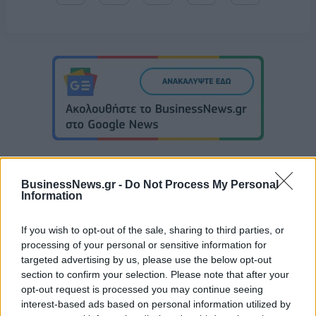
BusinessNews.gr -
Do Not Process My Personal
Information
Αρμάνι Μιλάνο: Το καινούριο της ρόστερ και ο αέρας ανανέωσης
If you wish to opt-out of the sale, sharing to third parties, or
processing of your personal or sensitive information for
targeted advertising by us, please use the below opt-out
Εθνική Κορασίδων: Οι δηλώσεις
section to confirm your selection. Please note that after your
μετά τη νίκη επί της Δανίας και
Όμιλος ΔΕΗ: Νέα συμφωνία για
opt-out request is processed you may continue seeing
πριν από τον ημιτελικό με τη
χαρτοφυλάκιο έργων ΑΠΕ άνω
interest-based ads based on personal information utilized by
Νορβηγία
των 2 GW σε Πολωνία και