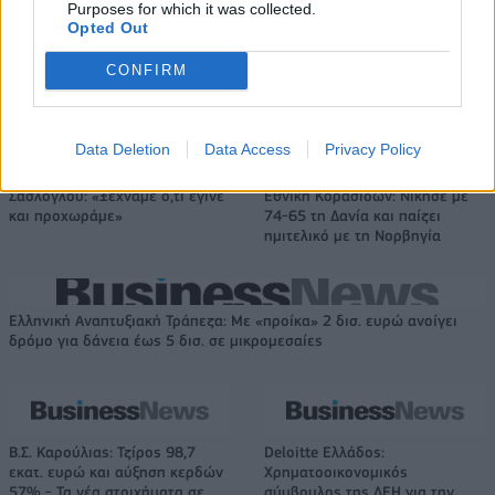
μπαταριών για τα υβριδικά της
ευρωπαϊκή
Purposes for which it was collected.
αυτοκινητοβιομηχανία
Opted Out
CONFIRM
Νέο Audi A2 e-tron με στόχο την κορυφή της αποδοτικότητας
Data Deletion
Data Access
Privacy Policy
Σασλόγλου: «Ξεχνάμε ό,τι έγινε
Εθνική Κορασίδων: Νίκησε με
και προχωράμε»
74-65 τη Δανία και παίζει
ημιτελικό με τη Νορβηγία
Ελληνική Αναπτυξιακή Τράπεζα: Με «προίκα» 2 δισ. ευρώ ανοίγει
δρόμο για δάνεια έως 5 δισ. σε μικρομεσαίες
Β.Σ. Καρούλιας: Τζίρος 98,7
Deloitte Ελλάδος:
εκατ. ευρώ και αύξηση κερδών
Χρηματοοικονομικός
57% - Τα νέα στοιχήματα σε
σύμβουλος της ΔΕΗ για την