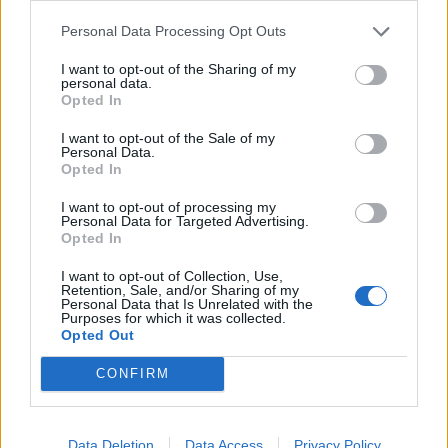
Το FIAT 500 Hybrid τώρα από
Ατρόμητος και Novibet
Personal Data Processing Opt Outs
18.990 ευρώ
συνεχίζουν μαζί: Ανανέωση της
συνεργασίας τους μέχρι το
I want to opt-out of the Sharing of my
2028
personal data.
Opted In
I want to opt-out of the Sale of my
Personal Data.
18η συνεχόμενη χρονιά για τον ΟΤΕ στη διεθνή σειρά δεικτών
Opted In
FTSE4Good
I want to opt-out of processing my
Personal Data for Targeted Advertising.
Opted In
Alpha Bank: Για πρώτη φορά το Αρχαίο Θέατρο Επιδαύρου άνοιξε τις
πύλες του σε όλους
I want to opt-out of Collection, Use,
Retention, Sale, and/or Sharing of my
Personal Data that Is Unrelated with the
Purposes for which it was collected.
Opted Out
CONFIRM
ΠΕΡΙΣΣΌΤΕΡΑ ΣΕ ΑΥΤΉ ΤΗΝ ΚΑΤΗΓΟΡΊΑ
Data Deletion
Data Access
Privacy Policy