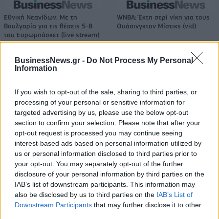
Εθνική Νεανίδων: Με τη
WNBA: Έκτη σερί νίκη για τους
Βουλγαρία για τις θέσεις 5-8
Ουάσινγκτον Μίστικς (vid)
του Ευρωμπάσκετ (live stream)
BusinessNews.gr -
Do Not Process My Personal
Information
ΕΛΣΤΑΤ: Στο 3,4% υποχώρησε ο πληθωρισμός τον Ιούλιο
If you wish to opt-out of the sale, sharing to third parties, or
processing of your personal or sensitive information for
targeted advertising by us, please use the below opt-out
Χρηματοδότηση 8 εκατ. ευρώ
Metlen: Ρεκόρ EBITDA στο α'
section to confirm your selection. Please note that after your
σε 843 μέσα ενημέρωσης-
εξάμηνο, στα 550 εκατ. ευρώ –
opt-out request is processed you may continue seeing
Ξεκίνησε το πενταετές
Καθαρά κέρδη 313 εκατ. ευρώ
interest-based ads based on personal information utilized by
πρόγραμμα ενίσχυσης του
us or personal information disclosed to third parties prior to
Τύπου
your opt-out. You may separately opt-out of the further
disclosure of your personal information by third parties on the
IAB’s list of downstream participants. This information may
also be disclosed by us to third parties on the
IAB’s List of
Η Chery επενδύει 75 εκατ. δολάρια στην KG Mobility
Downstream Participants
that may further disclose it to other
third parties.