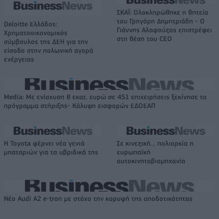
ΣΚΑΪ: Ολοκληρώθηκε η θητεία
του Γρηγόρη Δημητριάδη - Ο
Deloitte Ελλάδος:
Γιάννης Αλαφούζος επιστρέφει
Χρηματοοικονομικός
στη θέση του CEO
σύμβουλος της ΔΕΗ για την
είσοδο στην πολωνική αγορά
ενέργειας
Media: Με ενίσχυση 8 εκατ. ευρώ σε 451 επιχειρήσεις ξεκίνησε το
πρόγραμμα στήριξης- Κάλυψη εισφορών ΕΔΟΕΑΠ
Η Toyota φέρνει νέα γενιά
Σε κινεζική… πολιορκία η
μπαταριών για τα υβριδικά της
ευρωπαϊκή
αυτοκινητοβιομηχανία
Νέο Audi A2 e-tron με στόχο την κορυφή της αποδοτικότητας