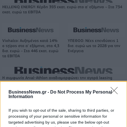
HELLENiQ ENERGY: Κέρδη 393 εκατ. ευρώ στο α' εξάμηνο – Στα 734
εκατ. ευρώ τα EBITDA
Viohalco: Αυξημένος κατά 14%
ΥΠΕΘΟΟ: Νέες επενδύσεις 1
ο τζίρος στο α' εξάμηνο, στα 4,3
δισ. ευρώ ως το 2028 για την
δισ. ευρώ – Στα 446 εκατ. ευρώ
Ενέργεια
τα EBITDA
Η συμφωνία Arval-Athlon αναδιαμορφώνει την αγορά leasing
BusinessNews.gr -
Do Not Process My Personal
Information
VW: Η δύσκολη εξίσωση της
18η συνεχόμενη χρονιά για τον
αναδιάρθρωσης
ΟΤΕ στη διεθνή σειρά δεικτών
FTSE4Good
If you wish to opt-out of the sale, sharing to third parties, or
processing of your personal or sensitive information for
targeted advertising by us, please use the below opt-out