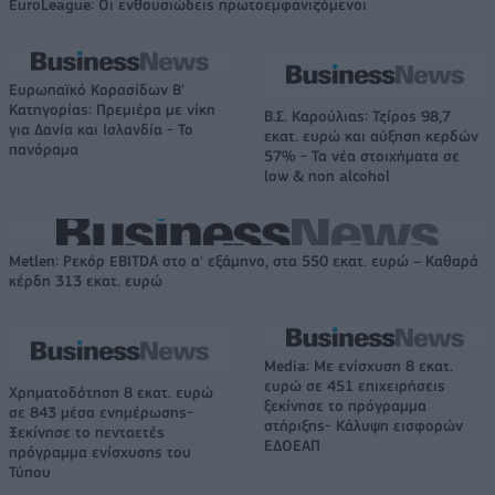
EuroLeague: Οι ενθουσιώδεις πρωτοεμφανιζόμενοι
Ευρωπαϊκό Κορασίδων Β'
Κατηγορίας: Πρεμιέρα με νίκη
Β.Σ. Καρούλιας: Τζίρος 98,7
για Δανία και Ισλανδία - Το
εκατ. ευρώ και αύξηση κερδών
πανόραμα
57% - Τα νέα στοιχήματα σε
low & non alcohol
Metlen: Ρεκόρ EBITDA στο α' εξάμηνο, στα 550 εκατ. ευρώ – Καθαρά
κέρδη 313 εκατ. ευρώ
Media: Με ενίσχυση 8 εκατ.
ευρώ σε 451 επιχειρήσεις
Χρηματοδότηση 8 εκατ. ευρώ
ξεκίνησε το πρόγραμμα
σε 843 μέσα ενημέρωσης-
στήριξης- Κάλυψη εισφορών
Ξεκίνησε το πενταετές
ΕΔΟΕΑΠ
πρόγραμμα ενίσχυσης του
Τύπου