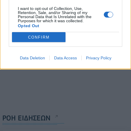
Επένδυση του Halcyon
Consultants: Ανακοίνωσε
Equity Partners στην
I want to opt-out of Collection, Use,
την ένταξή της στο
Retention, Sale, and/or Sharing of my
Mailo’s Α.Ε.
Πρόγραμμα Θεσμικής
Personal Data that Is Unrelated with the
Purposes for which it was collected.
23/06/2026 - 10:06
Συνδρομής του ΕΛΙΑΜΕΠ
Opted Out
23/06/2026 - 11:44
CONFIRM
Data Deletion
Data Access
Privacy Policy
ΡΟΗ ΕΙΔΗΣΕΩΝ