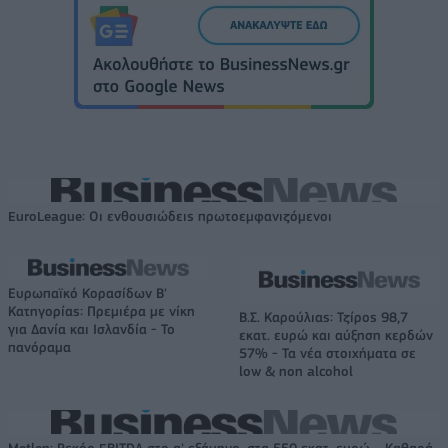
EuroLeague: Οι ενθουσιώδεις πρωτοεμφανιζόμενοι
Ευρωπαϊκό Κορασίδων Β'
Κατηγορίας: Πρεμιέρα με νίκη
Β.Σ. Καρούλιας: Τζίρος 98,7
για Δανία και Ισλανδία - Το
εκατ. ευρώ και αύξηση κερδών
πανόραμα
57% - Τα νέα στοιχήματα σε
low & non alcohol
Metlen: Ρεκόρ EBITDA στο α' εξάμηνο, στα 550 εκατ. ευρώ – Καθαρά