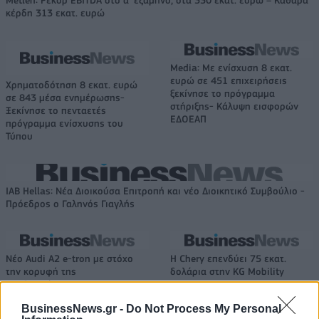
κέρδη 313 εκατ. ευρώ
Media: Με ενίσχυση 8 εκατ.
ευρώ σε 451 επιχειρήσεις
Χρηματοδότηση 8 εκατ. ευρώ
ξεκίνησε το πρόγραμμα
σε 843 μέσα ενημέρωσης-
στήριξης- Κάλυψη εισφορών
Ξεκίνησε το πενταετές
ΕΔΟΕΑΠ
πρόγραμμα ενίσχυσης του
Τύπου
IAB Hellas: Νέα Διοικούσα Επιτροπή και νέο Διοικητικό Συμβούλιο -
Πρόεδρος ο Γαληνός Γιαγλής
Νέο Audi A2 e-tron με στόχο
Η Chery επενδύει 75 εκατ.
την κορυφή της
δολάρια στην KG Mobility
αποδοτικότητας
BusinessNews.gr -
Do Not Process My Personal