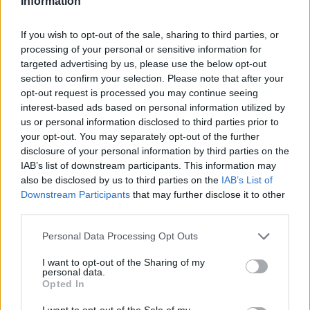
Information
Το FIAT 500 Hybrid τώρα από 18.990 ευρώ
If you wish to opt-out of the sale, sharing to third parties, or
processing of your personal or sensitive information for
targeted advertising by us, please use the below opt-out
Ουκρανία: Με Μίχαϊλιουκ και
Πάρκερ: «Όνειρό μου να
section to confirm your selection. Please note that after your
Λεν κόντρα στην Ελλάδα
κατακτήσω το ΝΒΑ Europe με τη
opt-out request is processed you may continue seeing
Βιλερμπάν» - Η διευκρινιστική
interest-based ads based on personal information utilized by
ανάρτηση που έκανε
us or personal information disclosed to third parties prior to
your opt-out. You may separately opt-out of the further
disclosure of your personal information by third parties on the
HELLENiQ ENERGY: Κέρδη 393 εκατ. ευρώ στο α' εξάμηνο – Στα 734
IAB’s list of downstream participants. This information may
εκατ. ευρώ τα EBITDA
also be disclosed by us to third parties on the
IAB’s List of
Downstream Participants
that may further disclose it to other
third parties.
Personal Data Processing Opt Outs
Viohalco: Αυξημένος κατά 14%
ΥΠΕΘΟΟ: Νέες επενδύσεις 1
ο τζίρος στο α' εξάμηνο, στα 4,3
δισ. ευρώ ως το 2028 για την
I want to opt-out of the Sharing of my
δισ. ευρώ – Στα 446 εκατ. ευρώ
Ενέργεια
personal data.
τα EBITDA
Opted In
I want to opt-out of the Sale of my