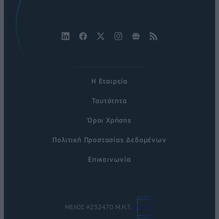
Η Εταιρεία
Ταυτότητα
Όροι Χρήσης
Πολιτική Προστασίας Δεδομένων
Επικοινωνία
ΜΕΛΟΣ #232470 Μ.Η.Τ.