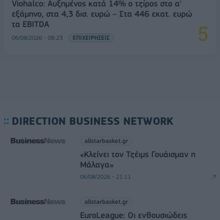
Viohalco: Αυξημένος κατά 14% ο τζίρος στο α'
εξάμηνο, στα 4,3 δισ. ευρώ – Στα 446 εκατ. ευρώ
τα EBITDA
06/08/2026 - 08:23
ΕΠΙΧΕΙΡΗΣΕΙΣ
DIRECTION BUSINESS NETWORK
allstarbasket.gr
«Κλείνει τον Τζέιμς Γουάισμαν η
Μάλαγα»
06/08/2026 - 21:11
allstarbasket.gr
EuroLeague: Οι ενθουσιώδεις