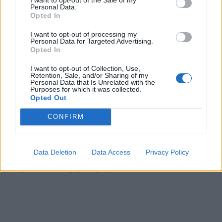
Personal Data.
Opted In
Η συμφωνία Arval-Athlon αναδιαμορφώνει την αγορά leasing
I want to opt-out of processing my
Personal Data for Targeted Advertising.
Opted In
VW: Η δύσκολη εξίσωση της
18η συνεχόμενη χρονιά για τον
αναδιάρθρωσης
ΟΤΕ στη διεθνή σειρά δεικτών
I want to opt-out of Collection, Use,
FTSE4Good
Retention, Sale, and/or Sharing of my
Personal Data that Is Unrelated with the
Purposes for which it was collected.
Opted Out
Alpha Bank: Για πρώτη φορά το Αρχαίο Θέατρο Επιδαύρου άνοιξε τις
CONFIRM
πύλες του σε όλους
Data Deletion
Data Access
Privacy Policy
ESG Report 2025: Πώς η ΑΒ Βασιλόπουλος μετατρέπει τη
βιωσιμότητα σε καθημερινή πράξη