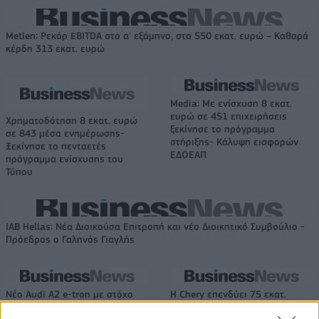
Metlen: Ρεκόρ EBITDA στο α' εξάμηνο, στα 550 εκατ. ευρώ – Καθαρά
κέρδη 313 εκατ. ευρώ
Media: Με ενίσχυση 8 εκατ.
ευρώ σε 451 επιχειρήσεις
Χρηματοδότηση 8 εκατ. ευρώ
ξεκίνησε το πρόγραμμα
σε 843 μέσα ενημέρωσης-
στήριξης- Κάλυψη εισφορών
Ξεκίνησε το πενταετές
ΕΔΟΕΑΠ
πρόγραμμα ενίσχυσης του
Τύπου
IAB Hellas: Νέα Διοικούσα Επιτροπή και νέο Διοικητικό Συμβούλιο -
Πρόεδρος ο Γαληνός Γιαγλής
Νέο Audi A2 e-tron με στόχο
Η Chery επενδύει 75 εκατ.
την κορυφή της
δολάρια στην KG Mobility