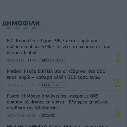
ΔΗΜΟΦΙΛΗ
Β.Σ. Καρούλιας: Τζίρος 98,7 εκατ. ευρώ και
αύξηση κερδών 57% - Τα νέα στοιχήματα σε low
& non alcohol
06/08/2026 - 11:48
ΕΠΙΧΕΙΡΗΣΕΙΣ
Metlen: Ρεκόρ EBITDA στο α' εξάμηνο, στα 550
εκατ. ευρώ – Καθαρά κέρδη 313 εκατ. ευρώ
06/08/2026 - 09:12
ΕΠΙΧΕΙΡΗΣΕΙΣ
Ρωσία: Η Μόσχα δηλώνει ότι κατέρριψε 605
ουκρανικά drones τη νύχτα - Ελαφρές ζημιές σε
αποθήκη της Wildberries
06/08/2026 - 10:30
ΚΟΣΜΟΣ
HELLENiQ ENERGY: Κέρδη 393 εκατ. ευρώ στο α'