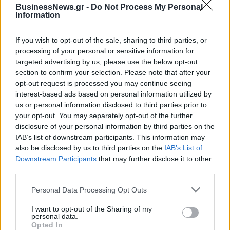
αποδοτικότητας
BusinessNews.gr -
Do Not Process My Personal
Information
If you wish to opt-out of the sale, sharing to third parties, or
Το FIAT 500 Hybrid τώρα από 18.990 ευρώ
processing of your personal or sensitive information for
targeted advertising by us, please use the below opt-out
section to confirm your selection. Please note that after your
Ουκρανία: Με Μίχαϊλιουκ και
Πάρκερ: «Όνειρό μου να
opt-out request is processed you may continue seeing
Λεν κόντρα στην Ελλάδα
κατακτήσω το ΝΒΑ Europe με τη
interest-based ads based on personal information utilized by
Βιλερμπάν» - Η διευκρινιστική
us or personal information disclosed to third parties prior to
ανάρτηση που έκανε
your opt-out. You may separately opt-out of the further
disclosure of your personal information by third parties on the
IAB’s list of downstream participants. This information may
HELLENiQ ENERGY: Κέρδη 393 εκατ. ευρώ στο α' εξάμηνο – Στα 734
also be disclosed by us to third parties on the
IAB’s List of
εκατ. ευρώ τα EBITDA
Downstream Participants
that may further disclose it to other
third parties.
Personal Data Processing Opt Outs
Viohalco: Αυξημένος κατά 14%
ΥΠΕΘΟΟ: Νέες επενδύσεις 1
I want to opt-out of the Sharing of my
personal data.
ο τζίρος στο α' εξάμηνο, στα 4,3
δισ. ευρώ ως το 2028 για την
Opted In
δισ. ευρώ – Στα 446 εκατ. ευρώ
Ενέργεια