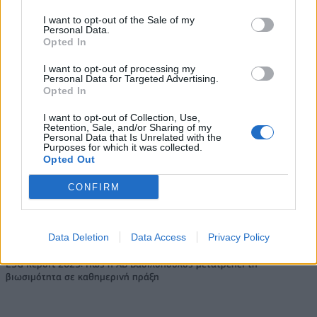
τα EBITDA
I want to opt-out of the Sale of my
Personal Data.
Opted In
Η συμφωνία Arval-Athlon αναδιαμορφώνει την αγορά leasing
I want to opt-out of processing my
Personal Data for Targeted Advertising.
Opted In
VW: Η δύσκολη εξίσωση της
18η συνεχόμενη χρονιά για τον
I want to opt-out of Collection, Use,
Retention, Sale, and/or Sharing of my
αναδιάρθρωσης
ΟΤΕ στη διεθνή σειρά δεικτών
Personal Data that Is Unrelated with the
FTSE4Good
Purposes for which it was collected.
Opted Out
CONFIRM
Alpha Bank: Για πρώτη φορά το Αρχαίο Θέατρο Επιδαύρου άνοιξε τις
πύλες του σε όλους
Data Deletion
Data Access
Privacy Policy
ESG Report 2025: Πώς η ΑΒ Βασιλόπουλος μετατρέπει τη
βιωσιμότητα σε καθημερινή πράξη