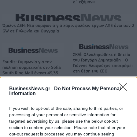
α΄ εξάμηνο
Όμιλος ΔΕΗ: Νέα συμφωνία για χαρτοφυλάκιο έργων ΑΠΕ άνω των 2
GW σε Πολωνία και Ουγγαρία
ΣΚΑΪ: Ολοκληρώθηκε η θητεία
του Γρηγόρη Δημητριάδη - Ο
Fourlis: Συμφωνία για την
Γιάννης Αλαφούζος επιστρέφει
πώληση συμμετοχής στο Sofia
στη θέση του CEO
South Ring Mall έναντι 49,35
εκατ. ευρώ
BusinessNews.gr -
Do Not Process My Personal
Information
Media: Με ενίσχυση 8 εκατ. ευρώ σε 451 επιχειρήσεις ξεκίνησε το
πρόγραμμα στήριξης- Κάλυψη εισφορών ΕΔΟΕΑΠ
If you wish to opt-out of the sale, sharing to third parties, or
processing of your personal or sensitive information for
targeted advertising by us, please use the below opt-out
section to confirm your selection. Please note that after your
Η Toyota φέρνει νέα γενιά
Σε κινεζική… πολιορκία η
opt-out request is processed you may continue seeing
μπαταριών για τα υβριδικά της
ευρωπαϊκή