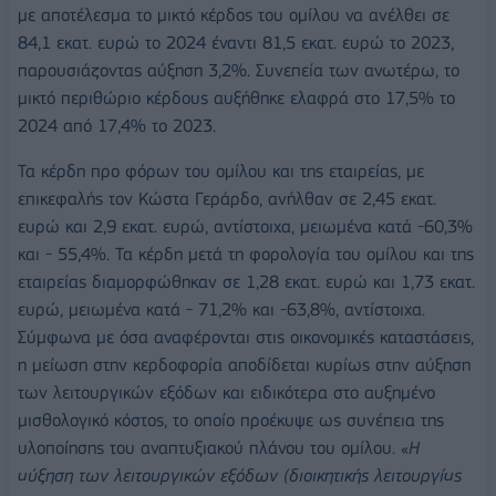
με αποτέλεσμα το μικτό κέρδος του ομίλου να ανέλθει σε
84,1 εκατ. ευρώ το 2024 έναντι 81,5 εκατ. ευρώ το 2023,
παρουσιάζοντας αύξηση 3,2%. Συνεπεία των ανωτέρω, το
μικτό περιθώριο κέρδους αυξήθηκε ελαφρά στο 17,5% το
2024 από 17,4% το 2023.
Τα κέρδη προ φόρων του ομίλου και της εταιρείας, με
επικεφαλής τον Κώστα Γεράρδο, ανήλθαν σε 2,45 εκατ.
ευρώ και 2,9 εκατ. ευρώ, αντίστοιχα, μειωμένα κατά -60,3%
και - 55,4%. Τα κέρδη μετά τη φορολογία του ομίλου και της
εταιρείας διαμορφώθηκαν σε 1,28 εκατ. ευρώ και 1,73 εκατ.
ευρώ, μειωμένα κατά - 71,2% και -63,8%, αντίστοιχα.
Σύμφωνα με όσα αναφέρονται στις οικονομικές καταστάσεις,
η μείωση στην κερδοφορία αποδίδεται κυρίως στην αύξηση
των λειτουργικών εξόδων και ειδικότερα στο αυξημένο
μισθολογικό κόστος, το οποίο προέκυψε ως συνέπεια της
υλοποίησης του αναπτυξιακού πλάνου του ομίλου. «
Η
αύξηση των λειτουργικών εξόδων (διοικητικής λειτουργίας