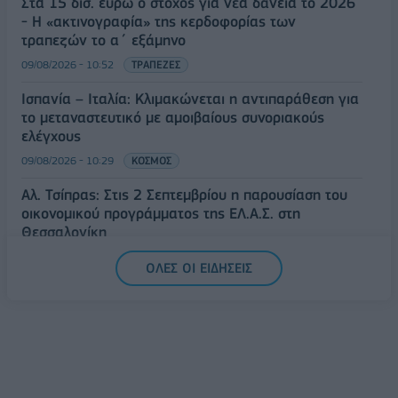
Στα 15 δισ. ευρώ ο στόχος για νέα δάνεια το 2026
- Η «ακτινογραφία» της κερδοφορίας των
τραπεζών το α΄ εξάμηνο
09/08/2026 - 10:52
ΤΡΑΠΕΖΕΣ
Ισπανία – Ιταλία: Κλιμακώνεται η αντιπαράθεση για
το μεταναστευτικό με αμοιβαίους συνοριακούς
ελέγχους
09/08/2026 - 10:29
ΚΟΣΜΟΣ
Αλ. Τσίπρας: Στις 2 Σεπτεμβρίου η παρουσίαση του
οικονομικού προγράμματος της ΕΛ.Α.Σ. στη
Θεσσαλονίκη
09/08/2026 - 10:03
ΠΟΛΙΤΙΚΗ
ΟΛΕΣ ΟΙ ΕΙΔΗΣΕΙΣ
Κορυφώνεται η έξοδος του Αυγούστου – Πάνω από
56.000 επιβάτες αναχωρούν σήμερα από τα
λιμάνια της Αττικής
08/08/2026 - 14:30
ΕΛΛΑΔΑ