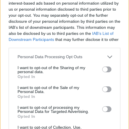
interest-based ads based on personal information utilized by
αυτοκινητοβιομηχανία
us or personal information disclosed to third parties prior to
your opt-out. You may separately opt-out of the further
disclosure of your personal information by third parties on the
Νέο Audi A2 e-tron με στόχο την κορυφή της αποδοτικότητας
IAB’s list of downstream participants. This information may
also be disclosed by us to third parties on the
IAB’s List of
Downstream Participants
that may further disclose it to other
third parties.
«Η οικογένεια Μπας φέρεται να
Εθνική Παίδων: Κόντρα στη
βρίσκεται κοντά στην απόκτηση
Γεωργία για την πρώτη νίκη στο
Personal Data Processing Opt Outs
της Βιλερμπάν»
Ευρωμπάσκετ U16 (live stream)
I want to opt-out of the Sharing of my
personal data.
Opted In
Χρηματιστήριο Αθηνών: Εβδομαδιαία άνοδος 1,76%, κέρδη 23,31%
από τις αρχές του έτους
I want to opt-out of the Sale of my
Personal Data.
Opted In
I want to opt-out of processing my
Personal Data for Targeted Advertising.
Ελληνική Αναπτυξιακή Τράπεζα:
Υπ. Μεταφορών: Οριστική λύση
Opted In
Με «προίκα» 2 δισ. ευρώ
στο ζήτημα των πινακίδων
ανοίγει δρόμο για δάνεια έως 5
κυκλοφορίας - Τέλος στις
I want to opt-out of Collection, Use,