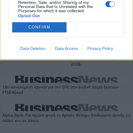
Retention, Sale, and/or Sharing of my
δισ. σε μικρομεσαίες
χρονοβόρες διαδικασίες
Personal Data that Is Unrelated with the
Purposes for which it was collected.
Opted Out
Η Chery επενδύει 75 εκατ. δολάρια στην KG Mobility
CONFIRM
Το FIAT 500 Hybrid τώρα από
Ατρόμητος και Novibet
Data Deletion
Data Access
Privacy Policy
18.990 ευρώ
συνεχίζουν μαζί: Ανανέωση της
συνεργασίας τους μέχρι το
2028
18η συνεχόμενη χρονιά για τον ΟΤΕ στη διεθνή σειρά δεικτών
FTSE4Good
Alpha Bank: Για πρώτη φορά το Αρχαίο Θέατρο Επιδαύρου άνοιξε τις
πύλες του σε όλους