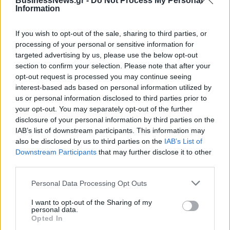
BusinessNews.gr -
Do Not Process My Personal
ευρώ
Information
If you wish to opt-out of the sale, sharing to third parties, or
Η συμφωνία Arval-Athlon αναδιαμορφώνει την αγορά leasing
processing of your personal or sensitive information for
targeted advertising by us, please use the below opt-out
section to confirm your selection. Please note that after your
opt-out request is processed you may continue seeing
VW: Η δύσκολη εξίσωση της
Alpha Bank: Για πρώτη φορά το
interest-based ads based on personal information utilized by
αναδιάρθρωσης
Αρχαίο Θέατρο Επιδαύρου
us or personal information disclosed to third parties prior to
άνοιξε τις πύλες του σε όλους
your opt-out. You may separately opt-out of the further
disclosure of your personal information by third parties on the
IAB’s list of downstream participants. This information may
ESG Report 2025: Πώς η ΑΒ Βασιλόπουλος μετατρέπει τη
also be disclosed by us to third parties on the
IAB’s List of
βιωσιμότητα σε καθημερινή πράξη
Downstream Participants
that may further disclose it to other
third parties.
Personal Data Processing Opt Outs
Stoiximan: «Πού ήσουν;» στις μεγάλες στιγμές του Ολυμπιακού
I want to opt-out of the Sharing of my
personal data.
Opted In