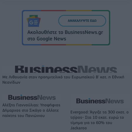
Με Λιθουανία στον προημιτελικό του Ευρωπαϊκού Β' κατ. η Εθνική
Νεανίδων
Αλέξης Γιαννούλιας: Υποψήφιος
Δήμαρχος στο Σικάγο ο άλλοτε
Evergood: Άγγιξε τα 300 εκατ. ο
παίκτης του Πανιώνιου
τζίρος- Στα 10 εκατ. ευρώ το
τίμημα για το 60% του
Jackaroo