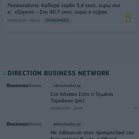
Παπουτσάνης: Καθαρά κέρδη 3,4 εκατ. ευρώ στο
α΄ εξάμηνο – Στα 40,7 εκατ. ευρώ ο τζίρος
05/08/2026 - 08:01
ΕΠΙΧΕΙΡΗΣΕΙΣ
DIRECTION BUSINESS NETWORK
allstarbasket.gr
Στο Κάνσας Στέιτ η Τζωάνα
Ταμπάκου (pic)
05/08/2026 - 20:44
allstarbasket.gr
Με Λιθουανία στον προημιτελικό του
Ευρωπαϊκού Β' κατ. η Εθνική