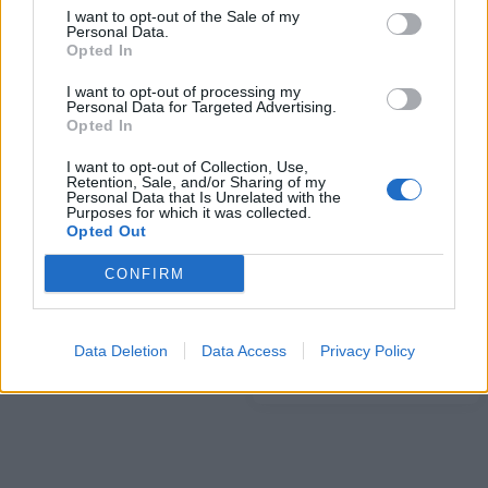
I want to opt-out of the Sale of my
Personal Data.
ΠΕΡΙΣΣΌΤΕΡΑ ΣΕ ΑΥΤΉ ΤΗΝ ΚΑΤΗΓΟΡΊΑ
Opted In
I want to opt-out of processing my
Personal Data for Targeted Advertising.
Opted In
I want to opt-out of Collection, Use,
Retention, Sale, and/or Sharing of my
Personal Data that Is Unrelated with the
Purposes for which it was collected.
Opted Out
ΜμΕ: Τρεις νέες δράσεις
για την ενίσχυση τους -
Γ. Στάσσης: Δυναμική
CONFIRM
Προϋπολογισμού 130
ρύθμιση των αγορών,
εκατ. ευρώ
ένωση των
κεφαλαιαγορών και
08/10/2024 - 16:44
Data Deletion
Data Access
Privacy Policy
επιτάχυνση των δικτύων
08/10/2024 - 17:13