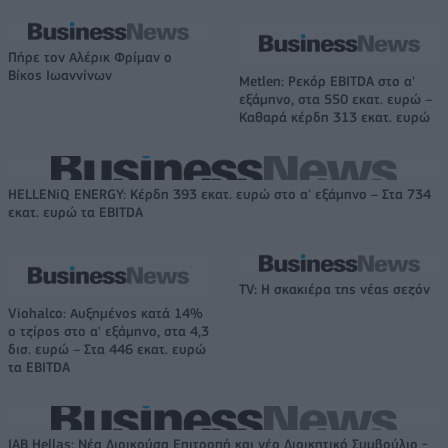
Πήρε τον Αλέρικ Φρίμαν ο
Βίκος Ιωαννίνων
Metlen: Ρεκόρ EBITDA στο α'
εξάμηνο, στα 550 εκατ. ευρώ –
Καθαρά κέρδη 313 εκατ. ευρώ
HELLENiQ ENERGY: Κέρδη 393 εκατ. ευρώ στο α' εξάμηνο – Στα 734
εκατ. ευρώ τα EBITDA
TV: Η σκακιέρα της νέας σεζόν
Viohalco: Αυξημένος κατά 14%
ο τζίρος στο α' εξάμηνο, στα 4,3
δισ. ευρώ – Στα 446 εκατ. ευρώ
τα EBITDA
IAB Hellas: Νέα Διοικούσα Επιτροπή και νέο Διοικητικό Συμβούλιο -