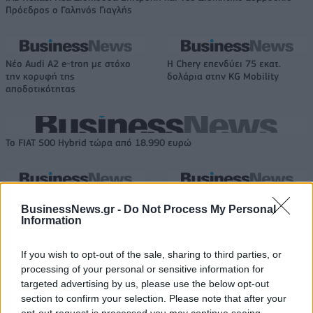
Πρόεδρος ο Γαληνός Γιαγλής
Νέο Audi A2 e-tron με στόχο
Η Chery επενδύει 75 εκατ.
την κορυφή της
δολάρια στην KG Mobility
αποδοτικότητας
Το FIAT 500 Hybrid τώρα από 18.990 ευρώ
Στους Ντένβερ Νάγκετς ο Λόνι
Εθνική Νεανίδων: Στις 21:00
BusinessNews.gr -
Do Not Process My Personal
Γουόκερ
της Παρασκευής ο
Information
προημιτελικός με τη Λιθουανία
If you wish to opt-out of the sale, sharing to third parties, or
processing of your personal or sensitive information for
ΥΠΕΘΟΟ: Νέες επενδύσεις 1 δισ. ευρώ ως το 2028 για την Ενέργεια
targeted advertising by us, please use the below opt-out
section to confirm your selection. Please note that after your
opt-out request is processed you may continue seeing