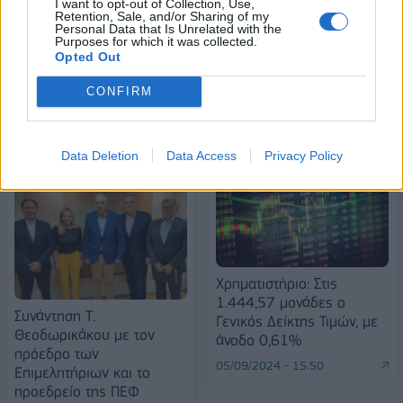
I want to opt-out of Collection, Use,
Stoiximan: «Πού ήσουν;» στις μεγάλες στιγμές του Ολυμπιακού
Retention, Sale, and/or Sharing of my
Personal Data that Is Unrelated with the
Purposes for which it was collected.
Opted Out
CONFIRM
ΠΕΡΙΣΣΌΤΕΡΑ ΣΕ ΑΥΤΉ ΤΗΝ ΚΑΤΗΓΟΡΊΑ
Data Deletion
Data Access
Privacy Policy
Χρηματιστήριο: Στις
1.444,57 μονάδες ο
Συνάντηση Τ.
Γενικός Δείκτης Τιμών, με
Θεοδωρικάκου με τον
άνοδο 0,61%
πρόεδρο των
05/09/2024 - 15:50
Επιμελητήριων και το
προεδρείο της ΠΕΦ