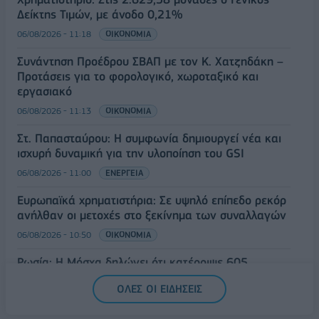
Δείκτης Τιμών, με άνοδο 0,21%
06/08/2026 - 11:18
ΟΙΚΟΝΟΜΙΑ
Συνάντηση Προέδρου ΣΒΑΠ με τον Κ. Χατζηδάκη –
Προτάσεις για το φορολογικό, χωροταξικό και
εργασιακό
06/08/2026 - 11:13
ΟΙΚΟΝΟΜΙΑ
Στ. Παπασταύρου: Η συμφωνία δημιουργεί νέα και
ισχυρή δυναμική για την υλοποίηση του GSI
06/08/2026 - 11:00
ΕΝΕΡΓΕΙΑ
Ευρωπαϊκά χρηματιστήρια: Σε υψηλό επίπεδο ρεκόρ
ανήλθαν οι μετοχές στο ξεκίνημα των συναλλαγών
06/08/2026 - 10:50
ΟΙΚΟΝΟΜΙΑ
Ρωσία: Η Μόσχα δηλώνει ότι κατέρριψε 605
ουκρανικά drones τη νύχτα - Ελαφρές ζημιές σε
ΟΛΕΣ ΟΙ ΕΙΔΗΣΕΙΣ
αποθήκη της Wildberries
06/08/2026 - 10:30
ΚΟΣΜΟΣ