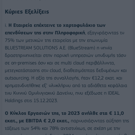
Κύριες Εξελίξεις
i.
Η Εταιρεία επέκτεινε το χαρτοφυλάκιο των
επενδύσεων της στην Πληροφορική
, εξαγοράζοντας το
75% των μετοχών της εταιρείας με την επωνυμία
BLUESTREAM SOLUTIONS Α.Ε. (BlueStream) η οποία
δραστηριοποιείται στην παροχή υπηρεσιών υποδομής τόσο
σε on-premises όσο και σε multi cloud περιβάλλοντα,
μετεγκατάστασης στο cloud, διαθεσιμότητας δεδομένων και
outsourcing. Η αξία της συναλλαγής, ήταν €12,2 εκατ. και
χρηματοδοτήθηκε εξ’ ολοκλήρου από τα αδιάθετα κεφάλαια
του Κοινού Ομολογιακού Δανείου, που εξέδωσε η IDEAL
Holdings στις 15.12.2023.
Ο Κύκλος Εργασιών της, το 2023 ανήλθε στα € 11,0
εκατ., με EBITDA € 2,0 εκατ.,
παρουσιάζοντας αύξηση της
τάξεως των 54% και 78% αντιστοίχως, σε σχέση με την