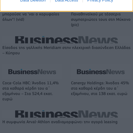
Data Deletion
Data Access
Privacy Policy
Ντουράντ: "Ο Γιάννης θα
Οι διακοπές των Γάλλων του
μπορούσε να 'ναι ο κορυφαίος
Παναθηναϊκού με τέσσερις
όλων"! (vid)
συμπατριώτες τους στη Μύκονο
(pic)
Είσοδος της γαλλικής Meridiam στην ηλεκτρική διασύνδεση Ελλάδας
– Κύπρου
Coca-Cola HBC: Άνοδος 11,4%
Cenergy Holdings: Άνοδος 45%
στα καθαρά κέρδη του α΄
στα καθαρά κέρδη του α΄
εξαμήνου – Στα 524,4 εκατ.
εξαμήνου, στα 138 εκατ. ευρώ
ευρώ
Η συμφωνία Arval-Athlon αναδιαμορφώνει την αγορά leasing