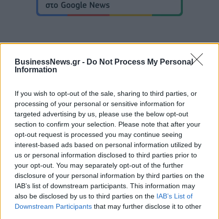
BusinessNews.gr -
Do Not Process My Personal
Με Λιθουανία στον προημιτελικό του Ευρωπαϊκού Β' κατ. η Εθνική
Information
Νεανίδων
If you wish to opt-out of the sale, sharing to third parties, or
processing of your personal or sensitive information for
targeted advertising by us, please use the below opt-out
Αλέξης Γιαννούλιας: Υποψήφιος
Δήμαρχος στο Σικάγο ο άλλοτε
section to confirm your selection. Please note that after your
Evergood: Άγγιξε τα 300 εκατ. ο
παίκτης του Πανιώνιου
opt-out request is processed you may continue seeing
τζίρος- Στα 10 εκατ. ευρώ το
τίμημα για το 60% του
interest-based ads based on personal information utilized by
Jackaroo
us or personal information disclosed to third parties prior to
your opt-out. You may separately opt-out of the further
disclosure of your personal information by third parties on the
IAB’s list of downstream participants. This information may
Όμιλος AKTOR: Εξαγοράζει το 75% των ΗΛΕΚΤΩΡ και THALIS –
also be disclosed by us to third parties on the
IAB’s List of
Στρατηγική συνεργασία με τη Motor Oil
Downstream Participants
that may further disclose it to other
third parties.