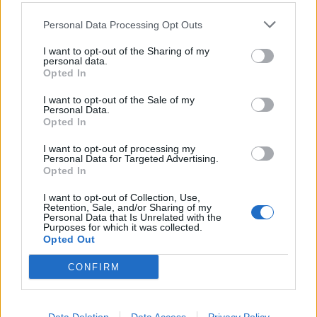
Personal Data Processing Opt Outs
TV: Η σκακιέρα της νέας σεζόν
ΔΕΗ: Ισχυρή ανάπτυξη στο α΄
I want to opt-out of the Sharing of my
εξάμηνο 2026 με
personal data.
προσαρμοσμένο EBITDA στα 1,2
Opted In
δισ. ευρώ
I want to opt-out of the Sale of my
Personal Data.
Opted In
IAB Hellas: Νέα Διοικούσα Επιτροπή και νέο Διοικητικό Συμβούλιο -
Πρόεδρος ο Γαληνός Γιαγλής
I want to opt-out of processing my
Personal Data for Targeted Advertising.
Opted In
I want to opt-out of Collection, Use,
Νέο Audi A2 e-tron με στόχο
Η Chery επενδύει 75 εκατ.
Retention, Sale, and/or Sharing of my
την κορυφή της
δολάρια στην KG Mobility
Personal Data that Is Unrelated with the
Purposes for which it was collected.
αποδοτικότητας
Opted Out
CONFIRM
Το FIAT 500 Hybrid τώρα από 18.990 ευρώ