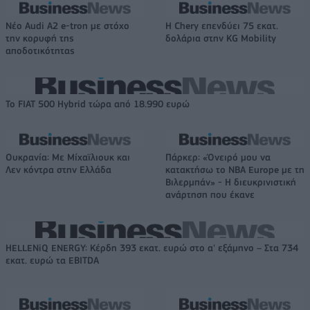
Νέο Audi A2 e-tron με στόχο
Η Chery επενδύει 75 εκατ.
την κορυφή της
δολάρια στην KG Mobility
αποδοτικότητας
Το FIAT 500 Hybrid τώρα από 18.990 ευρώ
Ουκρανία: Με Μίχαϊλιουκ και
Πάρκερ: «Όνειρό μου να
Λεν κόντρα στην Ελλάδα
κατακτήσω το ΝΒΑ Europe με τη
Βιλερμπάν» - Η διευκρινιστική
ανάρτηση που έκανε
HELLENiQ ENERGY: Κέρδη 393 εκατ. ευρώ στο α' εξάμηνο – Στα 734
εκατ. ευρώ τα EBITDA