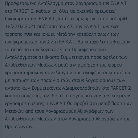
Προσφερόμενο Αντάλλαγμα στον λογαριασμό της ΕΛ.Κ.Α.Τ.
στο TARGET 2, καθώς και όλες τις σχετικές χρεώσεις/
δικαιώματα της ΕΛ.Κ.Α.Τ., κατά τα οριζόμενα στην υπ' αριθ.
18/22.02.2021 απόφαση του Δ.Σ. της ΕΛ.Κ.Α.Τ., ως έχει
τροποποιηθεί και ισχύει. Μετά την καταβολή όλων των
αναφερόμενων ποσών, η ΕΛ.Κ.Α.Τ. θα καταβάλει αυθημερόν
τα ποσά που αναλογούν εκ του Προσφερόμενου
Ανταλλάγματος σε έκαστο Συμμετέχοντα προς όφελος των
Αποδεχθέντων Μετόχων, μετά την αφαίρεση του φόρου
χρηματιστηριακών συναλλαγών που αναφέρεται κατωτέρω,
με πίστωση των ποσών αυτών στους λογαριασμούς των
αντίστοιχων Συμμετεχόντων/Διαμεσολαβητών στο TARGET 2
και στη συνέχεια, την ίδια ή το αργότερο εντός της επόμενης
εργάσιμης ημέρας, η ΕΛ.Κ.Α.Τ θα προβεί στη μεταβίβαση των
Μετοχών από τους Λογαριασμούς Αξιογράφων των
Αποδεχθέντων Μετόχων στον Λογαριασμό Αξιογράφων του
Προτείνοντος.