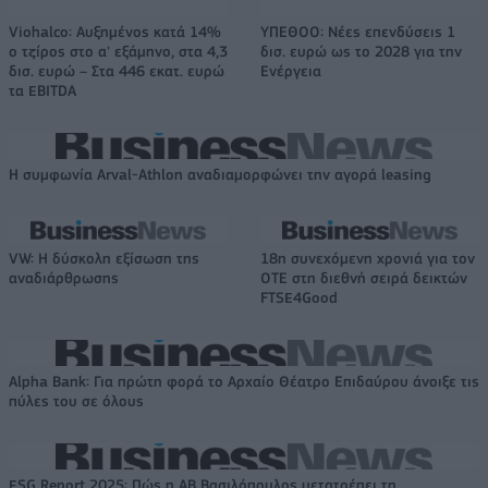
Viohalco: Αυξημένος κατά 14%
ΥΠΕΘΟΟ: Νέες επενδύσεις 1
ο τζίρος στο α' εξάμηνο, στα 4,3
δισ. ευρώ ως το 2028 για την
δισ. ευρώ – Στα 446 εκατ. ευρώ
Ενέργεια
τα EBITDA
Η συμφωνία Arval-Athlon αναδιαμορφώνει την αγορά leasing
VW: Η δύσκολη εξίσωση της
18η συνεχόμενη χρονιά για τον
αναδιάρθρωσης
ΟΤΕ στη διεθνή σειρά δεικτών
FTSE4Good
Alpha Bank: Για πρώτη φορά το Αρχαίο Θέατρο Επιδαύρου άνοιξε τις
πύλες του σε όλους
ESG Report 2025: Πώς η ΑΒ Βασιλόπουλος μετατρέπει τη