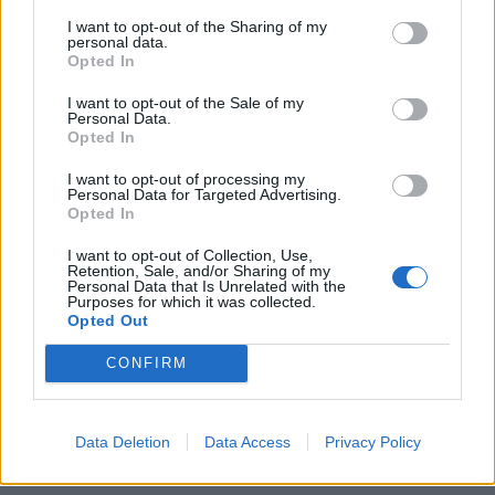
για Δανία και Ισλανδία - Το
εκατ. ευρώ και αύξηση κερδών
πανόραμα
I want to opt-out of the Sharing of my
57% - Τα νέα στοιχήματα σε
personal data.
low & non alcohol
Opted In
I want to opt-out of the Sale of my
Personal Data.
Metlen: Ρεκόρ EBITDA στο α' εξάμηνο, στα 550 εκατ. ευρώ – Καθαρά
Opted In
κέρδη 313 εκατ. ευρώ
I want to opt-out of processing my
Personal Data for Targeted Advertising.
Opted In
Media: Με ενίσχυση 8 εκατ.
I want to opt-out of Collection, Use,
ευρώ σε 451 επιχειρήσεις
Χρηματοδότηση 8 εκατ. ευρώ
Retention, Sale, and/or Sharing of my
ξεκίνησε το πρόγραμμα
Personal Data that Is Unrelated with the
σε 843 μέσα ενημέρωσης-
στήριξης- Κάλυψη εισφορών
Purposes for which it was collected.
Ξεκίνησε το πενταετές
ΕΔΟΕΑΠ
Opted Out
πρόγραμμα ενίσχυσης του
Τύπου
CONFIRM
IAB Hellas: Νέα Διοικούσα Επιτροπή και νέο Διοικητικό Συμβούλιο -
Data Deletion
Data Access
Privacy Policy
Πρόεδρος ο Γαληνός Γιαγλής