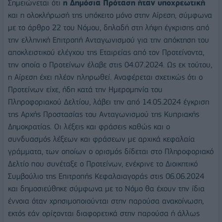
Σημειώνεται ότι
η Δημόσια Πρόταση ήταν υποχρεωτική
και η ολοκλήρωσή της υπόκειτο μόνο στην Αίρεση, σύμφωνα
με το άρθρο 22 του Νόμου, δηλαδή στη λήψη έγκρισης από
την ελληνική Επιτροπή Ανταγωνισμού για την απόκτηση του
αποκλειστικού ελέγχου της Εταιρείας από τον Προτείνοντα,
την οποία ο Προτείνων έλαβε στις 04.07.2024. Ως εκ τούτου,
η Αίρεση έχει πλέον πληρωθεί. Αναφέρεται σχετικώς ότι ο
Προτείνων είχε, ήδη κατά την Ημερομηνία του
Πληροφοριακού Δελτίου, λάβει την από 14.05.2024 έγκριση
της Αρχής Προστασίας του Ανταγωνισμού της Κυπριακής
Δημοκρατίας. Οι λέξεις και φράσεις καθώς και ο
συνδυασμός λέξεων και φράσεων με αρχικά κεφαλαία
γράμματα, των οποίων ο ορισμός δίδεται στο Πληροφοριακό
Δελτίο που συνέταξε ο Προτείνων, ενέκρινε το Διοικητικό
Συμβούλιο της Επιτροπής Κεφαλαιαγοράς στις 06.06.2024
και δημοσιεύθηκε σύμφωνα με το Νόμο θα έχουν την ίδια
έννοια όταν χρησιμοποιούνται στην παρούσα ανακοίνωση,
εκτός εάν ορίζονται διαφορετικά στην παρούσα ή άλλως