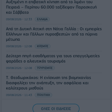
Αυξημένη η επιβατική κίνηση από το λιμάνι του
Πειραιά – Περίπου 60.000 ταξίδεψαν Παρασκευή
και Σάββατο
09/08/2026 - 12:33
ΕΛΛΑΔΑ
Από τη Δυτική Αττική στη Νότια Γαλλία : Οι εμπειρίες
Ελλήνων και Γάλλων πυροσβεστών από τα πύρινα
μέτωπα
09/08/2026 - 12:08
ΚΟΣΜΟΣ
Δεύτερη πηγή εισοδήματος για τους επαγγελματίες
ψαράδες ο αλιευτικός τουρισμός
09/08/2026 - 12:08
ΤΟΥΡΙΣΜΟΣ
Τ. Θεοδωρικάκος: Η ενίσχυση της βιομηχανίας
διασφαλίζει την ανάπτυξη, την ασφάλεια και
καλύτερους μισθούς
09/08/2026 - 11:43
ΠΟΛΙΤΙΚΗ
Υπ. Μεταφορών: Οριστική λύση στο ζήτημα των
ΟΛΕΣ ΟΙ ΕΙΔΗΣΕΙΣ
πινακίδων κυκλοφορίας - Τέλος στις χρονοβόρες