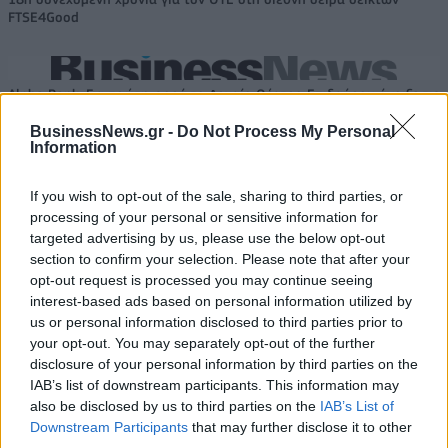
FTSE4Good
Alpha Bank: Για πρώτη φορά το Αρχαίο Θέατρο Επιδαύρου άνοιξε τις
πύλες του σε όλους
BusinessNews.gr -
Do Not Process My Personal
Information
If you wish to opt-out of the sale, sharing to third parties, or
processing of your personal or sensitive information for
ΠΕΡΙΣΣΌΤΕΡΑ ΣΕ ΑΥΤΉ ΤΗΝ ΚΑΤΗΓΟΡΊΑ
targeted advertising by us, please use the below opt-out
section to confirm your selection. Please note that after your
opt-out request is processed you may continue seeing
interest-based ads based on personal information utilized by
us or personal information disclosed to third parties prior to
your opt-out. You may separately opt-out of the further
disclosure of your personal information by third parties on the
IAB’s list of downstream participants. This information may
DoctorAnyTime:
“Public Ads”: Νέο premium
also be disclosed by us to third parties on the
IAB’s List of
Ανακοίνωσε την έναρξη
media κανάλι για τα
Downstream Participants
that may further disclose it to other
λειτουργίας της ReliefTime
Brands μέσα στο Public.gr