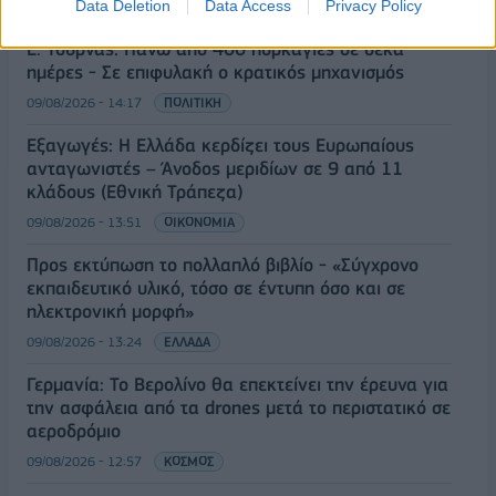
Data Deletion
Data Access
Privacy Policy
09/08/2026 - 14:34
ΠΟΛΙΤΙΚΗ
Ε. Τουρνάς: Πάνω από 400 πυρκαγιές σε δέκα
ημέρες - Σε επιφυλακή ο κρατικός μηχανισμός
09/08/2026 - 14:17
ΠΟΛΙΤΙΚΗ
Εξαγωγές: Η Ελλάδα κερδίζει τους Ευρωπαίους
ανταγωνιστές – Άνοδος μεριδίων σε 9 από 11
κλάδους (Εθνική Τράπεζα)
09/08/2026 - 13:51
ΟΙΚΟΝΟΜΙΑ
Προς εκτύπωση το πολλαπλό βιβλίο - «Σύγχρονο
εκπαιδευτικό υλικό, τόσο σε έντυπη όσο και σε
ηλεκτρονική μορφή»
09/08/2026 - 13:24
ΕΛΛΑΔΑ
Γερμανία: Το Βερολίνο θα επεκτείνει την έρευνα για
την ασφάλεια από τα drones μετά το περιστατικό σε
αεροδρόμιο
09/08/2026 - 12:57
ΚΟΣΜΟΣ