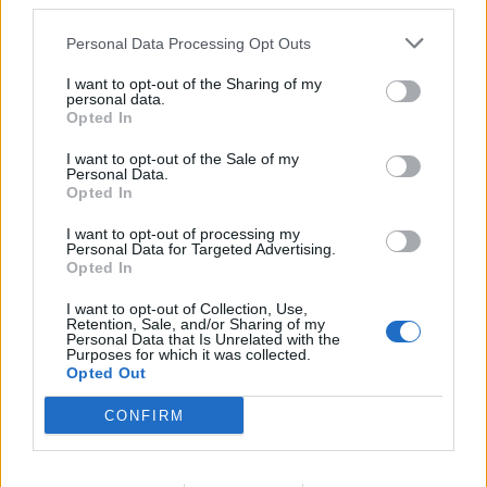
third parties.
Clinic στην Ελλάδα
10/07/2024 - 06:23
Personal Data Processing Opt Outs
09/07/2024 - 13:35
I want to opt-out of the Sharing of my
personal data.
Opted In
I want to opt-out of the Sale of my
Personal Data.
Opted In
I want to opt-out of processing my
Personal Data for Targeted Advertising.
Opted In
I want to opt-out of Collection, Use,
Retention, Sale, and/or Sharing of my
Personal Data that Is Unrelated with the
Purposes for which it was collected.
ΡΟΗ ΕΙΔΗΣΕΩΝ
Opted Out
CONFIRM
Π. Μαρινάκης: «Το δημογραφικό δεν μπορεί να
περιμένει»