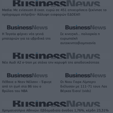
Media: Με ενίσχυση 8 εκατ. ευρώ σε 451 επιχειρήσεις ξεκίνησε το
πρόγραμμα στήριξης- Κάλυψη εισφορών ΕΔΟΕΑΠ
Η Toyota φέρνει νέα γενιά
Σε κινεζική… πολιορκία η
μπαταριών για τα υβριδικά της
ευρωπαϊκή
αυτοκινητοβιομηχανία
Νέο Audi A2 e-tron με στόχο την κορυφή της αποδοτικότητας
Πέθανε ο Ντον Νέλσον – Έφυγε
Οι Νιου Γιορκ Λίμπερτι
από τη ζωή στα 86 του ο
διέλυσαν με 111-71 τους Λας
θρύλος του NBA
Βέγκας Έισις! (vids)
Χρηματιστήριο Αθηνών: Εβδομαδιαία άνοδος 1,76%, κέρδη 23,31%