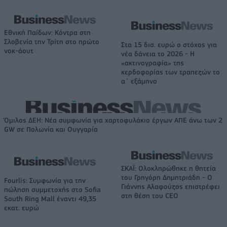
Εθνική Παίδων: Κόντρα στη
Σλοβενία την Τρίτη στο πρώτο
Στα 15 δισ. ευρώ ο στόχος για
νοκ-άουτ
νέα δάνεια το 2026 - Η
«ακτινογραφία» της
κερδοφορίας των τραπεζών το
α΄ εξάμηνο
Όμιλος ΔΕΗ: Νέα συμφωνία για χαρτοφυλάκιο έργων ΑΠΕ άνω των 2
GW σε Πολωνία και Ουγγαρία
ΣΚΑΪ: Ολοκληρώθηκε η θητεία
του Γρηγόρη Δημητριάδη - Ο
Fourlis: Συμφωνία για την
Γιάννης Αλαφούζος επιστρέφει
πώληση συμμετοχής στο Sofia
στη θέση του CEO
South Ring Mall έναντι 49,35
εκατ. ευρώ