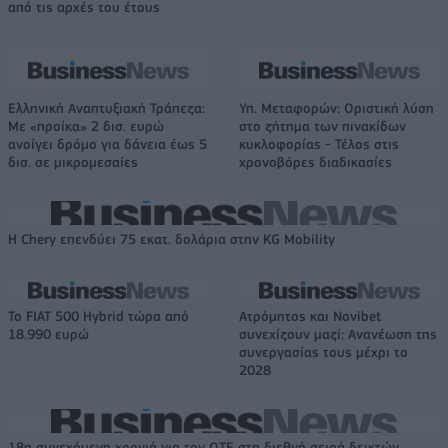
από τις αρχές του έτους
Ελληνική Αναπτυξιακή Τράπεζα:
Υπ. Μεταφορών: Οριστική λύση
Με «προίκα» 2 δισ. ευρώ
στο ζήτημα των πινακίδων
ανοίγει δρόμο για δάνεια έως 5
κυκλοφορίας - Τέλος στις
δισ. σε μικρομεσαίες
χρονοβόρες διαδικασίες
Η Chery επενδύει 75 εκατ. δολάρια στην KG Mobility
Το FIAT 500 Hybrid τώρα από
Ατρόμητος και Novibet
18.990 ευρώ
συνεχίζουν μαζί: Ανανέωση της
συνεργασίας τους μέχρι το
2028
18η συνεχόμενη χρονιά για τον ΟΤΕ στη διεθνή σειρά δεικτών