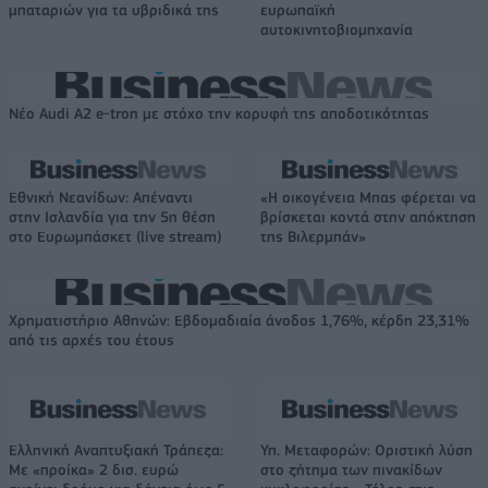
μπαταριών για τα υβριδικά της
ευρωπαϊκή
αυτοκινητοβιομηχανία
Νέο Audi A2 e-tron με στόχο την κορυφή της αποδοτικότητας
Εθνική Νεανίδων: Απέναντι
«Η οικογένεια Μπας φέρεται να
στην Ισλανδία για την 5η θέση
βρίσκεται κοντά στην απόκτηση
στο Ευρωμπάσκετ (live stream)
της Βιλερμπάν»
Χρηματιστήριο Αθηνών: Εβδομαδιαία άνοδος 1,76%, κέρδη 23,31%
από τις αρχές του έτους
Ελληνική Αναπτυξιακή Τράπεζα:
Υπ. Μεταφορών: Οριστική λύση
Με «προίκα» 2 δισ. ευρώ
στο ζήτημα των πινακίδων