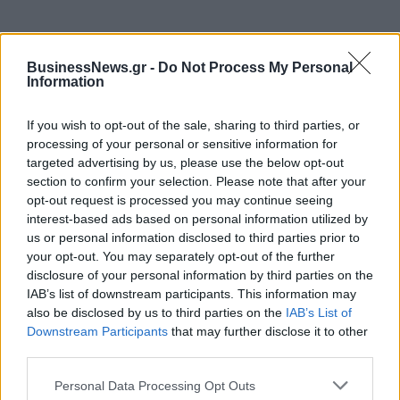
BusinessNews.gr -
Do Not Process My Personal
ΠΕΡΙΣΣΌΤΕΡΑ ΣΕ ΑΥΤΉ ΤΗΝ ΚΑΤΗΓΟΡΊΑ
Information
If you wish to opt-out of the sale, sharing to third parties, or
processing of your personal or sensitive information for
targeted advertising by us, please use the below opt-out
section to confirm your selection. Please note that after your
opt-out request is processed you may continue seeing
interest-based ads based on personal information utilized by
us or personal information disclosed to third parties prior to
Η Chiquita χορηγός των
United Group: Αύξηση 7%
your opt-out. You may separately opt-out of the further
αγώνων «18ος Διεθνής
των εσόδων το 2023- Στα
disclosure of your personal information by third parties on the
Μαραθώνιος Μέγας
2,79 δις ευρώ
IAB’s list of downstream participants. This information may
Αλέξανδρος» και «15ος
also be disclosed by us to third parties on the
IAB’s List of
24/04/2024 - 16:31
Διεθνής Ποσειδώνιος
Downstream Participants
that may further disclose it to other
Ημιμαραθώνιος»
third parties.
24/04/2024 - 15:57
Personal Data Processing Opt Outs