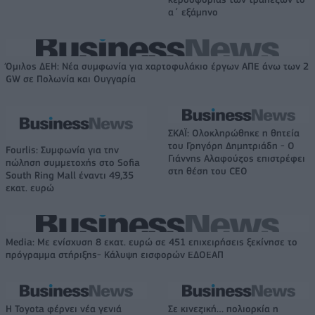
α΄ εξάμηνο
Όμιλος ΔΕΗ: Νέα συμφωνία για χαρτοφυλάκιο έργων ΑΠΕ άνω των 2
GW σε Πολωνία και Ουγγαρία
ΣΚΑΪ: Ολοκληρώθηκε η θητεία
του Γρηγόρη Δημητριάδη - Ο
Fourlis: Συμφωνία για την
Γιάννης Αλαφούζος επιστρέφει
πώληση συμμετοχής στο Sofia
στη θέση του CEO
South Ring Mall έναντι 49,35
εκατ. ευρώ
Media: Με ενίσχυση 8 εκατ. ευρώ σε 451 επιχειρήσεις ξεκίνησε το
πρόγραμμα στήριξης- Κάλυψη εισφορών ΕΔΟΕΑΠ
Η Toyota φέρνει νέα γενιά
Σε κινεζική… πολιορκία η