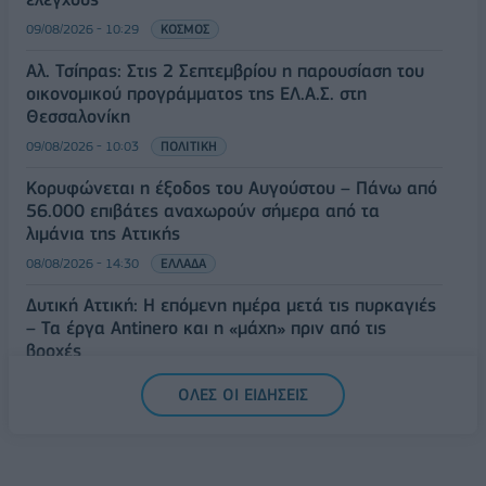
09/08/2026 - 10:29
ΚΟΣΜΟΣ
Αλ. Τσίπρας: Στις 2 Σεπτεμβρίου η παρουσίαση του
οικονομικού προγράμματος της ΕΛ.Α.Σ. στη
Θεσσαλονίκη
09/08/2026 - 10:03
ΠΟΛΙΤΙΚΗ
Κορυφώνεται η έξοδος του Αυγούστου – Πάνω από
56.000 επιβάτες αναχωρούν σήμερα από τα
λιμάνια της Αττικής
08/08/2026 - 14:30
ΕΛΛΑΔΑ
Δυτική Αττική: Η επόμενη ημέρα μετά τις πυρκαγιές
– Τα έργα Antinero και η «μάχη» πριν από τις
βροχές
08/08/2026 - 14:08
ΕΛΛΑΔΑ
ΟΛΕΣ ΟΙ ΕΙΔΗΣΕΙΣ
Ειδικό Χωροταξικό για τον Τουρισμό: Οι νέοι
κανόνες για επενδύσεις, νησιά και προορισμούς υπό
πίεση