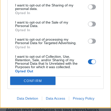
I want to opt-out of the Sharing of my
personal data.
Opted In
I want to opt-out of the Sale of my
Personal Data.
Opted In
I want to opt-out of processing my
Personal Data for Targeted Advertising.
Opted In
I want to opt-out of Collection, Use,
Retention, Sale, and/or Sharing of my
Personal Data that Is Unrelated with the
ΡΟΗ ΕΙΔΗΣΕΩΝ
Purposes for which it was collected.
Opted Out
CONFIRM
Από τη Δυτική Αττική στη Νότια Γαλλία : Οι εμπειρίες
Ελλήνων και Γάλλων πυροσβεστών από τα πύρινα
μέτωπα
Data Deletion
Data Access
Privacy Policy
09/08/2026 - 12:08
ΚΟΣΜΟΣ
Δεύτερη πηγή εισοδήματος για τους επαγγελματίες