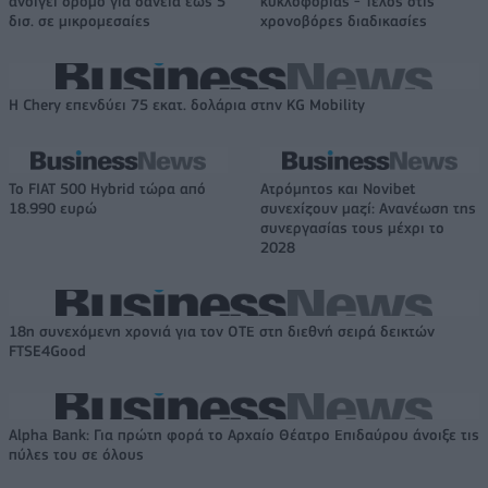
ανοίγει δρόμο για δάνεια έως 5
κυκλοφορίας - Τέλος στις
δισ. σε μικρομεσαίες
χρονοβόρες διαδικασίες
Η Chery επενδύει 75 εκατ. δολάρια στην KG Mobility
Το FIAT 500 Hybrid τώρα από
Ατρόμητος και Novibet
18.990 ευρώ
συνεχίζουν μαζί: Ανανέωση της
συνεργασίας τους μέχρι το
2028
18η συνεχόμενη χρονιά για τον ΟΤΕ στη διεθνή σειρά δεικτών
FTSE4Good
Alpha Bank: Για πρώτη φορά το Αρχαίο Θέατρο Επιδαύρου άνοιξε τις
πύλες του σε όλους