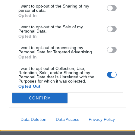
πύλες του σε όλους
I want to opt-out of the Sharing of my
personal data.
Opted In
I want to opt-out of the Sale of my
Personal Data.
ΠΕΡΙΣΣΌΤΕΡΑ ΣΕ ΑΥΤΉ ΤΗΝ ΚΑΤΗΓΟΡΊΑ
Opted In
I want to opt-out of processing my
Personal Data for Targeted Advertising.
Opted In
I want to opt-out of Collection, Use,
Retention, Sale, and/or Sharing of my
Personal Data that Is Unrelated with the
Purposes for which it was collected.
Opted Out
ΕΒΕΑ: Το τοπίο της
CONFIRM
Η ευρωπαϊκή πρωτιά της
εργασίας μετασχηματίζεται
ΕΝΔΙΑΛΕ στη διεθνή
ριζικά
έκθεση VERDE.TEC
01/04/2024 - 14:57
Data Deletion
Data Access
Privacy Policy
01/04/2024 - 14:00