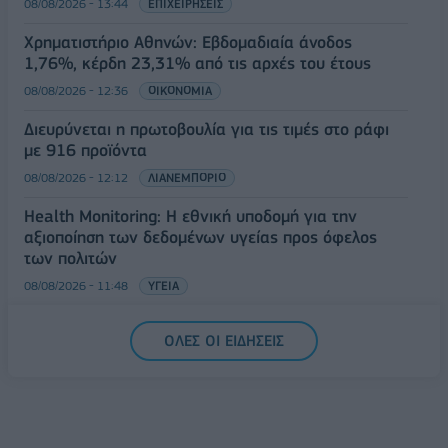
08/08/2026 - 13:44
ΕΠΙΧΕΙΡΗΣΕΙΣ
Χρηματιστήριο Αθηνών: Εβδομαδιαία άνοδος
1,76%, κέρδη 23,31% από τις αρχές του έτους
08/08/2026 - 12:36
ΟΙΚΟΝΟΜΙΑ
Διευρύνεται η πρωτοβουλία για τις τιμές στο ράφι
με 916 προϊόντα
08/08/2026 - 12:12
ΛΙΑΝΕΜΠΟΡΙΟ
Health Monitoring: Η εθνική υποδομή για την
αξιοποίηση των δεδομένων υγείας προς όφελος
των πολιτών
08/08/2026 - 11:48
ΥΓΕΙΑ
Ελληνική Αναπτυξιακή Τράπεζα: Με «προίκα» 2 δισ.
ΟΛΕΣ ΟΙ ΕΙΔΗΣΕΙΣ
ευρώ ανοίγει δρόμο για δάνεια έως 5 δισ. σε
μικρομεσαίες
08/08/2026 - 11:22
ΤΡΑΠΕΖΕΣ