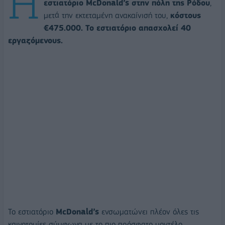
Η
εστιατόριο McDonald’s στην πόλη της Ρόδου
,
μετά την εκτεταμένη ανακαίνισή του,
κόστους
€475.000. Το εστιατόριο απασχολεί 40
εργαζόμενους.
Το εστιατόριο
McDonald’s
ενσωματώνει πλέον όλες τις
καινοτομίες σύμφωνα με το πιο πρόσφατο μοντέλο