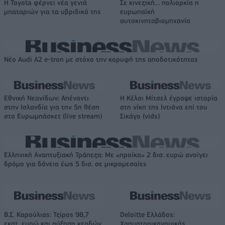
Η Toyota φέρνει νέα γενιά
Σε κινεζική… πολιορκία η
μπαταριών για τα υβριδικά της
ευρωπαϊκή
αυτοκινητοβιομηχανία
Νέο Audi A2 e-tron με στόχο την κορυφή της αποδοτικότητας
Εθνική Νεανίδων: Απέναντι
Η Κέλσι Μίτσελ έγραψε ιστορία
στην Ισλανδία για την 5η θέση
στη νίκη της Ιντιάνα επί του
στο Ευρωμπάσκετ (live stream)
Σικάγο (vids)
Ελληνική Αναπτυξιακή Τράπεζα: Με «προίκα» 2 δισ. ευρώ ανοίγει
δρόμο για δάνεια έως 5 δισ. σε μικρομεσαίες
Β.Σ. Καρούλιας: Τζίρος 98,7
Deloitte Ελλάδος:
εκατ. ευρώ και αύξηση κερδών
Χρηματοοικονομικός