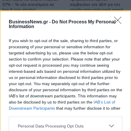
57% - Τα νέα στοιχήματα σε
σύμβουλος της ΔΕΗ για την
low & non alcohol
είσοδο στην πολωνική αγορά
ενέργειας
BusinessNews.gr -
Do Not Process My Personal
Information
Η Chery επενδύει 75 εκατ. δολάρια στην KG Mobility
If you wish to opt-out of the sale, sharing to third parties, or
processing of your personal or sensitive information for
targeted advertising by us, please use the below opt-out
section to confirm your selection. Please note that after your
Το FIAT 500 Hybrid τώρα από
Ατρόμητος και Novibet
opt-out request is processed you may continue seeing
18.990 ευρώ
συνεχίζουν μαζί: Ανανέωση της
συνεργασίας τους μέχρι το
interest-based ads based on personal information utilized by
2028
us or personal information disclosed to third parties prior to
your opt-out. You may separately opt-out of the further
disclosure of your personal information by third parties on the
IAB’s list of downstream participants. This information may
18η συνεχόμενη χρονιά για τον ΟΤΕ στη διεθνή σειρά δεικτών
also be disclosed by us to third parties on the
IAB’s List of
FTSE4Good
Downstream Participants
that may further disclose it to other
third parties.
Personal Data Processing Opt Outs
Alpha Bank: Για πρώτη φορά το Αρχαίο Θέατρο Επιδαύρου άνοιξε τις