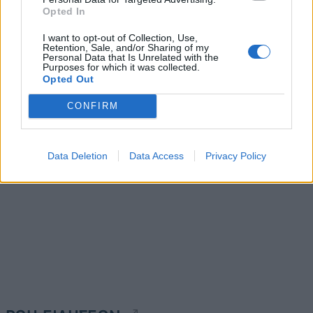
Opted In
Η Ferryscanner στις
Συμμετοχή της «Σαμαράς
I want to opt-out of Collection, Use,
ταχύτερα αναπτυσσόμενες
Retention, Sale, and/or Sharing of my
& Συνεργάτες Α.Ε» στην
Personal Data that Is Unrelated with the
εταιρείες της Ευρώπης
οικιστική ανάπτυξη «Little
Purposes for which it was collected.
σύμφωνα με τους
Opted Out
Athens» στο Ελληνικό
Financial Times
12/03/2024 - 15:53
CONFIRM
12/03/2024 - 15:19
Data Deletion
Data Access
Privacy Policy