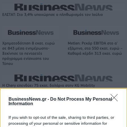
ΕΛΣΤΑΤ: Στο 3,4% υποχώρησε ο πληθωρισμός τον Ιούλιο
Χρηματοδότηση 8 εκατ. ευρώ
Metlen: Ρεκόρ EBITDA στο α'
σε 843 μέσα ενημέρωσης-
εξάμηνο, στα 550 εκατ. ευρώ –
Ξεκίνησε το πενταετές
Καθαρά κέρδη 313 εκατ. ευρώ
πρόγραμμα ενίσχυσης του
Τύπου
Η Chery επενδύει 75 εκατ. δολάρια στην KG Mobility
BusinessNews.gr -
Do Not Process My Personal
Information
Το FIAT 500 Hybrid τώρα από
Ατρόμητος και Novibet
18.990 ευρώ
συνεχίζουν μαζί: Ανανέωση της
If you wish to opt-out of the sale, sharing to third parties, or
συνεργασίας τους μέχρι το
2028
processing of your personal or sensitive information for