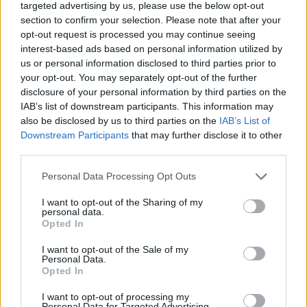
targeted advertising by us, please use the below opt-out
section to confirm your selection. Please note that after your
opt-out request is processed you may continue seeing
18η συνεχόμενη χρονιά για τον ΟΤΕ στη διεθνή σειρά δεικτών
interest-based ads based on personal information utilized by
FTSE4Good
us or personal information disclosed to third parties prior to
your opt-out. You may separately opt-out of the further
disclosure of your personal information by third parties on the
IAB’s list of downstream participants. This information may
Alpha Bank: Για πρώτη φορά το Αρχαίο Θέατρο Επιδαύρου άνοιξε τις
πύλες του σε όλους
also be disclosed by us to third parties on the
IAB’s List of
Downstream Participants
that may further disclose it to other
third parties.
Personal Data Processing Opt Outs
ΠΕΡΙΣΣΌΤΕΡΑ ΣΕ ΑΥΤΉ ΤΗΝ ΚΑΤΗΓΟΡΊΑ
I want to opt-out of the Sharing of my
personal data.
Opted In
I want to opt-out of the Sale of my
Personal Data.
Opted In
I want to opt-out of processing my
Personal Data for Targeted Advertising.