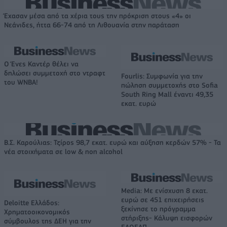
Έχασαν μέσα από τα χέρια τους την πρόκριση στους «4» οι
Νεάνιδες, ήττα 66-74 από τη Λιθουανία στην παράταση
Ο Ένες Καντέρ θέλει να
δηλώσει συμμετοχή στο ντραφτ
Fourlis: Συμφωνία για την
του WNBA!
πώληση συμμετοχής στο Sofia
South Ring Mall έναντι 49,35
εκατ. ευρώ
Β.Σ. Καρούλιας: Τζίρος 98,7 εκατ. ευρώ και αύξηση κερδών 57% - Τα
νέα στοιχήματα σε low & non alcohol
Media: Με ενίσχυση 8 εκατ.
ευρώ σε 451 επιχειρήσεις
Deloitte Ελλάδος:
ξεκίνησε το πρόγραμμα
Χρηματοοικονομικός
στήριξης- Κάλυψη εισφορών
σύμβουλος της ΔΕΗ για την
ΕΔΟΕΑΠ