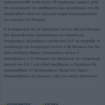
πραγματοποιηθεί εντός τριών (3) εργάσιμων ημερών μετά
την ολοκλήρωση της εκκαθάρισης των συναλλαγών που θα
καταρτισθούν κατά την τελευταία ημέρα διαπραγμάτευσης
των μετοχών της Εταιρίας.
6. Επισημαίνεται ότι σε περίπτωση: (α) που κάτοχος Μετοχών
δεν εξουσιοδοτήσει προσηκόντως τον χειριστή του
λογαριασμού αξιογράφων του/της στο Σ.Α.Τ. να εισπράξει το
αντάλλαγμα για λογαριασμό του/της, ή (β) Μετοχών που δεν
είναι ελεύθερες βαρών, δικαιωμάτων τρίτων ή
κατασχέσεων, ή (γ) Μετοχών που βρίσκονται σε λογαριασμό
χειριστή στο Σ.Α.Τ. υπό ειδική εκκαθάριση, ο Προτείνων θα
παρακαταθέσει το Προσφερόμενο Τίμημα στο Ταμείο
Παρακαταθηκών και Δανείων υπέρ του οικείου δικαιούχου.
ΕΠΙΧΕΙΡΗΣΕΙΣ
ΕΛΓΕΚΑ