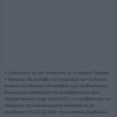
4. Σημειώνεται ότι, κατ’ αντιστοιχία με τη Δημόσια Πρόταση,
ο Προτείνων θα αναλάβει για λογαριασμό των πωλητών/
κατόχων των Μετοχών την καταβολή των προβλεπόμενων
δικαιωμάτων εκκαθάρισης της μεταβίβασης των προς
εξαγορά Μετοχών υπέρ της ΕΛ.Κ.Α.Τ., που προβλέπονται στο
Παράρτημα της κωδικοποιημένης απόφασης αρ.18
(συνεδρίαση 311/22.02.2021) του Διοικητικού Συμβουλίου