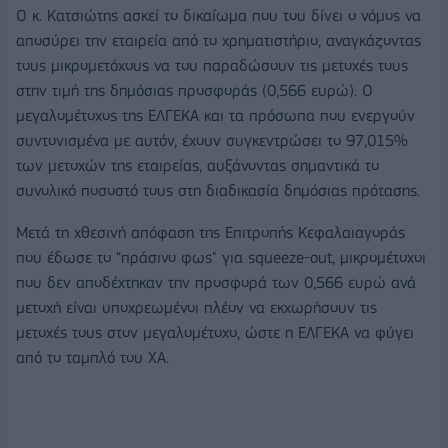
Ο κ. Κατσιώτης ασκεί το δικαίωμα που του δίνει ο νόμος να
αποσύρει την εταιρεία από το χρηματιστήριο, αναγκάζοντας
τους μικρομετόχους να του παραδώσουν τις μετοχές τους
στην τιμή της δημόσιας προσφοράς (0,566 ευρώ). Ο
μεγαλομέτοχος της ΕΛΓΕΚΑ και τα πρόσωπα που ενεργούν
συντονισμένα με αυτόν, έχουν συγκεντρώσει το 97,015%
των μετοχών της εταιρείας, αυξάνοντας σημαντικά το
συνολικό ποσοστό τους στη διαδικασία δημόσιας πρότασης.
Μετά τη χθεσινή απόφαση της Επιτροπής Κεφαλαιαγοράς
που έδωσε το “πράσινο φως" για squeeze-out, μικρομέτοχοι
που δεν αποδέχτηκαν την προσφορά των 0,566 ευρώ ανά
μετοχή είναι υποχρεωμένοι πλέον να εκχωρήσουν τις
μετοχές τους στον μεγαλομέτοχο, ώστε η ΕΛΓΕΚΑ να φύγει
από το ταμπλό του ΧΑ.