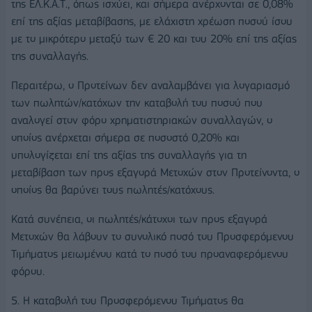
της ΕΛ.Κ.Α.Τ., όπως ισχύει, και σήμερα ανέρχονται σε 0,08%
επί της αξίας μεταβίβασης, με ελάχιστη χρέωση ποσού ίσου
με το μικρότερο μεταξύ των € 20 και του 20% επί της αξίας
της συναλλαγής.
Περαιτέρω, ο Προτείνων δεν αναλαμβάνει για λογαριασμό
των πωλητών/κατόχων την καταβολή του ποσού που
αναλογεί στον φόρο χρηματιστηριακών συναλλαγών, ο
οποίος ανέρχεται σήμερα σε ποσοστό 0,20% και
υπολογίζεται επί της αξίας της συναλλαγής για τη
μεταβίβαση των προς εξαγορά Μετοχών στον Προτείνοντα, ο
οποίος θα βαρύνει τους πωλητές/κατόχους.
Κατά συνέπεια, οι πωλητές/κάτοχοι των προς εξαγορά
Μετοχών θα λάβουν το συνολικό ποσό του Προσφερόμενου
Τιμήματος μειωμένου κατά το ποσό του προαναφερόμενου
φόρου.
5. Η καταβολή του Προσφερόμενου Τιμήματος θα