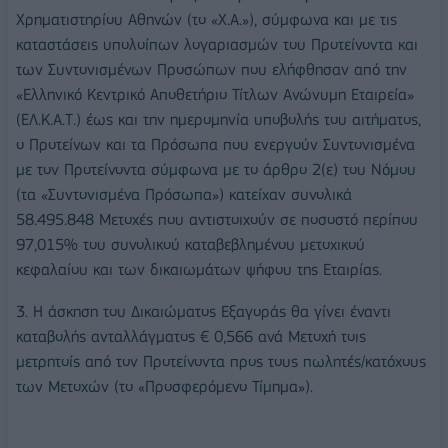
Χρηματιστηρίου Αθηνών (το «Χ.Α.»), σύμφωνα και με τις
καταστάσεις υπολοίπων λογαριασμών του Προτείνοντα και
των Συντονισμένων Προσώπων που ελήφθησαν από την
«Ελληνικό Κεντρικό Αποθετήριο Τίτλων Ανώνυμη Εταιρεία»
(ΕΛ.Κ.Α.Τ.) έως και την ημερομηνία υποβολής του αιτήματος,
ο Προτείνων και τα Πρόσωπα που ενεργούν Συντονισμένα
με τον Προτείνοντα σύμφωνα με το άρθρο 2(ε) του Νόμου
(τα «Συντονισμένα Πρόσωπα») κατείχαν συνολικά
58.495.848 Μετοχές που αντιστοιχούν σε ποσοστό περίπου
97,015% του συνολικού καταβεβλημένου μετοχικού
κεφαλαίου και των δικαιωμάτων ψήφου της Εταιρίας.
3. Η άσκηση του Δικαιώματος Εξαγοράς θα γίνει έναντι
καταβολής ανταλλάγματος € 0,566 ανά Μετοχή τοις
μετρητοίς από τον Προτείνοντα προς τους πωλητές/κατόχους
των Μετοχών (το «Προσφερόμενο Τίμημα»).