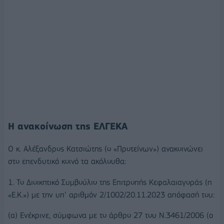
Η ανακοίνωση της ΕΛΓΕΚΑ
Ο κ. Αλέξανδρος Κατσιώτης (ο «Προτείνων») ανακοινώνει
στο επενδυτικό κοινό τα ακόλουθα:
1. Το Διοικητικό Συμβούλιο της Επιτροπής Κεφαλαιαγοράς (η
«Ε.Κ.») με την υπ’ αριθμόν 2/1002/20.11.2023 απόφασή του:
(α) Ενέκρινε, σύμφωνα με το άρθρο 27 του Ν.3461/2006 (o