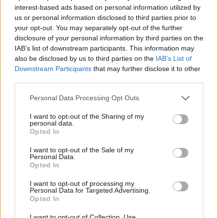
interest-based ads based on personal information utilized by
us or personal information disclosed to third parties prior to
your opt-out. You may separately opt-out of the further
Εθνική Κορασίδων: Απέναντι
disclosure of your personal information by third parties on the
στη Δανία για το 2/2 στο
Όμιλος ΔΕΗ: Νέα συμφωνία για
IAB’s list of downstream participants. This information may
Ευρωμπάσκετ (live stream)
χαρτοφυλάκιο έργων ΑΠΕ άνω
also be disclosed by us to third parties on the
IAB’s List of
των 2 GW σε Πολωνία και
Downstream Participants
that may further disclose it to other
Ουγγαρία
third parties.
Personal Data Processing Opt Outs
Fourlis: Συμφωνία για την πώληση συμμετοχής στο Sofia South Ring
I want to opt-out of the Sharing of my
Mall έναντι 49,35 εκατ. ευρώ
personal data.
Opted In
I want to opt-out of the Sale of my
Personal Data.
ΣΚΑΪ: Ολοκληρώθηκε η θητεία
Opted In
του Γρηγόρη Δημητριάδη - Ο
Χρηματιστήριο Αθηνών:
Γιάννης Αλαφούζος επιστρέφει
Εβδομαδιαία άνοδος 1,76%,
I want to opt-out of processing my
στη θέση του CEO
κέρδη 23,31% από τις αρχές
Personal Data for Targeted Advertising.
του έτους
Opted In
I want to opt-out of Collection, Use,