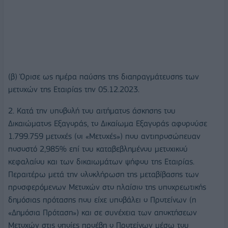
(β) Όρισε ως ημέρα παύσης της διαπραγμάτευσης των
μετοχών της Εταιρίας την 05.12.2023.
2. Κατά την υποβολή του αιτήματος άσκησης του
Δικαιώματος Εξαγοράς, το Δικαίωμα Εξαγοράς αφορούσε
1.799.759 μετοχές (οι «Μετοχές») που αντιπροσώπευαν
ποσοστό 2,985% επί του καταβεβλημένου μετοχικού
κεφαλαίου και των δικαιωμάτων ψήφου της Εταιρίας.
Περαιτέρω μετά την ολοκλήρωση της μεταβίβασης των
προσφερόμενων Μετοχών στο πλαίσιο της υποχρεωτικής
δημόσιας πρότασης που είχε υποβάλει ο Προτείνων (η
«Δημόσια Πρόταση») και σε συνέχεια των αποκτήσεων
Μετοχών στις οποίες προέβη ο Προτείνων μέσω του