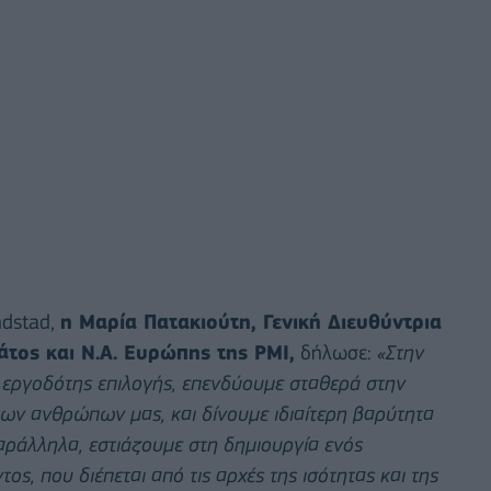
ndstad,
η Μαρία Πατακιούτη,
Γενική Διευθύντρια
τος και Ν.Α. Ευρώπης της
PMI
,
δήλωσε:
«Στην
 εργοδότης επιλογής, επενδύουμε σταθερά στην
ων ανθρώπων μας, και δίνουμε ιδιαίτερη βαρύτητα
αράλληλα, εστιάζουμε στη δημιουργία ενός
ς, που διέπεται από τις αρχές της ισότητας και της