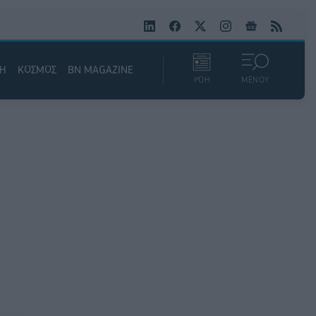
ΚΗ
ΚΟΣΜΟΣ
BN MAGAZINE
ΡΟΗ
ΜΕΝΟΥ