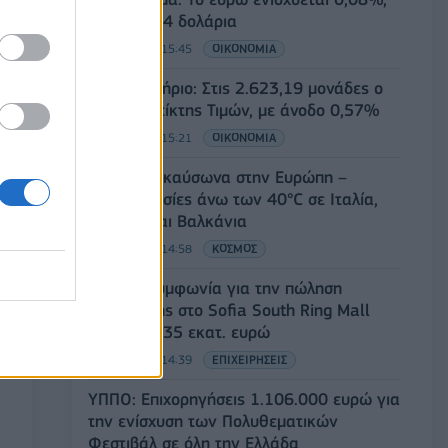
στα 1,1534 δολάρια
07/08/2026 - 15:45
ΟΙΚΟΝΟΜΙΑ
Χρηματιστήριο: Στις 2.623,19 μονάδες ο
Γενικός Δείκτης Τιμών, με άνοδο 0,57%
07/08/2026 - 15:21
ΟΙΚΟΝΟΜΙΑ
Νέο κύμα καύσωνα στην Ευρώπη –
Θερμοκρασίες άνω των 40°C σε Ιταλία,
Ισπανία και Βαλκάνια
07/08/2026 - 14:58
ΚΟΣΜΟΣ
Fourlis: Συμφωνία για την πώληση
συμμετοχής στο Sofia South Ring Mall
έναντι 49,35 εκατ. ευρώ
07/08/2026 - 14:39
ΕΠΙΧΕΙΡΗΣΕΙΣ
ΥΠΠΟ: Επιχορηγήσεις 1.106.000 ευρώ για
την ενίσχυση των Πολυθεματικών
Φεστιβάλ σε όλη την Ελλάδα