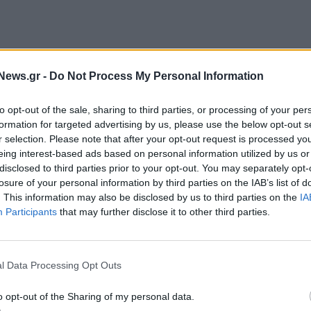
News.gr -
Do Not Process My Personal Information
to opt-out of the sale, sharing to third parties, or processing of your per
formation for targeted advertising by us, please use the below opt-out s
r selection. Please note that after your opt-out request is processed y
κά στον πυρήνα της τους ανθρώπους της
, η
eing interest-based ads based on personal information utilized by us or
ής κατάταξης και το 2023. Η δυναμική αναπτυξιακή
disclosed to third parties prior to your opt-out. You may separately opt-
ογής που δημιουργεί συνεχώς νέες θέσεις εργασίας,
losure of your personal information by third parties on the IAB’s list of
. This information may also be disclosed by us to third parties on the
IA
λλιεργεί μία κουλτούρα ανοιχτού διαλόγου,
Participants
that may further disclose it to other third parties.
ξέλιξη των εργαζομένων
l Data Processing Opt Outs
- ορόσημο με στόχο μία Ελλάδα χωρίς τσιγάρο, η
o opt-out of the Sharing of my personal data.
 την εργασία και την ανάπτυξη των ανθρώπων της.