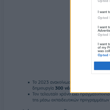
Opted 
I want t
Opted 
I want 
Advertis
Opted 
I want t
of my P
was col
Opted 
Το 2023 ανακοίνωσε νέα επένδυση 200 
δημιουργία
300 νέων θέσεων εργασί
Τον τελευταίο χρόνο έχει πραγματοποιήσ
της μέσω εκπαιδευτικών προγραμμάτων res