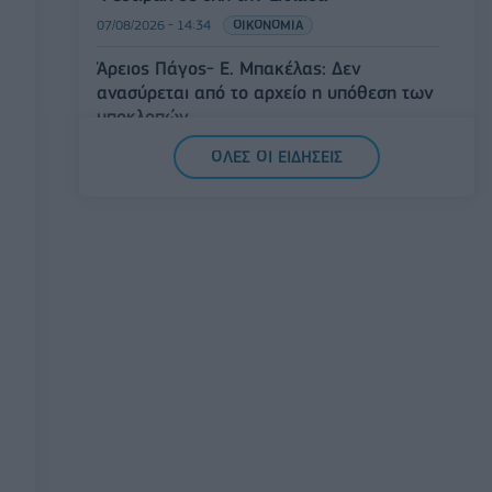
07/08/2026 - 14:34
ΟΙΚΟΝΟΜΙΑ
Άρειος Πάγος- Ε. Μπακέλας: Δεν
ανασύρεται από το αρχείο η υπόθεση των
υποκλοπών
07/08/2026 - 14:11
ΕΛΛΑΔΑ
ΟΛΕΣ ΟΙ ΕΙΔΗΣΕΙΣ
Σαουδική Αραβία, Τουρκία και Πακιστάν
υπογράφουν κοινή αμυντική συμφωνία
07/08/2026 - 13:47
ΚΟΣΜΟΣ