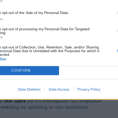
In
o opt-out of the Sale of my Personal Data.
In
to opt-out of processing my Personal Data for Targeted
ing.
In
o opt-out of Collection, Use, Retention, Sale, and/or Sharing
ersonal Data that Is Unrelated with the Purposes for which it
lected.
Out
CONFIRM
εκατομμυρίων ευρώ, η οποία οδήγησε στη
Data Deletion
Data Access
Privacy Policy
ας
.
ει
000 ώρες
για την ενδυνάμωση των ανθρώπων
killing και upskilling σε νέες τεχνολογίες.