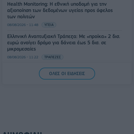
Health Monitoring: Η εθνική υποδομή για την
αξιοποίηση των δεδομένων υγείας προς όφελος
των πολιτών
08/08/2026 - 11:48
ΥΓΕΙΑ
Ελληνική Αναπτυξιακή Τράπεζα: Με «προίκα» 2 δισ.
ευρώ ανοίγει δρόμο για δάνεια έως 5 δισ. σε
μικρομεσαίες
08/08/2026 - 11:22
ΤΡΑΠΕΖΕΣ
5G παντού, 6G στον ορίζοντα: Πού βρίσκεται η
ΟΛΕΣ ΟΙ ΕΙΔΗΣΕΙΣ
Ελλάδα στη μεγάλη τεχνολογική μετάβαση
08/08/2026 - 10:54
ΤΕΧΝΟΛΟΓΙΑ