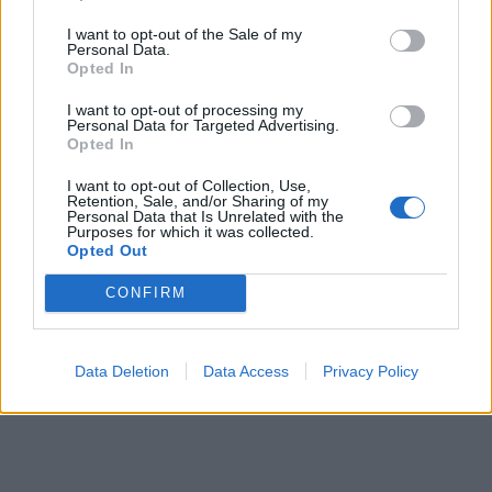
I want to opt-out of the Sale of my
ΠΕΡΙΣΣΌΤΕΡΑ ΣΕ ΑΥΤΉ ΤΗΝ ΚΑΤΗΓΟΡΊΑ
Personal Data.
Opted In
I want to opt-out of processing my
Personal Data for Targeted Advertising.
Opted In
I want to opt-out of Collection, Use,
Retention, Sale, and/or Sharing of my
Personal Data that Is Unrelated with the
Purposes for which it was collected.
Enel: Στην υψηλότερη θέση
Opted Out
TÜV HELLAS:
του κλάδου στον δείκτη
Επαναπιστοποίησε
αειφορίας Dow Jones
CONFIRM
την «Γιώτης»
13/12/2022 - 13:26
13/12/2022 - 15:20
Data Deletion
Data Access
Privacy Policy