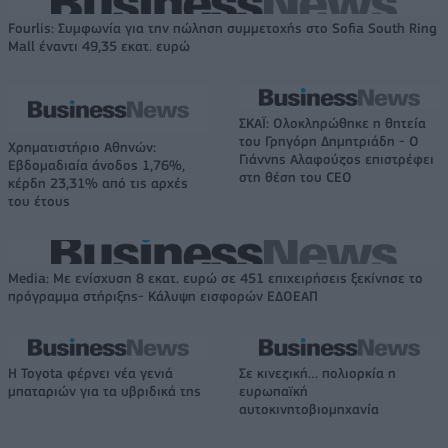
Fourlis: Συμφωνία για την πώληση συμμετοχής στο Sofia South Ring
Mall έναντι 49,35 εκατ. ευρώ
ΣΚΑΪ: Ολοκληρώθηκε η θητεία
του Γρηγόρη Δημητριάδη - Ο
Χρηματιστήριο Αθηνών:
Γιάννης Αλαφούζος επιστρέφει
Εβδομαδιαία άνοδος 1,76%,
στη θέση του CEO
κέρδη 23,31% από τις αρχές
του έτους
Media: Με ενίσχυση 8 εκατ. ευρώ σε 451 επιχειρήσεις ξεκίνησε το
πρόγραμμα στήριξης- Κάλυψη εισφορών ΕΔΟΕΑΠ
Η Toyota φέρνει νέα γενιά
Σε κινεζική… πολιορκία η
μπαταριών για τα υβριδικά της
ευρωπαϊκή
αυτοκινητοβιομηχανία