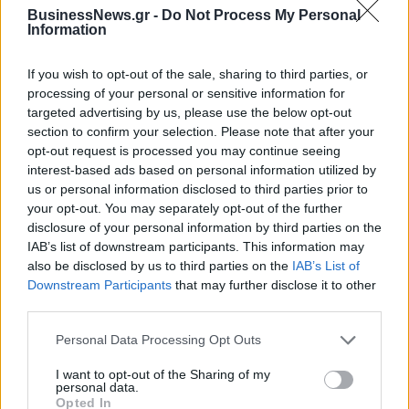
BusinessNews.gr -
Do Not Process My Personal
Information
Η Chery επενδύει 75 εκατ. δολάρια στην KG Mobility
If you wish to opt-out of the sale, sharing to third parties, or
processing of your personal or sensitive information for
targeted advertising by us, please use the below opt-out
Το FIAT 500 Hybrid τώρα από
Ατρόμητος και Novibet
18.990 ευρώ
συνεχίζουν μαζί: Ανανέωση της
section to confirm your selection. Please note that after your
συνεργασίας τους μέχρι το
opt-out request is processed you may continue seeing
2028
interest-based ads based on personal information utilized by
us or personal information disclosed to third parties prior to
your opt-out. You may separately opt-out of the further
disclosure of your personal information by third parties on the
18η συνεχόμενη χρονιά για τον ΟΤΕ στη διεθνή σειρά δεικτών
IAB’s list of downstream participants. This information may
FTSE4Good
also be disclosed by us to third parties on the
IAB’s List of
Downstream Participants
that may further disclose it to other
third parties.
Alpha Bank: Για πρώτη φορά το Αρχαίο Θέατρο Επιδαύρου άνοιξε τις
πύλες του σε όλους
Personal Data Processing Opt Outs
I want to opt-out of the Sharing of my
personal data.
Opted In