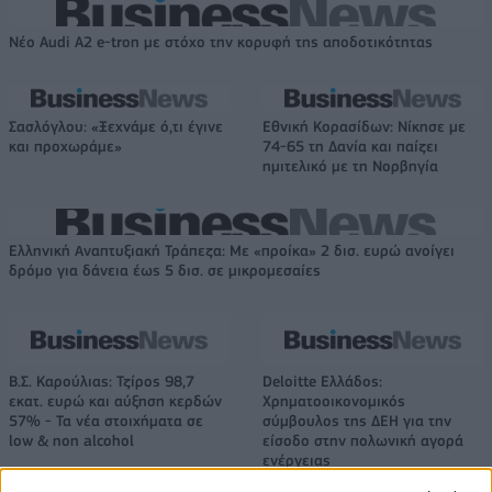
Νέο Audi A2 e-tron με στόχο την κορυφή της αποδοτικότητας
Σασλόγλου: «Ξεχνάμε ό,τι έγινε
Εθνική Κορασίδων: Νίκησε με
και προχωράμε»
74-65 τη Δανία και παίζει
ημιτελικό με τη Νορβηγία
Ελληνική Αναπτυξιακή Τράπεζα: Με «προίκα» 2 δισ. ευρώ ανοίγει
δρόμο για δάνεια έως 5 δισ. σε μικρομεσαίες
Β.Σ. Καρούλιας: Τζίρος 98,7
Deloitte Ελλάδος:
εκατ. ευρώ και αύξηση κερδών
Χρηματοοικονομικός
57% - Τα νέα στοιχήματα σε
σύμβουλος της ΔΕΗ για την
low & non alcohol
είσοδο στην πολωνική αγορά
ενέργειας