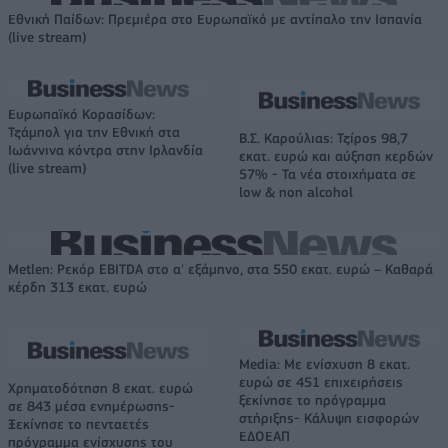
Εθνική Παίδων: Πρεμιέρα στο Ευρωπαϊκό με αντίπαλο την Ισπανία
(live stream)
Ευρωπαϊκό Κορασίδων:
Τζάμπολ για την Εθνική στα
Β.Σ. Καρούλιας: Τζίρος 98,7
Ιωάννινα κόντρα στην Ιρλανδία
εκατ. ευρώ και αύξηση κερδών
(live stream)
57% - Τα νέα στοιχήματα σε
low & non alcohol
Metlen: Ρεκόρ EBITDA στο α' εξάμηνο, στα 550 εκατ. ευρώ – Καθαρά
κέρδη 313 εκατ. ευρώ
Media: Με ενίσχυση 8 εκατ.
ευρώ σε 451 επιχειρήσεις
Χρηματοδότηση 8 εκατ. ευρώ
ξεκίνησε το πρόγραμμα
σε 843 μέσα ενημέρωσης-
στήριξης- Κάλυψη εισφορών
Ξεκίνησε το πενταετές
ΕΔΟΕΑΠ
πρόγραμμα ενίσχυσης του