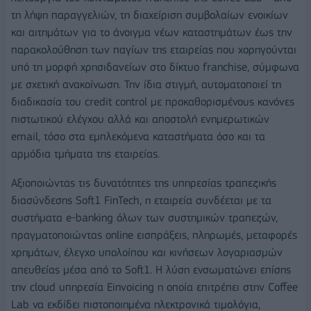
τη λήψη παραγγελιών, τη διαχείριση συμβολαίων ενοικίων
και αιτημάτων για το άνοιγμα νέων καταστημάτων έως την
παρακολούθηση των παγίων της εταιρείας που χορηγούνται
υπό τη μορφή χρησιδανείων στο δίκτυο franchise, σύμφωνα
με σχετική ανακοίνωση. Την ίδια στιγμή, αυτοματοποιεί τη
διαδικασία του credit control με προκαθορισμένους κανόνες
πιστωτικού ελέγχου αλλά και αποστολή ενημερωτικών
email, τόσο στα εμπλεκόμενα καταστήματα όσο και τα
αρμόδια τμήματα της εταιρείας.
Αξιοποιώντας τις δυνατότητες της υπηρεσίας τραπεζικής
διασύνδεσης Soft1 FinTech, η εταιρεία συνδέεται με τα
συστήματα e-banking όλων των συστημικών τραπεζών,
πραγματοποιώντας online εισπράξεις, πληρωμές, μεταφορές
χρημάτων, έλεγχο υπολοίπου και κινήσεων λογαριασμών
απευθείας μέσα από το Soft1. Η λύση ενσωματώνει επίσης
την cloud υπηρεσία Einvoicing η οποία επιτρέπει στην Coffee
Lab να εκδίδει πιστοποιημένα ηλεκτρονικά τιμολόγια,