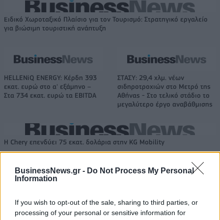
Ειδικό Χωροταξικό Πλαίσιο για τον Τουρισμό: Στρατηγικό εργαλείο
για βιώσιμη τουριστική ανάπτυξη
HELLENiQ ENERGY: Κέρδη 393
ΣΤΑΣΥ: 29,4 χλμ. νέων
εκατ. ευρώ στο α' εξάμηνο –
σιδηροτροχιών στο Μετρό της
Στα 734 εκατ. ευρώ τα EBITDA
Αθήνας - Στο τελικό στάδιο το
μεγαλύτερο έργο αναβάθμισης
Η Chery επενδύει 75 εκατ. δολάρια στην KG Mobility
BusinessNews.gr -
Do Not Process My Personal
Information
Το FIAT 500 Hybrid τώρα από
Ατρόμητος και Novibet
18.990 ευρώ
συνεχίζουν μαζί: Ανανέωση της
συνεργασίας τους μέχρι το
If you wish to opt-out of the sale, sharing to third parties, or
2028
processing of your personal or sensitive information for