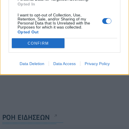
Digital Economy Forum
Opted In
Autohellas:
2022: Συμμετέχει για
Χρηματοδοτείται από την
I want to opt-out of Collection, Use,
δεύτερη σερί χρονιά η
Εθνική Τράπεζα το σχέδιο
Retention, Sale, and/or Sharing of my
Profile
Personal Data that Is Unrelated with the
πράσινης μετάβασης
Purposes for which it was collected.
07/12/2022 - 14:22
Opted Out
07/12/2022 - 12:57
CONFIRM
Data Deletion
Data Access
Privacy Policy
ΡΟΗ ΕΙΔΗΣΕΩΝ